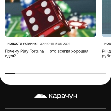
Категория
Дата публикации
Кате
Дата
НОВОСТИ УКРАИНЫ
НОВ
09 ИЮНЯ 15:08, 2023
Почему Play Fortuna ー это всегда хорошая
РФ д
идея?
рубе
Карачун