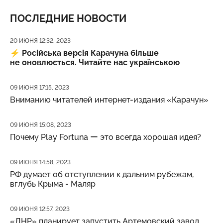
ПОСЛЕДНИЕ НОВОСТИ
Дата публикации
20 ИЮНЯ 12:32, 2023
⚡️
Російська версія Карачуна більше
не оновлюється. Читайте нас українською
Дата публикации
09 ИЮНЯ 17:15, 2023
Вниманию читателей интернет-издания «Карачун»
Дата публикации
09 ИЮНЯ 15:08, 2023
Почему Play Fortuna ー это всегда хорошая идея?
Дата публикации
09 ИЮНЯ 14:58, 2023
РФ думает об отступлении к дальним рубежам,
вглубь Крыма - Маляр
Дата публикации
09 ИЮНЯ 12:57, 2023
«ДНР» планирует запустить Артемовский завод