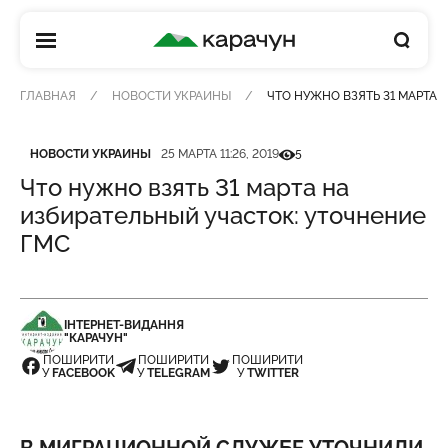
КАРАЧУН
ГЛАВНАЯ
НОВОСТИ УКРАИНЫ
ЧТО НУЖНО ВЗЯТЬ 31 МАРТА 
Категория
Дата публикации
Кількість переглядів
НОВОСТИ УКРАИНЫ
25 МАРТА 11:26, 2019
5
Что нужно взять 31 марта на
избирательный участок: уточнение
ГМС
ІНТЕРНЕТ-ВИДАННЯ
"КАРАЧУН"
ПОШИРИТИ
ПОШИРИТИ
ПОШИРИТИ
У
FACEBOOK
У
TELEGRAM
У
TWITTER