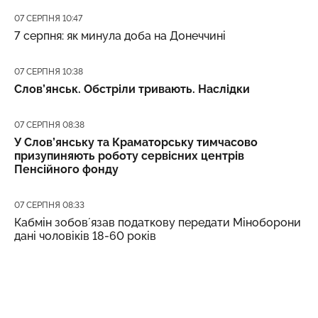
Дата публікації
07 СЕРПНЯ 10:47
7 серпня: як минула доба на Донеччині
Дата публікації
07 СЕРПНЯ 10:38
Слов’янськ. Обстріли тривають. Наслідки
Дата публікації
07 СЕРПНЯ 08:38
У Слов’янську та Краматорську тимчасово
призупиняють роботу сервісних центрів
Пенсійного фонду
Дата публікації
07 СЕРПНЯ 08:33
Кабмін зобовʼязав податкову передати Міноборони
дані чоловіків 18-60 років