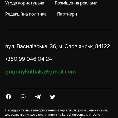
Угода користувача
Розміщення реклами
Редакційна політика
Партнери
Адреса
вул. Василівська, 36, м. Слов’янськ, 84122
Телефон
+380 99 046 04 24
Email
grigoriykulbaka@gmail.com
Посилання на Facebook
Посилання на Instagram
Посилання на Telegram
Посилання на Twitter
Передрук та інше використання матеріалів, які розміщені на сайті,
дозволяється лише з посиланням на karachun.com.ua. Інтернет-