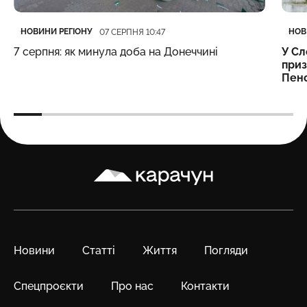
Категорія
Дата публікації
Кате
Дата
НОВИНИ РЕГІОНУ
НОВ
07 СЕРПНЯ 10:47
7 серпня: як минула доба на Донеччині
У Сл
приз
Пенс
Карачун
Новини
Статті
Життя
Погляди
Спецпроєкти
Про нас
Контакти