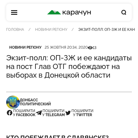
КАРАЧУН
ГОЛОВНА
НОВИНИ РЕГІОНУ
ЭКЗИТ-ПОЛЛ: ОП-ЗЖ И ЕЕ КАН
Категорія
Дата публікації
Кількість переглядів
НОВИНИ РЕГІОНУ
25 ЖОВТНЯ 20:34, 2020
13
Экзит-полл: ОП-ЗЖ и ее кандидаты
на пост Глав ОТГ побеждают на
выборах в Донецкой области
ДОНБАСС
ПОЛИТИЧЕСКИЙ
ПОШИРИТИ
ПОШИРИТИ
ПОШИРИТИ
У
FACEBOOK
У
TELEGRAM
У
TWITTER