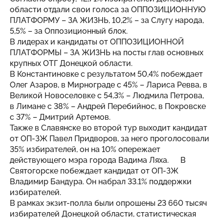
области отдали свои голоса за ОППОЗИЦИОННУЮ
ПЛАТФОРМУ – ЗА ЖИЗНЬ, 10,2% – за Слугу народа,
5,5% – за Оппозиционный блок.
В лидерах и кандидаты от ОППОЗИЦИОННОЙ
ПЛАТФОРМЫ – ЗА ЖИЗНЬ на посты глав основных
крупных ОТГ Донецкой области.
В Константиновке с результатом 50,4% побеждает
Олег Азаров, в Мирнограде с 45% – Лариса Ревва, в
Великой Новоселовке с 54,3% – Людмила Петрова,
в Лимане с 38% – Андрей Перебийнос, в Покровске
с 37% – Дмитрий Артемов.
Также в Славянске во второй тур выходит кандидат
от ОП-ЗЖ Павел Придворов, за него проголосовали
35% избирателей, он на 10% опережает
действующего мэра города Вадима Ляха. В
Святогорске побеждает кандидат от ОП-ЗЖ
Владимир Бандура. Он набрал 33.1% поддержки
избирателей.
В рамках экзит-полла были опрошены 23 660 тысяч
избирателей Донецкой области, статистическая