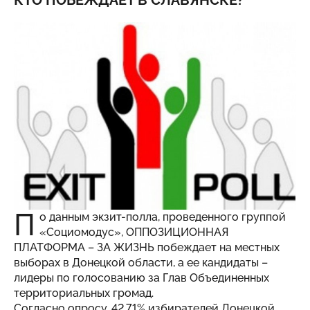
КТО ПОБЕЖДАЕТ В СЛАВЯНСКЕ?
П
о данным экзит-полла, проведенного группой
«Социомодус», ОППОЗИЦИОННАЯ
ПЛАТФОРМА – ЗА ЖИЗНЬ побеждает на местных
выборах в Донецкой области, а ее кандидаты –
лидеры по голосованию за Глав Объединенных
территориальных громад.
Согласно опросу, 42,71% избирателей Донецкой