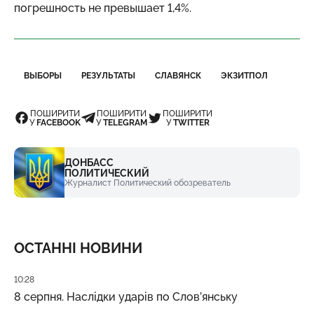
погрешность не превышает 1,4%.
ВЫБОРЫ
РЕЗУЛЬТАТЫ
СЛАВЯНСК
ЭКЗИТПОЛ
ПОШИРИТИ
ПОШИРИТИ
ПОШИРИТИ
У
FACEBOOK
У
TELEGRAM
У
TWITTER
ДОНБАСС
ПОЛИТИЧЕСКИЙ
Журналист Политический обозреватель
ОСТАННІ НОВИНИ
Дата публікації
10:28
8 серпня. Наслідки ударів по Слов’янську