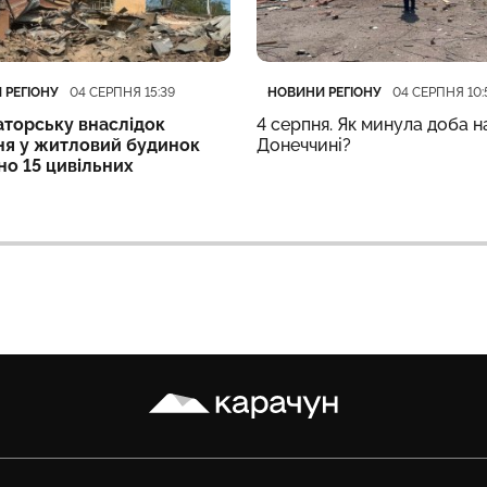
ія
блікації
Категорія
Дата публікації
 РЕГІОНУ
НОВИНИ РЕГІОНУ
04 СЕРПНЯ 15:39
04 СЕРПНЯ 10:
аторську внаслідок
4 серпня. Як минула доба н
ня у житловий будинок
Донеччині?
но 15 цивільних
Карачун