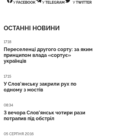
У
FACEBOOK
У
TELEGRAM
У
TWITTER
ОСТАННІ НОВИНИ
Дата публікації
17:18
Переселенці другого сорту: за яким
принципом влада «сортує»
українців
Дата публікації
17:15
У Слов’янську закрили рух по
одному з мостів
Дата публікації
08:34
З вечора Слов’янськ чотири рази
потрапив під обстріл
Дата публікації
05 СЕРПНЯ 20:16