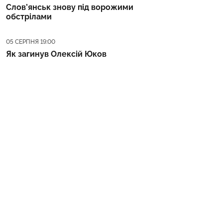
Слов’янськ знову під ворожими
обстрілами
Дата публікації
05 СЕРПНЯ 19:00
Як загинув Олексій Юков