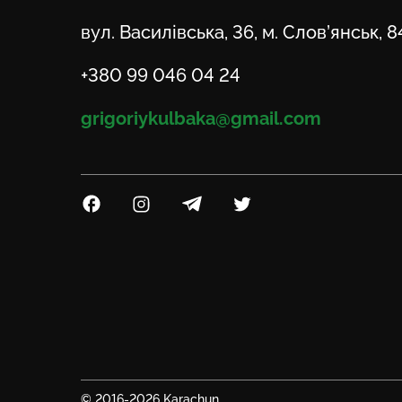
Адреса
вул. Василівська, 36, м. Слов’янськ, 
Телефон
+380 99 046 04 24
Email
grigoriykulbaka@gmail.com
Посилання на Facebook
Посилання на Instagram
Посилання на Telegram
Посилання на Twitter
© 2016-2026 Karachun