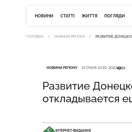
НОВИНИ
СТАТТІ
ЖИТТЯ
ПОГЛЯДИ
ГОЛОВНА
НОВИНИ РЕГІОНУ
РАЗВИТИЕ ДОНЕЦКО
Категорія
Дата публікації
Кількіст
НОВИНИ РЕГІОНУ
13 СІЧНЯ 22:30, 2022
19
Развитие Донецк
откладывается е
ІНТЕРНЕТ-ВИДАННЯ