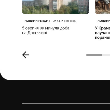
Категорія
Дата публікації
Категор
Дата пу
НОВИНИ РЕГІОНУ
НОВИНИ
:55
05 СЕРПНЯ 11:16
 на
5 серпня: як минула доба
У Крам
на Донеччині
влучан
поране