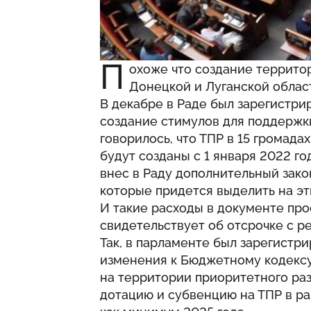
П
охоже что создание территор
Донецкой и Луганской област
В декабре в Раде был зарегистри
создание стимулов для поддержки
говорилось, что ТПР в 15 громада
будут созданы с 1 января 2022 го
внес в Раду дополнительный зако
которые придется выделить на эт
И такие расходы в документе прос
свидетельствует об отсрочке с р
Так, в парламенте был зарегистр
изменения к Бюджетному кодексу
на территории приоритетного раз
дотацию и субвенцию на ТПР в ра