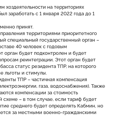
м хоздеятельности на территориях
л заработать с 1 января 2022 года до 1
менно принят.
 управления территориями приоритетного
вый специальный государственный орган –
оставе 40 человек с годовым
т орган будет подконтролен и будет
опросам реинтеграции. Этот орган будет
асса статус резидента ТПР, на которого
е льготы и стимулы.
зиденты ТПР – частичная компенсация
лектроэнергии, газа, водоснабжения). Также
аются компенсации за стоимость
 схеме – в том случае, если тариф будет
ятие среднего будет определять Кабмин, но
ается за местными военно-гражданскими