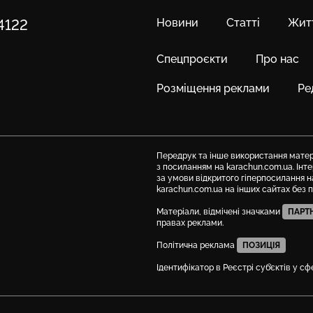
Новини
Статті
Жит
84122
Спецпроєкти
Про нас
Розміщення реклами
Ре
Передрук та інше використання матері
з посиланням на karachun.com.ua. Ін
за умови відкритого гіперпосилання н
karachun.com.ua на інших сайтах без 
Матеріали, відмічені значками
ПАРТ
правах реклами.
Політична реклама
ПОЗИЦІЯ
Ідентифікатор в Реєстрі суб’єктів у с