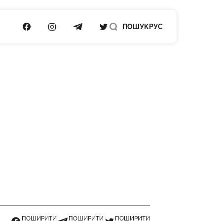
ПОСИЛАННЯ НА FACEBOOK
ПОСИЛАННЯ НА INSTAGRAM
ПОСИЛАННЯ НА TELEGRAM
ПОСИЛАННЯ НА TWITTER
ПОШУК
РУС
ПОШИРИТИ
ПОШИРИТИ
ПОШИРИТИ