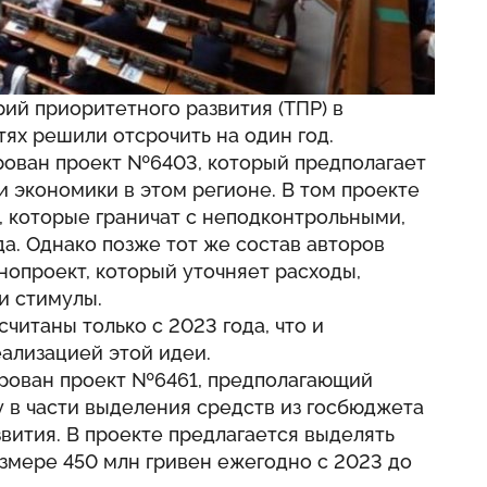
ий приоритетного развития (ТПР) в
ях решили отсрочить на один год.
рован проект №6403, который предполагает
 экономики в этом регионе. В том проекте
х, которые граничат с неподконтрольными,
да. Однако позже тот же состав авторов
нопроект, который уточняет расходы,
и стимулы.
читаны только с 2023 года, что и
еализацией этой идеи.
ирован проект №6461, предполагающий
 в части выделения средств из госбюджета
вития. В проекте предлагается выделять
змере 450 млн гривен ежегодно с 2023 до