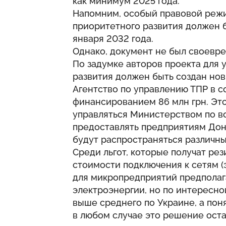
как минимум 2025 года.
Напомним, особый правовой режи
приоритетного развития должен бы
января 2032 года.
Однако, документ не был своевре
По задумке авторов проекта для
развития должен быть создан но
Агентство по управлению ТПР в с
финансированием 86 млн грн. Это
управляться Министерством по в
предоставлять предприятиям Донб
будут распространяться различны
Среди льгот, которые получат ре
стоимости подключения к сетям (э
для микропредприятий предполаг
электроэнергии, но по интересной
выше среднего по Украине, а пон
в любом случае это решение ост