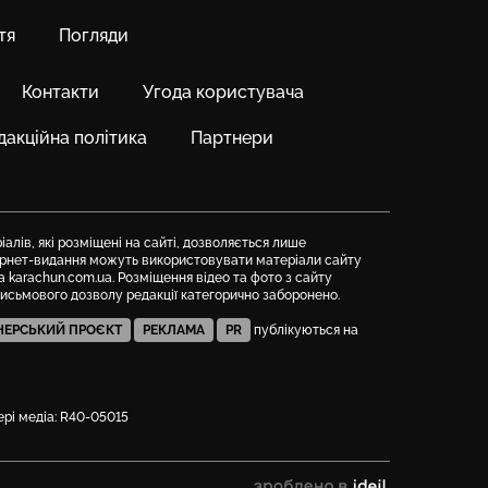
тя
Погляди
Контакти
Угода користувача
дакційна політика
Партнери
алів, які розміщені на сайті, дозволяється лише
тернет-видання можуть використовувати матеріали сайту
а karachun.com.ua. Розміщення відео та фото з сайту
письмового дозволу редакції категорично заборонено.
НЕРСЬКИЙ ПРОЄКТ
РЕКЛАМА
PR
публікуються на
фері медіа: R40-05015
зроблено в ideil.