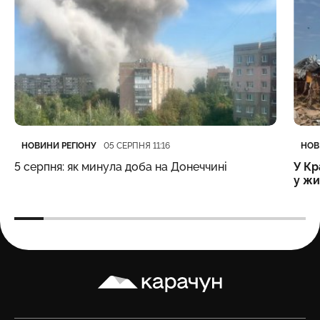
Категорія
Дата публікації
Кате
Дата
НОВИНИ РЕГІОНУ
НОВ
05 СЕРПНЯ 11:16
5 серпня: як минула доба на Донеччині
У Кр
у жи
Карачун