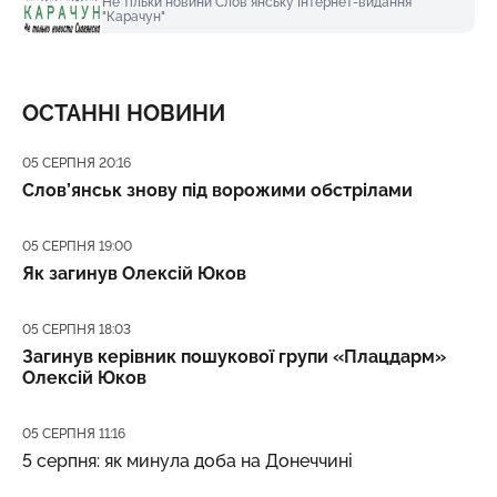
Не тільки новини Слов'янську Інтернет-видання
"Карачун"
ОСТАННІ НОВИНИ
Дата публікації
05 СЕРПНЯ 20:16
Слов’янськ знову під ворожими обстрілами
Дата публікації
05 СЕРПНЯ 19:00
Як загинув Олексій Юков
Дата публікації
05 СЕРПНЯ 18:03
Загинув керівник пошукової групи «Плацдарм»
Олексій Юков
Дата публікації
05 СЕРПНЯ 11:16
5 серпня: як минула доба на Донеччині