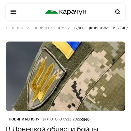
КАРАЧУН
ГОЛОВНА
НОВИНИ РЕГІОНУ
В ДОНЕЦКОЙ ОБЛАСТИ БОЙЦЫ 
Категорія
Дата публікації
Кількість переглядів
НОВИНИ РЕГІОНУ
14 ЛЮТОГО 09:11, 2022
10
В Донецкой области бойцы