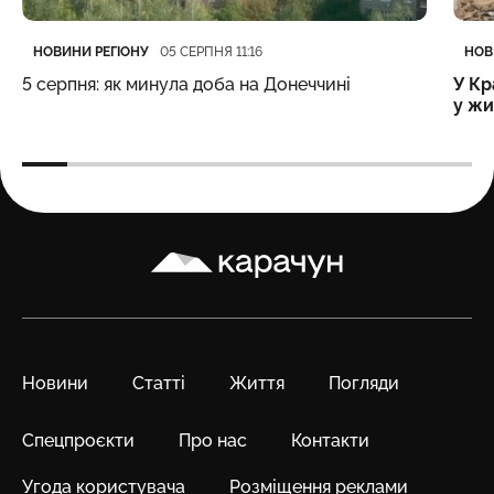
Категорія
Дата публікації
Кате
Дата
НОВИНИ РЕГІОНУ
НОВ
05 СЕРПНЯ 11:16
5 серпня: як минула доба на Донеччині
У Кр
у жи
Карачун
Новини
Статті
Життя
Погляди
Спецпроєкти
Про нас
Контакти
Угода користувача
Розміщення реклами