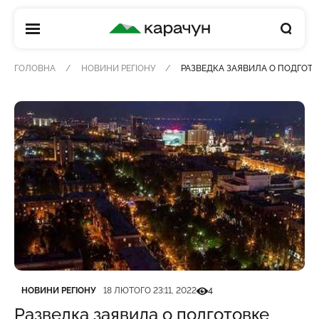
КАРАЧУН
ГОЛОВНА
НОВИНИ РЕГІОНУ
РАЗВЕДКА ЗАЯВИЛА О ПОДГОТО
Категорія
Дата публікації
Кількість переглядів
НОВИНИ РЕГІОНУ
18 ЛЮТОГО 23:11, 2022
4
Разведка заявила о подготовке