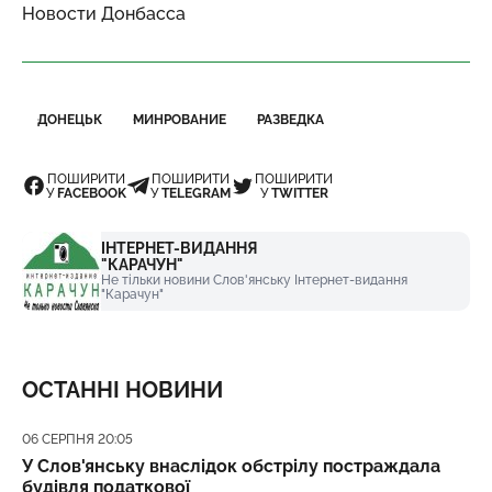
Новости Донбасса
ДОНЕЦЬК
МИНРОВАНИЕ
РАЗВЕДКА
ПОШИРИТИ
ПОШИРИТИ
ПОШИРИТИ
У
FACEBOOK
У
TELEGRAM
У
TWITTER
ІНТЕРНЕТ-ВИДАННЯ
"КАРАЧУН"
Не тільки новини Слов'янську Інтернет-видання
"Карачун"
ОСТАННІ НОВИНИ
Дата публікації
06 СЕРПНЯ 20:05
У Слов'янську внаслідок обстрілу постраждала
будівля податкової