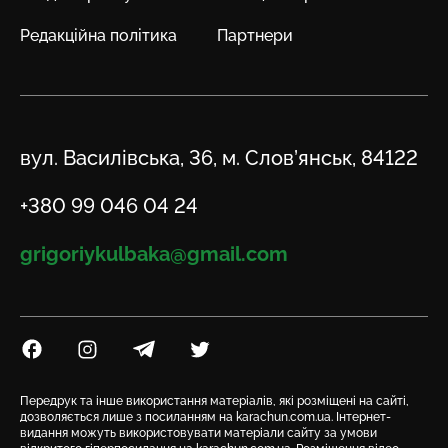
Редакційна політика
Партнери
Адреса
вул. Василівська, 36, м. Слов’янськ, 84122
Телефон
+380 99 046 04 24
Email
grigoriykulbaka@gmail.com
Посилання на Facebook
Посилання на Instagram
Посилання на Telegram
Посилання на Twitter
Передрук та інше використання матеріалів, які розміщені на сайті,
дозволяється лише з посиланням на karachun.com.ua. Інтернет-
видання можуть використовувати матеріали сайту за умови