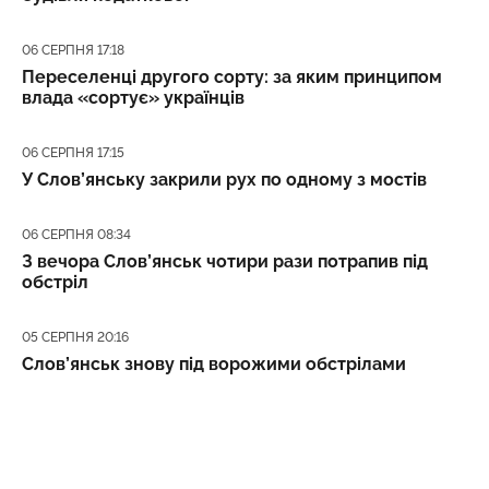
Дата публікації
06 СЕРПНЯ 17:18
Переселенці другого сорту: за яким принципом
влада «сортує» українців
Дата публікації
06 СЕРПНЯ 17:15
У Слов’янську закрили рух по одному з мостів
Дата публікації
06 СЕРПНЯ 08:34
З вечора Слов’янськ чотири рази потрапив під
обстріл
Дата публікації
05 СЕРПНЯ 20:16
Слов’янськ знову під ворожими обстрілами