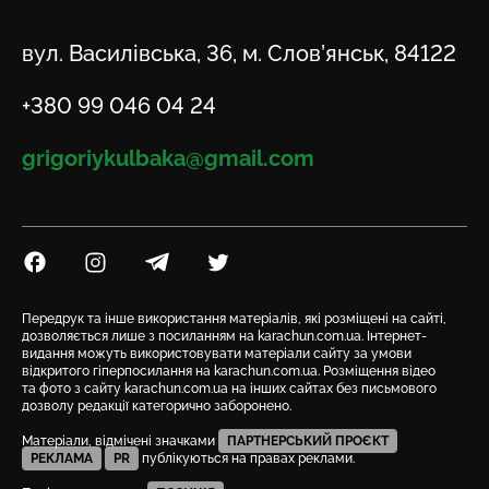
Адреса
вул. Василівська, 36, м. Слов’янськ, 84122
Телефон
+380 99 046 04 24
Email
grigoriykulbaka@gmail.com
Посилання на Facebook
Посилання на Instagram
Посилання на Telegram
Посилання на Twitter
Передрук та інше використання матеріалів, які розміщені на сайті,
дозволяється лише з посиланням на karachun.com.ua. Інтернет-
видання можуть використовувати матеріали сайту за умови
відкритого гіперпосилання на karachun.com.ua. Розміщення відео
та фото з сайту karachun.com.ua на інших сайтах без письмового
дозволу редакції категорично заборонено.
Матеріали, відмічені значками
ПАРТНЕРСЬКИЙ ПРОЄКТ
РЕКЛАМА
PR
публікуються на правах реклами.