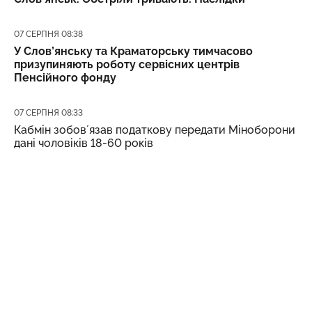
Дата публікації
07 СЕРПНЯ 08:38
У Слов’янську та Краматорську тимчасово
призупиняють роботу сервісних центрів
Пенсійного фонду
Дата публікації
07 СЕРПНЯ 08:33
Кабмін зобовʼязав податкову передати Міноборони
дані чоловіків 18-60 років