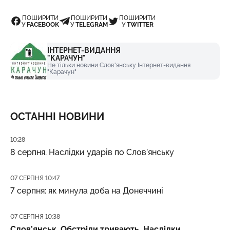
ПОШИРИТИ
ПОШИРИТИ
ПОШИРИТИ
У
FACEBOOK
У
TELEGRAM
У
TWITTER
ІНТЕРНЕТ-ВИДАННЯ
"КАРАЧУН"
Не тільки новини Слов'янську Інтернет-видання
"Карачун"
ОСТАННІ НОВИНИ
Дата публікації
10:28
8 серпня. Наслідки ударів по Слов’янську
Дата публікації
07 СЕРПНЯ 10:47
7 серпня: як минула доба на Донеччині
Дата публікації
07 СЕРПНЯ 10:38
Слов’янськ. Обстріли тривають. Наслідки