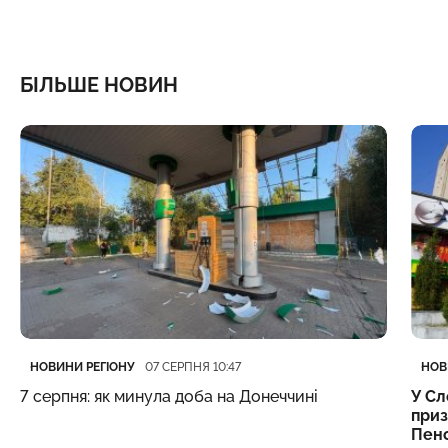
БІЛЬШЕ НОВИН
Категорія
Дата публікації
Кате
Дата
НОВИНИ РЕГІОНУ
НОВ
07 СЕРПНЯ 10:47
7 серпня: як минула доба на Донеччині
У Сл
приз
Пенс