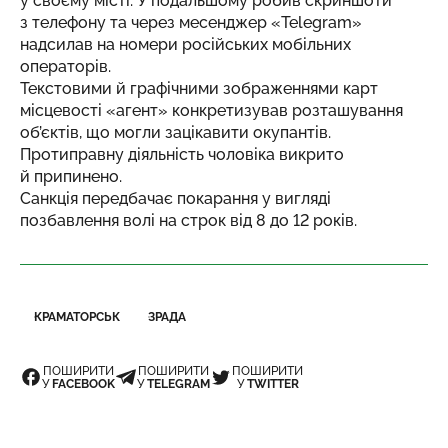
у своєму місті. У подальшому робив скриншоти
з телефону та через месенджер «Telegram»
надсилав на номери російських мобільних
операторів.
Текстовими й графічними зображеннями карт
місцевості «агент» конкретизував розташування
об’єктів, що могли зацікавити окупантів.
Протиправну діяльність чоловіка викрито
й припинено.
Санкція передбачає покарання у вигляді
позбавлення волі на строк від 8 до 12 років.
КРАМАТОРСЬК
ЗРАДА
ПОШИРИТИ
ПОШИРИТИ
ПОШИРИТИ
У
FACEBOOK
У
TELEGRAM
У
TWITTER