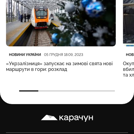
Категорія
Дата публікації
Кате
Дата
НОВИНИ УКРАЇНИ
НОВ
05 ГРУДНЯ 18:09, 2023
«Укрзалізниця» запускає на зимові свята нові
Окуп
маршрути в гори: розклад
вбил
та х
Карачун