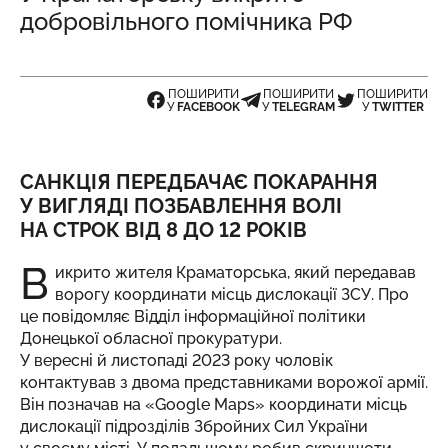
добровільного помічника РФ
ПОШИРИТИ
ПОШИРИТИ
ПОШИРИТИ
У
FACEBOOK
У
TELEGRAM
У
TWITTER
САНКЦІЯ ПЕРЕДБАЧАЄ ПОКАРАННЯ
У ВИГЛЯДІ ПОЗБАВЛЕННЯ ВОЛІ
НА СТРОК ВІД 8 ДО 12 РОКІВ
В
икрито жителя Краматорська, який передавав
ворогу координати місць дислокації ЗСУ. Про
це повідомляє Відділ інформаційної політики
Донецької обласної прокуратури.
У вересні й листопаді 2023 року чоловік
контактував з двома представниками ворожої армії.
Він позначав на «Google Maps» координати місць
дислокації підрозділів Збройних Сил України