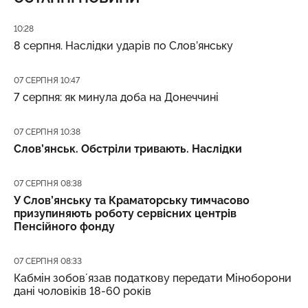
Дата публікації
10:28
8 серпня. Наслідки ударів по Слов’янську
Дата публікації
07 СЕРПНЯ 10:47
7 серпня: як минула доба на Донеччині
Дата публікації
07 СЕРПНЯ 10:38
Слов’янськ. Обстріли тривають. Наслідки
Дата публікації
07 СЕРПНЯ 08:38
У Слов’янську та Краматорську тимчасово
призупиняють роботу сервісних центрів
Пенсійного фонду
Дата публікації
07 СЕРПНЯ 08:33
Кабмін зобовʼязав податкову передати Міноборони
дані чоловіків 18-60 років