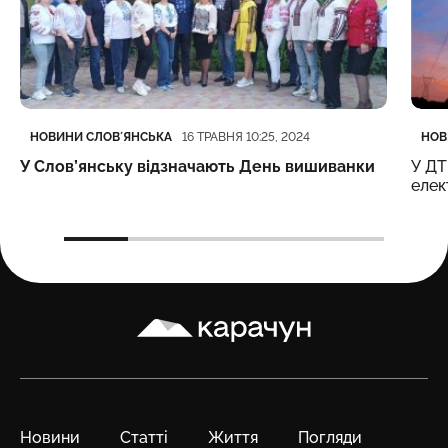
Категорія
Дата публікації
Кате
Дата
НОВИНИ СЛОВʼЯНСЬКА
НОВ
16 ТРАВНЯ 10:25, 2024
У Слов’янську відзначають День вишиванки
У ДТ
елек
Карачун
Новини
Статті
Життя
Погляди