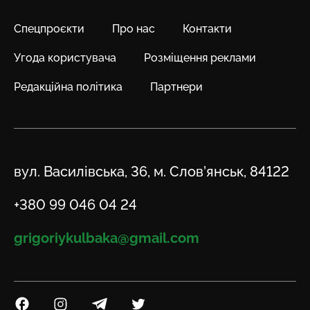
Спецпроєкти
Про нас
Контакти
Угода користувача
Розміщення реклами
Редакційна політика
Партнери
Адреса
вул. Василівська, 36, м. Слов’янськ, 84122
Телефон
+380 99 046 04 24
Email
grigoriykulbaka@gmail.com
Посилання на Facebook
Посилання на Instagram
Посилання на Telegram
Посилання на Twitter