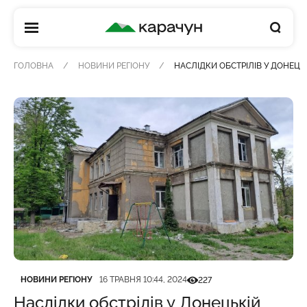
КАРАЧУН
ГОЛОВНА
НОВИНИ РЕГІОНУ
НАСЛІДКИ ОБСТРІЛІВ У ДОНЕЦЬ
Категорія
Дата публікації
Кількість переглядів
НОВИНИ РЕГІОНУ
16 ТРАВНЯ 10:44, 2024
227
Наслідки обстрілів у Донецькій