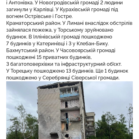
і Антонівка. У Новогродівській громаді 2 людини
загинули у Карлівці. У Курахівській громаді під
вогнем Острівське і Гостре.
Краматорський район
. У Лимані внаслідок обстрілів
зайнялася пожежа, у Торському зруйновано
будинок. В Іллінівській громаді пошкоджено
7 будинків у Катеринівці і 3 у Клебан-Бику.
Бахмутський район. У Часовоярській громаді
пошкоджені 15 приватних будинків,
3 багатоповерхівки та інфраструктурний об’єкт.
У Торецьку пошкоджено 13 будинків. Ще 1 будинок
пошкоджено у Серебрянці Сіверської громади.