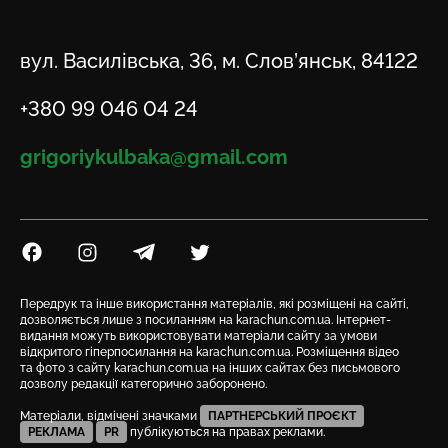
Адреса
вул. Василівська, 36, м. Слов’янськ, 84122
Телефон
+380 99 046 04 24
Email
grigoriykulbaka@gmail.com
Посилання на Facebook
Посилання на Instagram
Посилання на Telegram
Посилання на Twitter
Передрук та інше використання матеріалів, які розміщені на сайті,
дозволяється лише з посиланням на karachun.com.ua. Інтернет-
видання можуть використовувати матеріали сайту за умови
відкритого гіперпосилання на karachun.com.ua. Розміщення відео
та фото з сайту karachun.com.ua на інших сайтах без письмового
дозволу редакції категорично заборонено.
Матеріали, відмічені значками
ПАРТНЕРСЬКИЙ ПРОЄКТ
РЕКЛАМА
PR
публікуються на правах реклами.