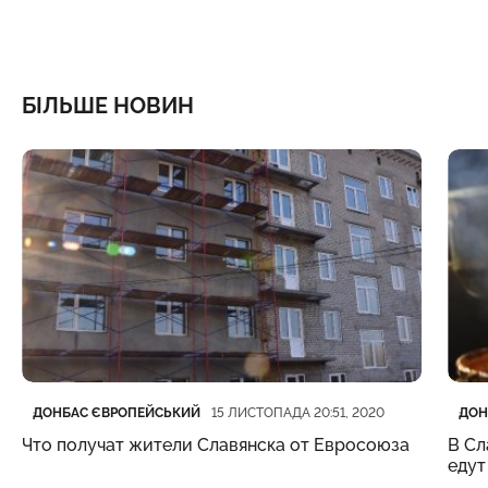
БІЛЬШЕ НОВИН
Категорія
Дата публікації
Кате
Дата
ДОНБАС ЄВРОПЕЙСЬКИЙ
ДОН
15 ЛИСТОПАДА 20:51, 2020
Что получат жители Славянска от Евросоюза
В Сл
едут