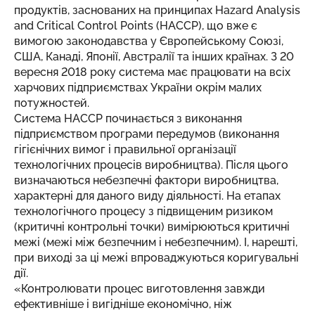
продуктів, заснованих на принципах Hazard Analysis
and Critical Control Points (HACCP), що вже є
вимогою законодавства у Європейському Союзі,
США, Канаді, Японії, Австралії та інших країнах. З 20
вересня 2018 року система має працювати на всіх
харчових підприємствах України окрім малих
потужностей.
Система HACCP починається з виконання
підприємством програми передумов (виконання
гігієнічних вимог і правильної організації
технологічних процесів виробництва). Після цього
визначаються небезпечні фактори виробництва,
характерні для даного виду діяльності. На етапах
технологічного процесу з підвищеним ризиком
(критичні контрольні точки) вимірюються критичні
межі (межі між безпечним і небезпечним). І, нарешті,
при виході за ці межі впроваджуються коригувальні
дії.
«Контролювати процес виготовлення завжди
ефективніше і вигідніше економічно, ніж