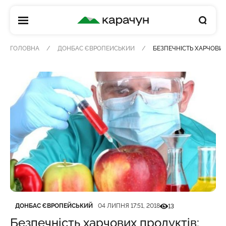
КАРАЧУН
ГОЛОВНА
ДОНБАС ЄВРОПЕЙСЬКИЙ
БЕЗПЕЧНІСТЬ ХАРЧОВИХ
Категорія
Дата публікації
Кількість переглядів
ДОНБАС ЄВРОПЕЙСЬКИЙ
04 ЛИПНЯ 17:51, 2018
13
Безпечність харчових продуктів: