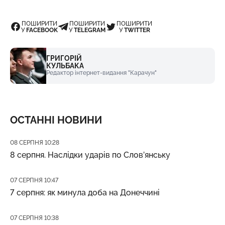
ПОШИРИТИ
ПОШИРИТИ
ПОШИРИТИ
У
FACEBOOK
У
TELEGRAM
У
TWITTER
ГРИГОРІЙ
КУЛЬБАКА
Редактор інтернет-видання "Карачун"
ОСТАННІ НОВИНИ
Дата публікації
08 СЕРПНЯ 10:28
8 серпня. Наслідки ударів по Слов’янську
Дата публікації
07 СЕРПНЯ 10:47
7 серпня: як минула доба на Донеччині
Дата публікації
07 СЕРПНЯ 10:38