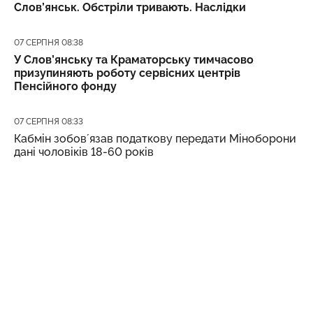
Слов’янськ. Обстріли тривають. Наслідки
Дата публікації
07 СЕРПНЯ 08:38
У Слов’янську та Краматорську тимчасово
призупиняють роботу сервісних центрів
Пенсійного фонду
Дата публікації
07 СЕРПНЯ 08:33
Кабмін зобовʼязав податкову передати Міноборони
дані чоловіків 18-60 років