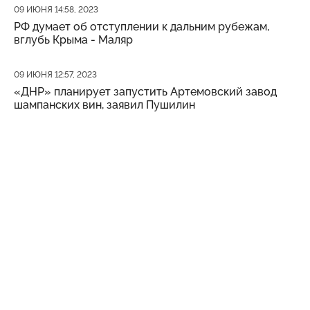
Дата публикации
09 ИЮНЯ 14:58, 2023
РФ думает об отступлении к дальним рубежам,
вглубь Крыма - Маляр
Дата публикации
09 ИЮНЯ 12:57, 2023
«ДНР» планирует запустить Артемовский завод
шампанских вин, заявил Пушилин