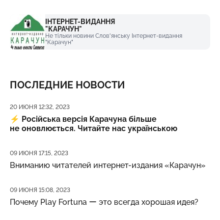
ІНТЕРНЕТ-ВИДАННЯ
"КАРАЧУН"
Не тільки новини Слов'янську Інтернет-видання
"Карачун"
ПОСЛЕДНИЕ НОВОСТИ
Дата публикации
20 ИЮНЯ 12:32, 2023
⚡️
Російська версія Карачуна більше
не оновлюється. Читайте нас українською
Дата публикации
09 ИЮНЯ 17:15, 2023
Вниманию читателей интернет-издания «Карачун»
Дата публикации
09 ИЮНЯ 15:08, 2023
Почему Play Fortuna ー это всегда хорошая идея?