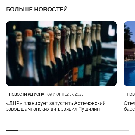
БОЛЬШЕ НОВОСТЕЙ
Категория
Дата публикации
Кате
Дата
НОВОСТИ РЕГИОНА
НОВ
09 ИЮНЯ 12:57, 2023
«ДНР» планирует запустить Артемовский
Отел
завод шампанских вин, заявил Пушилин
бас