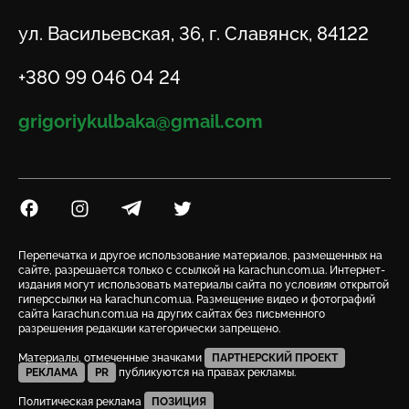
Адрес
ул. Васильевская, 36, г. Славянск, 84122
Телефон
+380 99 046 04 24
Email
grigoriykulbaka@gmail.com
Посилання на Facebook
Посилання на Instagram
Посилання на Telegram
Посилання на Twitter
Перепечатка и другое использование материалов, размещенных на
сайте, разрешается только с ссылкой на karachun.com.ua. Интернет-
издания могут использовать материалы сайта по условиям открытой
гиперссылки на karachun.com.ua. Размещение видео и фотографий
сайта karachun.com.ua на других сайтах без письменного
разрешения редакции категорически запрещено.
Материалы, отмеченные значками
ПАРТНЕРСКИЙ ПРОЕКТ
РЕКЛАМА
PR
публикуются на правах рекламы.
Политическая реклама
ПОЗИЦИЯ