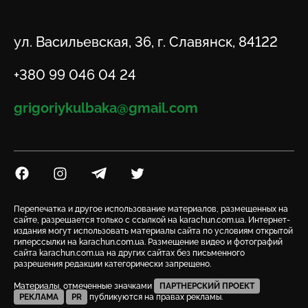
Адрес
ул. Васильевская, 36, г. Славянск, 84122
Телефон
+380 99 046 04 24
Email
grigoriykulbaka@gmail.com
Посилання на Facebook
Посилання на Instagram
Посилання на Telegram
Посилання на Twitter
Перепечатка и другое использование материалов, размещенных на
сайте, разрешается только с ссылкой на karachun.com.ua. Интернет-
издания могут использовать материалы сайта по условиям открытой
гиперссылки на karachun.com.ua. Размещение видео и фотографий
сайта karachun.com.ua на других сайтах без письменного
разрешения редакции категорически запрещено.
Материалы, отмеченные значками
ПАРТНЕРСКИЙ ПРОЕКТ
РЕКЛАМА
PR
публикуются на правах рекламы.