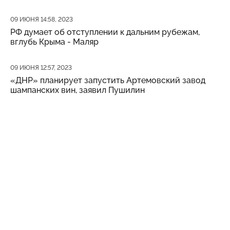
Дата публикации
09 ИЮНЯ 14:58, 2023
РФ думает об отступлении к дальним рубежам,
вглубь Крыма - Маляр
Дата публикации
09 ИЮНЯ 12:57, 2023
«ДНР» планирует запустить Артемовский завод
шампанских вин, заявил Пушилин