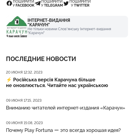
ПОШИРИТИ
ПОШИРИТИ
ПОШИРИТИ
У
FACEBOOK
У
TELEGRAM
У
TWITTER
ІНТЕРНЕТ-ВИДАННЯ
"КАРАЧУН"
Не тільки новини Слов'янську Інтернет-видання
"Карачун"
ПОСЛЕДНИЕ НОВОСТИ
Дата публикации
20 ИЮНЯ 12:32, 2023
⚡️
Російська версія Карачуна більше
не оновлюється. Читайте нас українською
Дата публикации
09 ИЮНЯ 17:15, 2023
Вниманию читателей интернет-издания «Карачун»
Дата публикации
09 ИЮНЯ 15:08, 2023
Почему Play Fortuna ー это всегда хорошая идея?