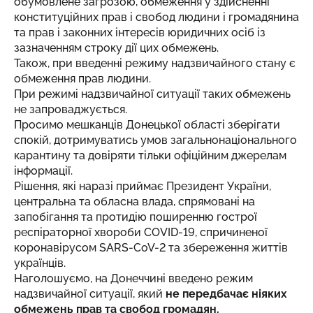
обумовлене загрозою, обмеження у здійсненні
конституційних прав і свобод людини і громадянина
та прав і законних інтересів юридичних осіб із
зазначенням строку дії цих обмежень.
Також, при введенні режиму надзвичайного стану є
обмеження прав людини.
При режимі надзвичайної ситуації таких обмежень
не запроваджується.
Просимо мешканців Донецької області зберігати
спокій, дотримуватись умов загальнонаціонального
карантину та довіряти тільки офіційним джерелам
інформації.
Рішення, які наразі приймає Президент України,
центральна та обласна влада, спрямовані на
запобігання та протидію поширенню гострої
респіраторної хвороби COVID-19, спричиненої
коронавірусом SARS-CoV-2 та збереження життів
українців.
Наголошуємо, на Донеччині введено режим
надзвичайної ситуації, який
не передбачає ніяких
обмежень прав та свобод громадян.