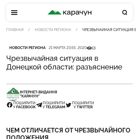
КАРАЧУН
ГЛАВНАЯ
НОВОСТИ РЕГИОНА
ЧРЕЗВЫЧАЙНАЯ СИТУАЦИЯ В 
Категория
Дата публикации
Кількість переглядів
НОВОСТИ РЕГИОНА
21 МАРТА 23:55, 2020
13
Чрезвычайная ситуация в
Донецкой области: разъяснение
ІНТЕРНЕТ-ВИДАННЯ
"КАРАЧУН"
ПОШИРИТИ
ПОШИРИТИ
ПОШИРИТИ
У
FACEBOOK
У
TELEGRAM
У
TWITTER
ЧЕМ ОТЛИЧАЕТСЯ ОТ ЧРЕЗВЫЧАЙНОГО
ПОЛОЖЕНИЯ