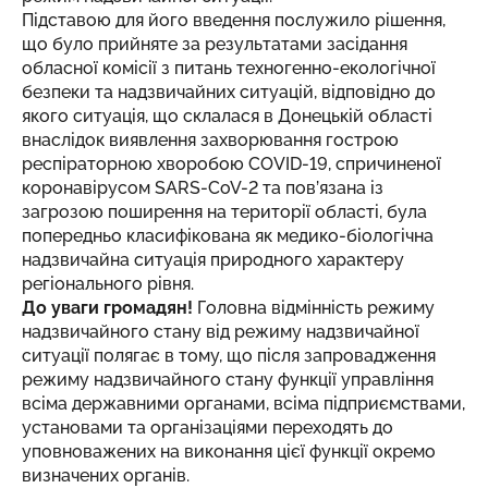
Підставою для його введення послужило рішення,
що було прийняте за результатами засідання
обласної комісії з питань техногенно-екологічної
безпеки та надзвичайних ситуацій, відповідно до
якого ситуація, що склалася в Донецькій області
внаслідок виявлення захворювання гострою
респіраторною хворобою COVID-19, спричиненої
коронавірусом SARS-CoV-2 та пов’язана із
загрозою поширення на території області, була
попередньо класифікована як медико-біологічна
надзвичайна ситуація природного характеру
регіонального рівня.
До уваги громадян!
Головна відмінність режиму
надзвичайного стану від режиму надзвичайної
ситуації полягає в тому, що після запровадження
режиму надзвичайного стану функції управління
всіма державними органами, всіма підприємствами,
установами та організаціями переходять до
уповноважених на виконання цієї функції окремо
визначених органів.