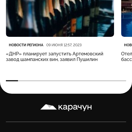
Категория
Дата публикации
Кате
Дата
НОВОСТИ РЕГИОНА
НОВ
09 ИЮНЯ 12:57, 2023
«ДНР» планирует запустить Артемовский
Отел
завод шампанских вин, заявил Пушилин
бас
Карачун