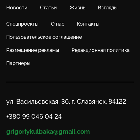
Новости
Статьи
Жизнь
Взгляды
Спецпроекты
О нас
Контакты
Пользовательское соглашение
Размещение рекламы
Редакционная политика
Партнеры
Адрес
ул. Васильевская, 36, г. Славянск, 84122
Телефон
+380 99 046 04 24
Email
grigoriykulbaka@gmail.com