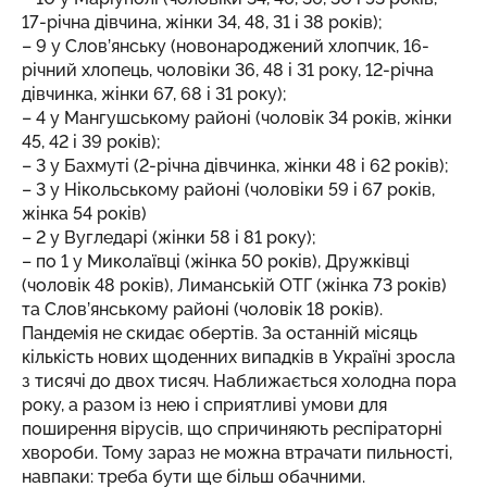
17-річна дівчина, жінки 34, 48, 31 і 38 років);
– 9 у Слов’янську (новонароджений хлопчик, 16-
річний хлопець, чоловіки 36, 48 і 31 року, 12-річна
дівчинка, жінки 67, 68 і 31 року);
– 4 у Мангушському районі (чоловік 34 років, жінки
45, 42 і 39 років);
– 3 у Бахмуті (2-річна дівчинка, жінки 48 і 62 років);
– 3 у Нікольському районі (чоловіки 59 і 67 років,
жінка 54 років)
– 2 у Вугледарі (жінки 58 і 81 року);
– по 1 у Миколаївці (жінка 50 років), Дружківці
(чоловік 48 років), Лиманській ОТГ (жінка 73 років)
та Слов’янському районі (чоловік 18 років).
Пандемія не скидає обертів. За останній місяць
кількість нових щоденних випадків в Україні зросла
з тисячі до двох тисяч. Наближається холодна пора
року, а разом із нею і сприятливі умови для
поширення вірусів, що спричиняють респіраторні
хвороби. Тому зараз не можна втрачати пильності,
навпаки: треба бути ще більш обачними.