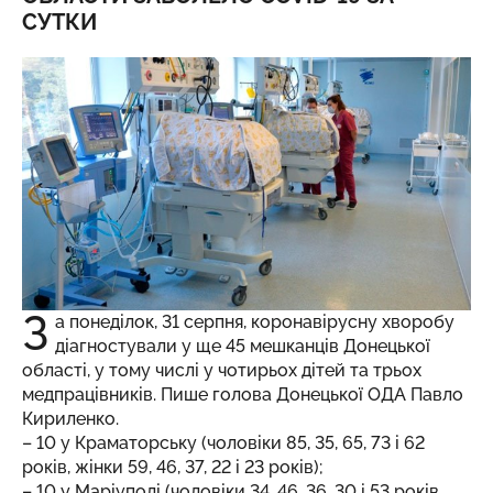
СУТКИ
З
а понеділок, 31 серпня, коронавірусну хворобу
діагностували у ще 45 мешканців Донецької
області, у тому числі у чотирьох дітей та трьох
медпрацівників. Пише голова Донецької ОДА Павло
Кириленко.
– 10 у Краматорську (чоловіки 85, 35, 65, 73 і 62
років, жінки 59, 46, 37, 22 і 23 років);
– 10 у Маріуполі (чоловіки 34, 46, 36, 30 і 53 років,