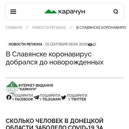
КАРАЧУН
ГЛАВНАЯ
НОВОСТИ РЕГИОНА
В СЛАВЯНСКЕ КОРОНАВИРУС
Категория
Дата публикации
Кількість переглядів
НОВОСТИ РЕГИОНА
01 СЕНТЯБРЯ 06:59, 2020
12
В Славянске коронавирус
добрался до новорожденных
ІНТЕРНЕТ-ВИДАННЯ
"КАРАЧУН"
ПОШИРИТИ
ПОШИРИТИ
ПОШИРИТИ
У
FACEBOOK
У
TELEGRAM
У
TWITTER
СКОЛЬКО ЧЕЛОВЕК В ДОНЕЦКОЙ
ОБЛАСТИ ЗАБОЛЕЛО COVID-19 ЗА