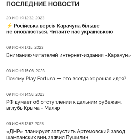
ПОСЛЕДНИЕ НОВОСТИ
Дата публикации
20 ИЮНЯ 12:32, 2023
⚡️
Російська версія Карачуна більше
не оновлюється. Читайте нас українською
Дата публикации
09 ИЮНЯ 17:15, 2023
Вниманию читателей интернет-издания «Карачун»
Дата публикации
09 ИЮНЯ 15:08, 2023
Почему Play Fortuna ー это всегда хорошая идея?
Дата публикации
09 ИЮНЯ 14:58, 2023
РФ думает об отступлении к дальним рубежам,
вглубь Крыма - Маляр
Дата публикации
09 ИЮНЯ 12:57, 2023
«ДНР» планирует запустить Артемовский завод
шампанских вин, заявил Пушилин