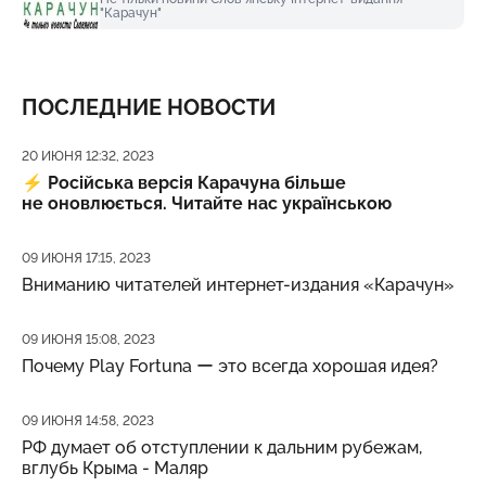
"Карачун"
ПОСЛЕДНИЕ НОВОСТИ
Дата публикации
20 ИЮНЯ 12:32, 2023
⚡️
Російська версія Карачуна більше
не оновлюється. Читайте нас українською
Дата публикации
09 ИЮНЯ 17:15, 2023
Вниманию читателей интернет-издания «Карачун»
Дата публикации
09 ИЮНЯ 15:08, 2023
Почему Play Fortuna ー это всегда хорошая идея?
Дата публикации
09 ИЮНЯ 14:58, 2023
РФ думает об отступлении к дальним рубежам,
вглубь Крыма - Маляр