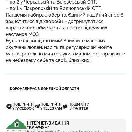
– по 2 у Черкаській та Білозерській ОТГ;
– по 1 у Покровській та Волноваській ОТГ.
Пандемія набирає обертів. Єдиний надійний спосіб
захиститися від хвороби – дотримуватися
карантинних обмежень та протиепідемічних
настанов МОЗ.
Будьте відповідальними! Уникайте масових
скупчень людей, носіть та регулярно змінюйте
маски, ретельно мийте руки з милом. Не наражайте
на небезпеку себе та своїх близьких!
КОРОНАВИРУС В ДОНЕЦКОЙ ОБЛАСТИ
ПОШИРИТИ
ПОШИРИТИ
ПОШИРИТИ
У
FACEBOOK
У
TELEGRAM
У
TWITTER
ІНТЕРНЕТ-ВИДАННЯ
"КАРАЧУН"
Не тільки новини Слов'янську Інтернет-видання