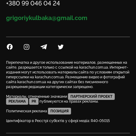
Телефон
+380 99 046 04 24
Email
grigoriykulbaka@gmail.com
Посилання на Facebook
Посилання на Instagram
Посилання на Telegram
Посилання на Twitter
Перепечатка и другое использование материалов, размещенных на
сайте, разрешается только с ссылкой на karachun.com.ua. Интернет-
издания могут использовать материалы сайта по условиям открытой
гиперссылки на karachun.com.ua. Размещение видео и фотографий
сайта karachun.com.ua на других сайтах без письменного
разрешения редакции категорически запрещено.
Материалы, отмеченные значками
ПАРТНЕРСКИЙ ПРОЕКТ
РЕКЛАМА
PR
публикуются на правах рекламы.
Политическая реклама
ПОЗИЦИЯ
Ідентифікатор в Реєстрі суб’єктів у сфері медіа: R40-05015