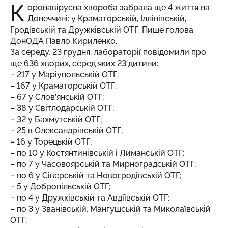
К
оронавірусна хвороба забрала ще 4 життя на
Донеччині: у Краматорській, Іллінівській,
Гродівській та Дружківській ОТГ. Пише голова
ДонОДА Павло Кириленко.
За середу, 23 грудня, лабораторії повідомили про
ще 636 хворих, серед яких 23 дитини:
– 217 у Маріупольській ОТГ;
– 167 у Краматорській ОТГ;
– 67 у Слов’янській ОТГ;
– 38 у Світлодарській ОТГ;
– 32 у Бахмутській ОТГ;
– 25 в Олександрівській ОТГ;
– 16 у Торецькій ОТГ;
– по 10 у Костянтинівській і Лиманській ОТГ;
– по 7 у Часовоярській та Мирноградській ОТГ;
– по 6 у Сіверській та Новогродівській ОТГ;
– 5 у Добропільській ОТГ;
– по 4 у Дружківській та Авдіївській ОТГ;
– по 3 у Званівській, Мангушській та Миколаївській
ОТГ;