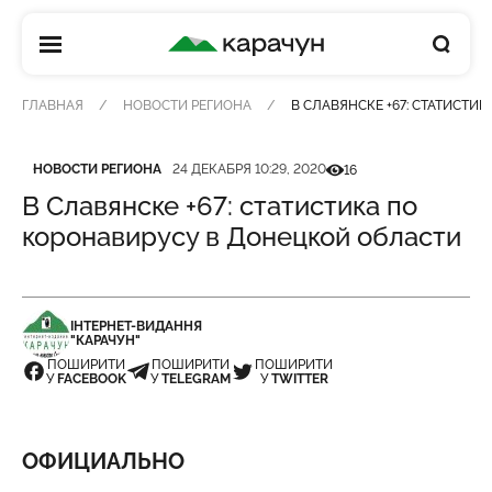
КАРАЧУН
ГЛАВНАЯ
НОВОСТИ РЕГИОНА
В СЛАВЯНСКЕ +67: СТАТИСТИ
Категория
Дата публикации
Кількість переглядів
НОВОСТИ РЕГИОНА
24 ДЕКАБРЯ 10:29, 2020
16
В Славянске +67: статистика по
коронавирусу в Донецкой области
ІНТЕРНЕТ-ВИДАННЯ
"КАРАЧУН"
ПОШИРИТИ
ПОШИРИТИ
ПОШИРИТИ
У
FACEBOOK
У
TELEGRAM
У
TWITTER
ОФИЦИАЛЬНО