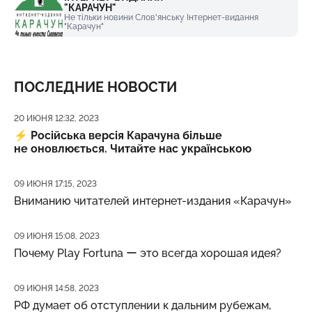
"КАРАЧУН"
Не тільки новини Слов'янську Інтернет-видання
"Карачун"
ПОСЛЕДНИЕ НОВОСТИ
Дата публикации
20 ИЮНЯ 12:32, 2023
⚡️
Російська версія Карачуна більше
не оновлюється. Читайте нас українською
Дата публикации
09 ИЮНЯ 17:15, 2023
Вниманию читателей интернет-издания «Карачун»
Дата публикации
09 ИЮНЯ 15:08, 2023
Почему Play Fortuna ー это всегда хорошая идея?
Дата публикации
09 ИЮНЯ 14:58, 2023
РФ думает об отступлении к дальним рубежам,