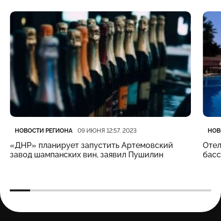
Категория
Дата публикации
Кате
Дата
НОВОСТИ РЕГИОНА
НОВ
09 ИЮНЯ 12:57, 2023
«ДНР» планирует запустить Артемовский
Отел
завод шампанских вин, заявил Пушилин
бас