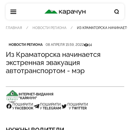
КАРАЧУН
ГЛАВНАЯ
НОВОСТИ РЕГИОНА
ИЗ КРАМАТОРСКА НАЧИНАЕТС
Категория
Дата публикации
Кількість переглядів
НОВОСТИ РЕГИОНА
08 АПРЕЛЯ 15:59, 2022
14
Из Краматорска начинается
экстренная эвакуация
автотранспортом - мэр
ІНТЕРНЕТ-ВИДАННЯ
"КАРАЧУН"
ПОШИРИТИ
ПОШИРИТИ
ПОШИРИТИ
У
FACEBOOK
У
TELEGRAM
У
TWITTER