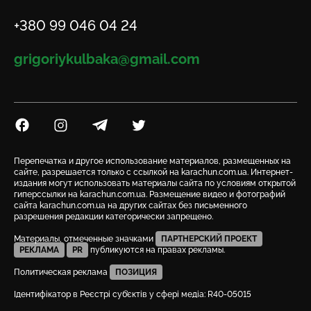
Телефон
+380 99 046 04 24
Email
grigoriykulbaka@gmail.com
Посилання на Facebook
Посилання на Instagram
Посилання на Telegram
Посилання на Twitter
Перепечатка и другое использование материалов, размещенных на
сайте, разрешается только с ссылкой на karachun.com.ua. Интернет-
издания могут использовать материалы сайта по условиям открытой
гиперссылки на karachun.com.ua. Размещение видео и фотографий
сайта karachun.com.ua на других сайтах без письменного
разрешения редакции категорически запрещено.
Материалы, отмеченные значками
ПАРТНЕРСКИЙ ПРОЕКТ
РЕКЛАМА
PR
публикуются на правах рекламы.
Политическая реклама
ПОЗИЦИЯ
Ідентифікатор в Реєстрі суб’єктів у сфері медіа: R40-05015