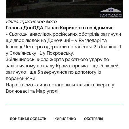
Иллюстративное фото
Голова ДонОДА Павло Кириленко повідомляє
- Сьогодні внаслідок російських обстрілів загинули
ще двоє людей на Донеччині – у Вугледарі та
Іванівці. Четверо одержали поранення: 2 в Іванівці, 1
у Слов’янську і 1 у Покровську.
Збільшилось число жертв ракетного удару по
залізничному вокзалу Краматорська – ще 5 людей
загинуло і ще 5 звернулися по допомогу із
пораненнями.
Наразі неможливо встановити кількість жертв у
Волновасі та Маріуполі.
ДОНЕЦКАЯ ОБЛАСТЬ
КИРИЛЕНКО
ОБСТРЕЛЫ