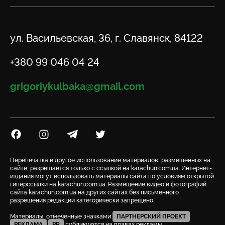
Адрес
ул. Васильевская, 36, г. Славянск, 84122
Телефон
+380 99 046 04 24
Email
grigoriykulbaka@gmail.com
Посилання на Facebook
Посилання на Instagram
Посилання на Telegram
Посилання на Twitter
Перепечатка и другое использование материалов, размещенных на
сайте, разрешается только с ссылкой на karachun.com.ua. Интернет-
издания могут использовать материалы сайта по условиям открытой
гиперссылки на karachun.com.ua. Размещение видео и фотографий
сайта karachun.com.ua на других сайтах без письменного
разрешения редакции категорически запрещено.
Материалы, отмеченные значками
ПАРТНЕРСКИЙ ПРОЕКТ
РЕКЛАМА
PR
публикуются на правах рекламы.