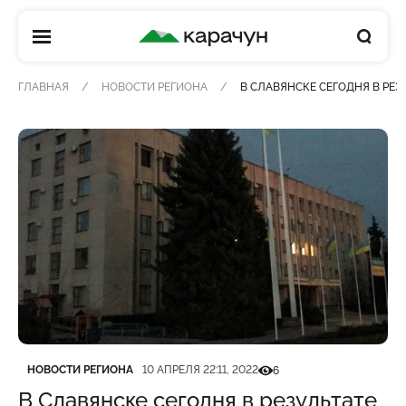
КАРАЧУН
ГЛАВНАЯ
НОВОСТИ РЕГИОНА
В СЛАВЯНСКЕ СЕГОДНЯ В РЕЗ
Категория
Дата публикации
Кількість переглядів
НОВОСТИ РЕГИОНА
10 АПРЕЛЯ 22:11, 2022
6
В Славянске сегодня в результате