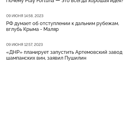
Почему Play Fortuna ー это всегда хорошая идея?
Дата публикации
09 ИЮНЯ 14:58, 2023
РФ думает об отступлении к дальним рубежам,
вглубь Крыма - Маляр
Дата публикации
09 ИЮНЯ 12:57, 2023
«ДНР» планирует запустить Артемовский завод
шампанских вин, заявил Пушилин