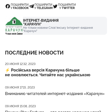
ПОШИРИТИ
ПОШИРИТИ
ПОШИРИТИ
У
FACEBOOK
У
TELEGRAM
У
TWITTER
ІНТЕРНЕТ-ВИДАННЯ
"КАРАЧУН"
Не тільки новини Слов'янську Інтернет-видання
"Карачун"
ПОСЛЕДНИЕ НОВОСТИ
Дата публикации
20 ИЮНЯ 12:32, 2023
⚡️
Російська версія Карачуна більше
не оновлюється. Читайте нас українською
Дата публикации
09 ИЮНЯ 17:15, 2023
Вниманию читателей интернет-издания «Карачун»
Дата публикации
09 ИЮНЯ 15:08, 2023