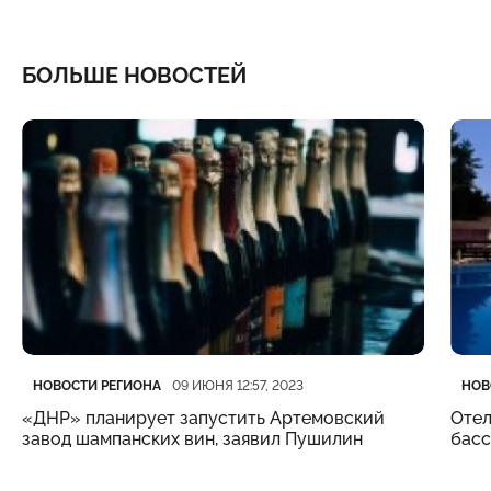
БОЛЬШЕ НОВОСТЕЙ
Категория
Дата публикации
Кате
Дата
НОВОСТИ РЕГИОНА
НОВ
09 ИЮНЯ 12:57, 2023
«ДНР» планирует запустить Артемовский
Отел
завод шампанских вин, заявил Пушилин
бас