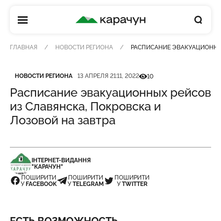
КАРАЧУН
ГЛАВНАЯ
НОВОСТИ РЕГИОНА
РАСПИСАНИЕ ЭВАКУАЦИОННЫХ
Категория
Дата публикации
Кількість переглядів
НОВОСТИ РЕГИОНА
13 АПРЕЛЯ 21:11, 2022
10
Расписание эвакуационных рейсов
из Славянска, Покровска и
Лозовой на завтра
ІНТЕРНЕТ-ВИДАННЯ
"КАРАЧУН"
ПОШИРИТИ
ПОШИРИТИ
ПОШИРИТИ
У
FACEBOOK
У
TELEGRAM
У
TWITTER