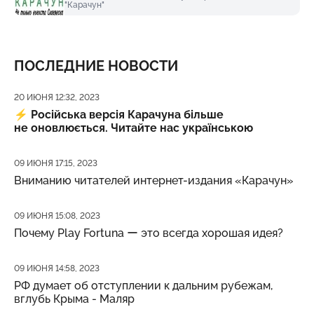
"Карачун"
ПОСЛЕДНИЕ НОВОСТИ
Дата публикации
20 ИЮНЯ 12:32, 2023
⚡️
Російська версія Карачуна більше
не оновлюється. Читайте нас українською
Дата публикации
09 ИЮНЯ 17:15, 2023
Вниманию читателей интернет-издания «Карачун»
Дата публикации
09 ИЮНЯ 15:08, 2023
Почему Play Fortuna ー это всегда хорошая идея?
Дата публикации
09 ИЮНЯ 14:58, 2023
РФ думает об отступлении к дальним рубежам,
вглубь Крыма - Маляр