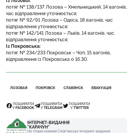
Із Лозової:
потяг № 138/137 Лозова – Хмельницький, 14 вагонів,
час відправлення уточнюється;
потяг № 92/91 Лозова – Одеса, 18 вагонів, час
відправлення уточнюється;
потяг № 142/141 Лозова – Львів, 14 вагонів, час
відправлення уточнюється;
Із Покровська:
потяг № 234/233 Покровськ – Чоп, 15 вагонів,
відправлення із Покровська о 16.30.
ЛОЗОВАЯ
ПОКРОВСК
СЛАВЯНСК
ЕВАКУАЦІЯ
ПОШИРИТИ
ПОШИРИТИ
ПОШИРИТИ
У
FACEBOOK
У
TELEGRAM
У
TWITTER
ІНТЕРНЕТ-ВИДАННЯ
"КАРАЧУН"
Не тільки новини Слов'янську Інтернет-видання