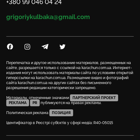
Телефон
+380 99 046 04 24
Email
grigoriykulbaka@gmail.com
Посилання на Facebook
Посилання на Instagram
Посилання на Telegram
Посилання на Twitter
Перепечатка и другое использование материалов, размещенных на
сайте, разрешается только с ссылкой на karachun.com.ua. Интернет-
издания могут использовать материалы сайта по условиям открытой
гиперссылки на karachun.com.ua. Размещение видео и фотографий
сайта karachun.com.ua на других сайтах без письменного
разрешения редакции категорически запрещено.
Материалы, отмеченные значками
ПАРТНЕРСКИЙ ПРОЕКТ
РЕКЛАМА
PR
публикуются на правах рекламы.
Политическая реклама
ПОЗИЦИЯ
Ідентифікатор в Реєстрі суб’єктів у сфері медіа: R40-05015