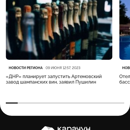
Категория
Дата публикации
Кате
Дата
НОВОСТИ РЕГИОНА
НОВ
09 ИЮНЯ 12:57, 2023
«ДНР» планирует запустить Артемовский
Отел
завод шампанских вин, заявил Пушилин
бас
Карачун