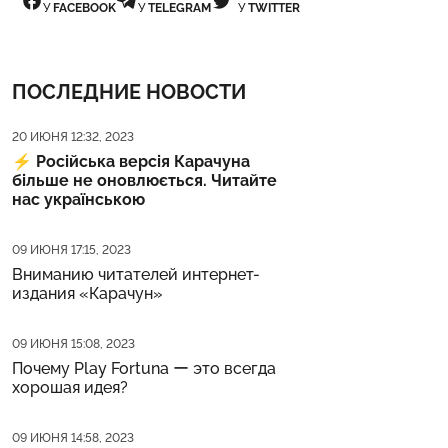
У
FACEBOOK
У
TELEGRAM
У
TWITTER
ПОСЛЕДНИЕ НОВОСТИ
Дата публикации
20 ИЮНЯ 12:32, 2023
⚡️
Російська версія Карачуна
більше не оновлюється. Читайте
нас українською
Дата публикации
09 ИЮНЯ 17:15, 2023
Вниманию читателей интернет-
издания «Карачун»
Дата публикации
09 ИЮНЯ 15:08, 2023
Почему Play Fortuna ー это всегда
хорошая идея?
Дата публикации
09 ИЮНЯ 14:58, 2023