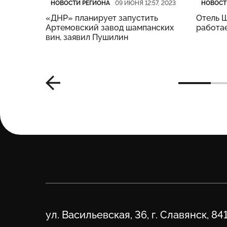
Категория
Дата публикации
Катего
Дата п
НОВОСТИ РЕГИОНА
НОВОСТ
15, 2023
09 ИЮНЯ 12:57, 2023
«ДНР» планирует запустить
Отель Ш
 7 июня
Артемовский завод шампанских
работа
вин, заявил Пушилин
Адрес
ул. Васильевская, 36, г. Славянск, 84