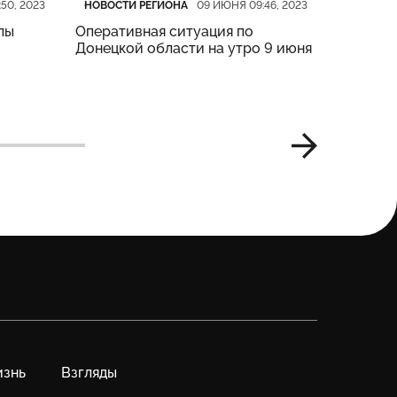
Категория
Дата публикации
Категор
Дата пу
НОВОСТИ РЕГИОНА
НОВОСТИ
50, 2023
09 ИЮНЯ 09:46, 2023
лы
Оперативная ситуация по
14 екссп
Донецкой области на утро 9 июня
Лимані 
знь
Взгляды