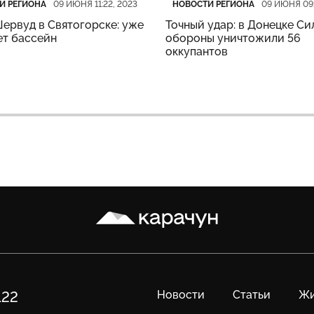
рия
убликации
Категория
Дата публикации
И РЕГИОНА
НОВОСТИ РЕГИОНА
09 ИЮНЯ 11:22, 2023
09 ИЮНЯ 09:
ервуд в Святогорске: уже
Точный удар: в Донецке Си
ет бассейн
обороны уничтожили 56
оккупантов
Карачун
Новости
Статьи
Жи
122