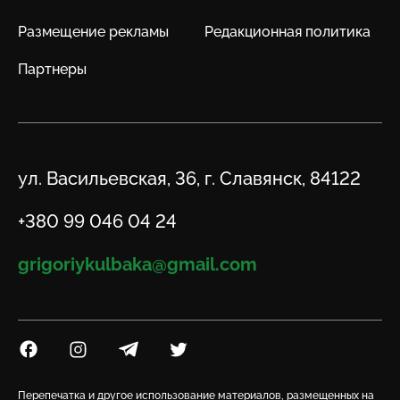
Размещение рекламы
Редакционная политика
Партнеры
Адрес
ул. Васильевская, 36, г. Славянск, 84122
Телефон
+380 99 046 04 24
Email
grigoriykulbaka@gmail.com
Посилання на Facebook
Посилання на Instagram
Посилання на Telegram
Посилання на Twitter
Перепечатка и другое использование материалов, размещенных на