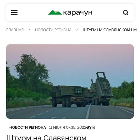
КАРАЧУН
ГЛАВНАЯ
НОВОСТИ РЕГИОНА
ШТУРМ НА СЛАВЯНСКОМ НАП
Категория
Дата публикации
Кількість переглядів
НОВОСТИ РЕГИОНА
11 ИЮЛЯ 07:35, 2022
14
Штурм на Славянском