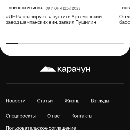
Категория
Дата публикации
Кате
Дата
НОВОСТИ РЕГИОНА
НОВ
09 ИЮНЯ 12:57, 2023
«ДНР» планирует запустить Артемовский
Отел
завод шампанских вин, заявил Пушилин
бас
Карачун
Новости
Статьи
Жизнь
Взгляды
Спецпроекты
О нас
Контакты
Пользовательское соглашение