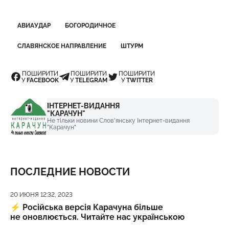
АВИАУДАР
БОГОРОДИЧНОЕ
СЛАВЯНСКОЕ НАПРАВЛЕНИЕ
ШТУРМ
ПОШИРИТИ
ПОШИРИТИ
ПОШИРИТИ
У
FACEBOOK
У
TELEGRAM
У
TWITTER
ІНТЕРНЕТ-ВИДАННЯ
"КАРАЧУН"
Не тільки новини Слов'янську Інтернет-видання
"Карачун"
ПОСЛЕДНИЕ НОВОСТИ
Дата публикации
20 ИЮНЯ 12:32, 2023
⚡️
Російська версія Карачуна більше
не оновлюється. Читайте нас українською