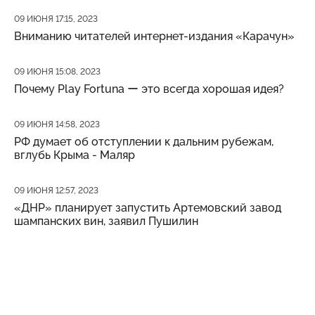
Дата публикации
09 ИЮНЯ 17:15, 2023
Вниманию читателей интернет-издания «Карачун»
Дата публикации
09 ИЮНЯ 15:08, 2023
Почему Play Fortuna ー это всегда хорошая идея?
Дата публикации
09 ИЮНЯ 14:58, 2023
РФ думает об отступлении к дальним рубежам,
вглубь Крыма - Маляр
Дата публикации
09 ИЮНЯ 12:57, 2023
«ДНР» планирует запустить Артемовский завод
шампанских вин, заявил Пушилин