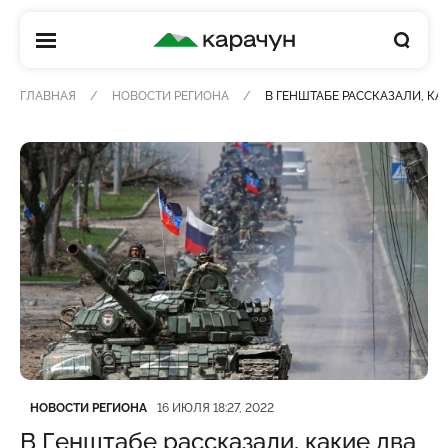
КАРАЧУН
ГЛАВНАЯ
НОВОСТИ РЕГИОНА
В ГЕНШТАБЕ РАССКАЗАЛИ, К
Категория
Дата публикации
НОВОСТИ РЕГИОНА
16 ИЮЛЯ 18:27, 2022
В Генштабе рассказали, какие два