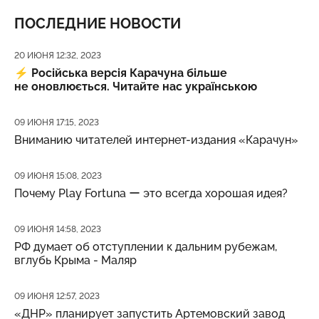
ПОСЛЕДНИЕ НОВОСТИ
Дата публикации
20 ИЮНЯ 12:32, 2023
⚡️
Російська версія Карачуна більше
не оновлюється. Читайте нас українською
Дата публикации
09 ИЮНЯ 17:15, 2023
Вниманию читателей интернет-издания «Карачун»
Дата публикации
09 ИЮНЯ 15:08, 2023
Почему Play Fortuna ー это всегда хорошая идея?
Дата публикации
09 ИЮНЯ 14:58, 2023
РФ думает об отступлении к дальним рубежам,
вглубь Крыма - Маляр
Дата публикации
09 ИЮНЯ 12:57, 2023
«ДНР» планирует запустить Артемовский завод