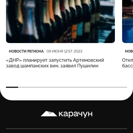
Категория
Дата публикации
Кате
Дата
НОВОСТИ РЕГИОНА
НОВ
09 ИЮНЯ 12:57, 2023
«ДНР» планирует запустить Артемовский
Отел
завод шампанских вин, заявил Пушилин
бас
Карачун