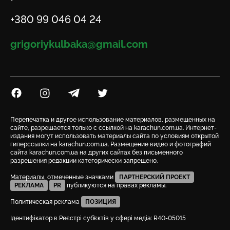
Телефон
+380 99 046 04 24
Email
grigoriykulbaka@gmail.com
Посилання на Facebook
Посилання на Instagram
Посилання на Telegram
Посилання на Twitter
Перепечатка и другое использование материалов, размещенных на
сайте, разрешается только с ссылкой на karachun.com.ua. Интернет-
издания могут использовать материалы сайта по условиям открытой
гиперссылки на karachun.com.ua. Размещение видео и фотографий
сайта karachun.com.ua на других сайтах без письменного
разрешения редакции категорически запрещено.
Материалы, отмеченные значками
ПАРТНЕРСКИЙ ПРОЕКТ
РЕКЛАМА
PR
публикуются на правах рекламы.
Политическая реклама
ПОЗИЦИЯ
Ідентифікатор в Реєстрі суб’єктів у сфері медіа: R40-05015