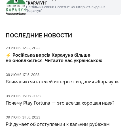
"КАРАЧУН"
Не тільки новини Слов'янську Інтернет-видання
"Карачун"
ПОСЛЕДНИЕ НОВОСТИ
Дата публикации
20 ИЮНЯ 12:32, 2023
⚡️
Російська версія Карачуна більше
не оновлюється. Читайте нас українською
Дата публикации
09 ИЮНЯ 17:15, 2023
Вниманию читателей интернет-издания «Карачун»
Дата публикации
09 ИЮНЯ 15:08, 2023
Почему Play Fortuna ー это всегда хорошая идея?
Дата публикации
09 ИЮНЯ 14:58, 2023
РФ думает об отступлении к дальним рубежам,