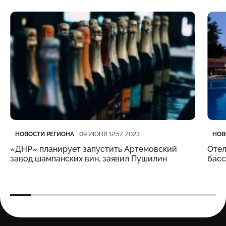
Категория
Дата публикации
Кате
Дата
НОВОСТИ РЕГИОНА
НОВ
09 ИЮНЯ 12:57, 2023
«ДНР» планирует запустить Артемовский
Отел
завод шампанских вин, заявил Пушилин
бас