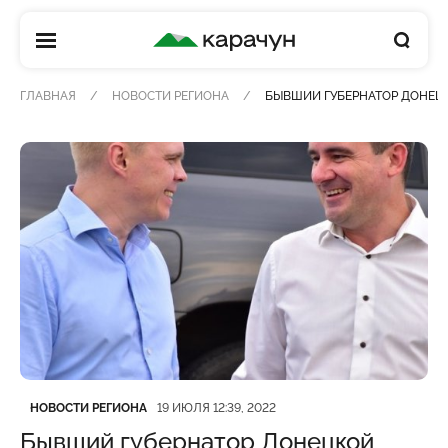
КАРАЧУН
ГЛАВНАЯ
НОВОСТИ РЕГИОНА
БЫВШИЙ ГУБЕРНАТОР ДОНЕЦК
Категория
Дата публикации
НОВОСТИ РЕГИОНА
19 ИЮЛЯ 12:39, 2022
Бывший губернатор Донецкой