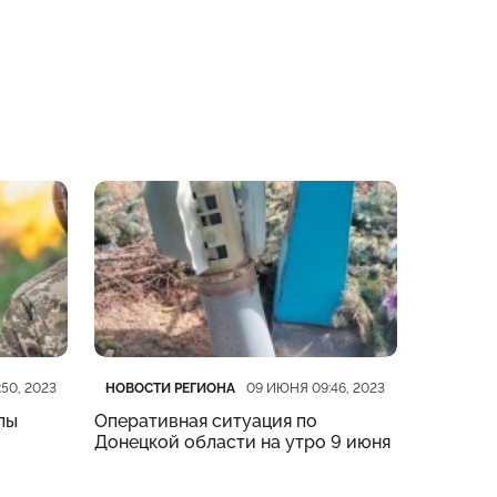
Категория
Дата публикации
Категор
Дата пу
НОВОСТИ РЕГИОНА
НОВОСТИ
50, 2023
09 ИЮНЯ 09:46, 2023
лы
Оперативная ситуация по
14 екссп
Донецкой области на утро 9 июня
Лимані 