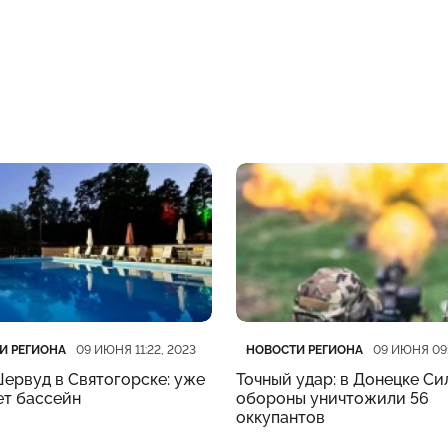
рия
убликации
Категория
Дата публикации
И РЕГИОНА
НОВОСТИ РЕГИОНА
09 ИЮНЯ 11:22, 2023
09 ИЮНЯ 09:
ервуд в Святогорске: уже
Точный удар: в Донецке Си
ет бассейн
обороны уничтожили 56
оккупантов