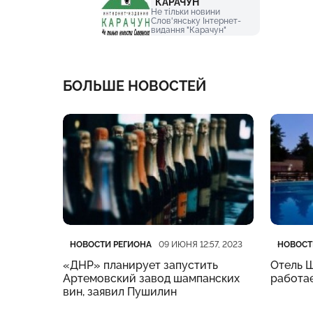
"КАРАЧУН"
Не тільки новини
Слов'янську Інтернет-
видання "Карачун"
БОЛЬШЕ НОВОСТЕЙ
Категория
Дата публикации
Катего
Дата п
НОВОСТИ РЕГИОНА
НОВОСТ
15, 2023
09 ИЮНЯ 12:57, 2023
«ДНР» планирует запустить
Отель Ш
 7 июня
Артемовский завод шампанских
работа
вин, заявил Пушилин