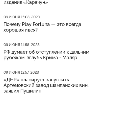
издания «Карачун»
Дата публикации
09 ИЮНЯ 15:08, 2023
Почему Play Fortuna ー это всегда
хорошая идея?
Дата публикации
09 ИЮНЯ 14:58, 2023
РФ думает об отступлении к дальним
рубежам, вглубь Крыма - Маляр
Дата публикации
09 ИЮНЯ 12:57, 2023
«ДНР» планирует запустить
Артемовский завод шампанских вин,
заявил Пушилин