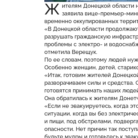
Ж
ителям Донецкой области н
заявила вице-премьер-мин
временно оккупированных терри
«В Донецкой области продолжают
разрушать гражданскую инфрастр
проблемы с электро- и водоснаб
отметила Верещук.
По ее словам, поэтому людей нуж
Особенно женщин, детей, старико
«Итак, готовим жителей Донецкой
разворачиваем силы и средства. 
готовятся принимать наших людей
Она обратилась к жителям Донет
«Если не эвакуируетесь, когда эт
ситуации, когда вы без электричес
и пищи, под обстрелами, подверг
опасности. Нет причин так поступ
будьте мудры и готовьтесь к эвак