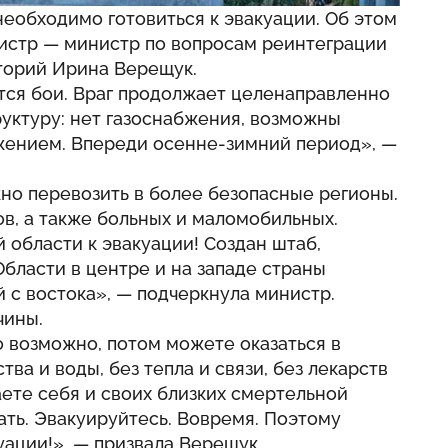
еобходимо готовиться к эвакуации. Об этом
истр — министр по вопросам реинтеграции
торий Ирина Верещук.
ся бои. Враг продолжает целенаправленно
уктуру: нет газоснабжения, возможны
жением. Впереди осенне-зимний период», —
но перевозить в более безопасные регионы.
в, а также больных и маломобильных.
 области к эвакуации! Создан штаб,
Области в центре и на западе страны
 с востока», — подчеркнула министр.
чины.
о возможно, потом можете оказаться в
тва и воды, без тепла и связи, без лекарств
аете себя и своих близких смертельной
ать. Эвакуируйтесь. Вовремя. Поэтому
уации!», — призвала Верещук.