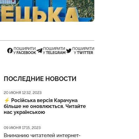
ПОШИРИТИ
ПОШИРИТИ
ПОШИРИТИ
У
FACEBOOK
У
TELEGRAM
У
TWITTER
ПОСЛЕДНИЕ НОВОСТИ
Дата публикации
20 ИЮНЯ 12:32, 2023
⚡️
Російська версія Карачуна
більше не оновлюється. Читайте
нас українською
Дата публикации
09 ИЮНЯ 17:15, 2023
Вниманию читателей интернет-