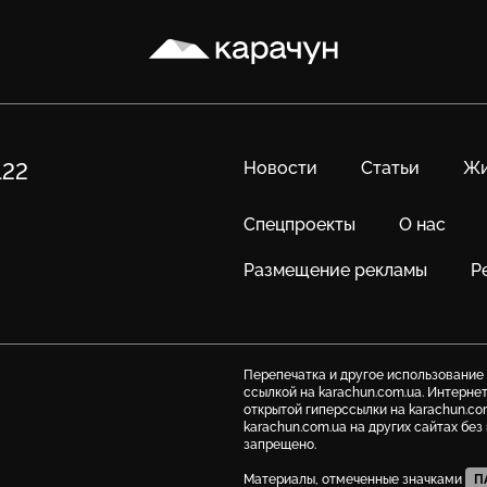
Карачун
Новости
Статьи
Жи
122
Спецпроекты
О нас
Размещение рекламы
Р
Перепечатка и другое использование
ссылкой на karachun.com.ua. Интерне
открытой гиперссылки на karachun.co
karachun.com.ua на других сайтах бе
запрещено.
Материалы, отмеченные значками
П