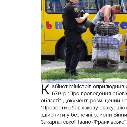
К
абінет Міністрів оприлюднив
679-р "Про проведення обов’я
області". Документ, розміщений на
"Провести обов’язкову евакуацію 
здійснити у безпечні райони Вінни
Закарпатської, Івано-Франківської,