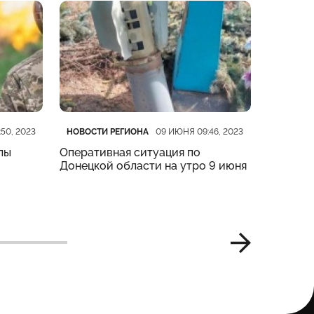
Категория
Дата публикации
Категор
Дата пу
НОВОСТИ РЕГИОНА
НОВОСТИ
50, 2023
09 ИЮНЯ 09:46, 2023
лы
Оперативная ситуация по
14 екссп
Донецкой области на утро 9 июня
Лимані 