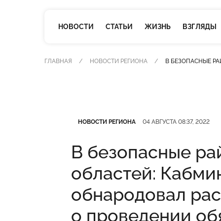
НОВОСТИ
СТАТЬИ
ЖИЗНЬ
ВЗГЛЯДЫ
ГЛАВНАЯ
НОВОСТИ РЕГИОНА
В БЕЗОПАСНЫЕ Р
Категория
Дата публикации
НОВОСТИ РЕГИОНА
04 АВГУСТА 08:37, 2022
В безопасные ра
областей: Кабми
обнародовал ра
о проведении об