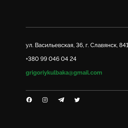
Адрес
ул. Васильевская, 36, г. Славянск, 84
Телефон
+380 99 046 04 24
Email
grigoriykulbaka@gmail.com
Посилання на Facebook
Посилання на Instagram
Посилання на Telegram
Посилання на Twitter