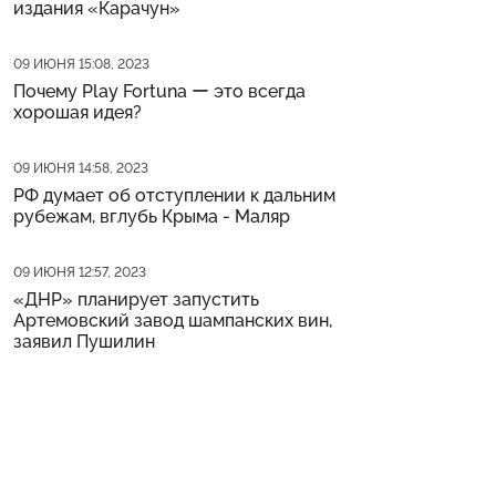
издания «Карачун»
Дата публикации
09 ИЮНЯ 15:08, 2023
Почему Play Fortuna ー это всегда
хорошая идея?
Дата публикации
09 ИЮНЯ 14:58, 2023
РФ думает об отступлении к дальним
рубежам, вглубь Крыма - Маляр
Дата публикации
09 ИЮНЯ 12:57, 2023
«ДНР» планирует запустить
Артемовский завод шампанских вин,
заявил Пушилин