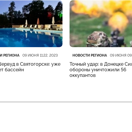
рия
убликации
Категория
Дата публикации
И РЕГИОНА
НОВОСТИ РЕГИОНА
09 ИЮНЯ 11:22, 2023
09 ИЮНЯ 09:
ервуд в Святогорске: уже
Точный удар: в Донецке Си
ет бассейн
обороны уничтожили 56
оккупантов