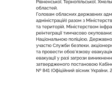
Рівненської, Тернопільської, Хмель
областей.
Головам обласних державних адмі
адміністрацій) разом з Міністерс
та територій, Міністерством інфр
реінтеграції тимчасово окупованих
Національною поліцією, Державно
участю Служби безпеки, акціонерн
та провести обов’язкову евакуац
евакуації у разі загрози виникне
затвердженого постановою Кабінет
№ 841 (Офіційний вісник України, 20