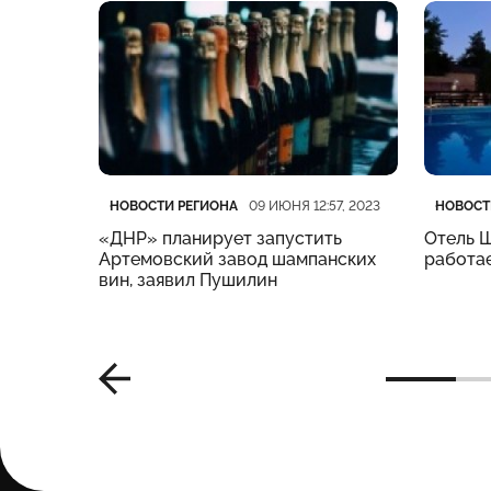
Категория
Дата публикации
Катего
Дата п
НОВОСТИ РЕГИОНА
НОВОСТ
15, 2023
09 ИЮНЯ 12:57, 2023
«ДНР» планирует запустить
Отель Ш
 7 июня
Артемовский завод шампанских
работа
вин, заявил Пушилин