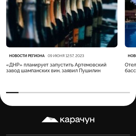
Категория
Дата публикации
Кате
Дата
НОВОСТИ РЕГИОНА
НОВ
09 ИЮНЯ 12:57, 2023
«ДНР» планирует запустить Артемовский
Отел
завод шампанских вин, заявил Пушилин
бас
Карачун