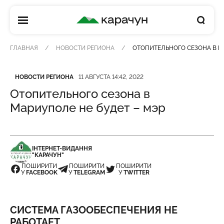
КАРАЧУН
ГЛАВНАЯ
НОВОСТИ РЕГИОНА
ОТОПИТЕЛЬНОГО СЕЗОНА В М
Категория
Дата публикации
НОВОСТИ РЕГИОНА
11 АВГУСТА 14:42, 2022
Отопительного сезона в
Мариуполе не будет – мэр
ІНТЕРНЕТ-ВИДАННЯ
"КАРАЧУН"
ПОШИРИТИ
ПОШИРИТИ
ПОШИРИТИ
У
FACEBOOK
У
TELEGRAM
У
TWITTER
CИСТЕМА ГАЗООБЕСПЕЧЕНИЯ НЕ
РАБОТАЕТ