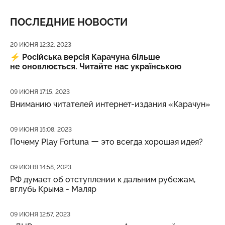
ПОСЛЕДНИЕ НОВОСТИ
Дата публикации
20 ИЮНЯ 12:32, 2023
⚡️
Російська версія Карачуна більше
не оновлюється. Читайте нас українською
Дата публикации
09 ИЮНЯ 17:15, 2023
Вниманию читателей интернет-издания «Карачун»
Дата публикации
09 ИЮНЯ 15:08, 2023
Почему Play Fortuna ー это всегда хорошая идея?
Дата публикации
09 ИЮНЯ 14:58, 2023
РФ думает об отступлении к дальним рубежам,
вглубь Крыма - Маляр
Дата публикации
09 ИЮНЯ 12:57, 2023