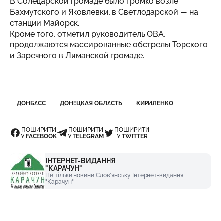
В Соледарской громаде было громко возле
Бахмутского и Яковлевки, в Светлодарской — на
станции Майорск.
Кроме того, отметил руководитель ОВА,
продолжаются массированные обстрелы Торского
и Заречного в Лиманской громаде.
ДОНБАСС
ДОНЕЦКАЯ ОБЛАСТЬ
КИРИЛЕНКО
ПОШИРИТИ
ПОШИРИТИ
ПОШИРИТИ
У
FACEBOOK
У
TELEGRAM
У
TWITTER
ІНТЕРНЕТ-ВИДАННЯ
"КАРАЧУН"
Не тільки новини Слов'янську Інтернет-видання
"Карачун"