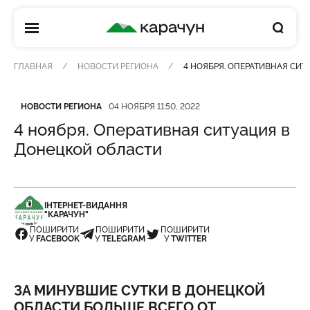
КАРАЧУН
ГЛАВНАЯ
НОВОСТИ РЕГИОНА
4 НОЯБРЯ. ОПЕРАТИВНАЯ СИ
Категория
Дата публикации
НОВОСТИ РЕГИОНА
04 НОЯБРЯ 11:50, 2022
4 ноября. Оперативная ситуация в
Донецкой области
ІНТЕРНЕТ-ВИДАННЯ
"КАРАЧУН"
ПОШИРИТИ
ПОШИРИТИ
ПОШИРИТИ
У
FACEBOOK
У
TELEGRAM
У
TWITTER
ЗА МИНУВШИЕ СУТКИ В ДОНЕЦКОЙ
ОБЛАСТИ БОЛЬШЕ ВСЕГО ОТ