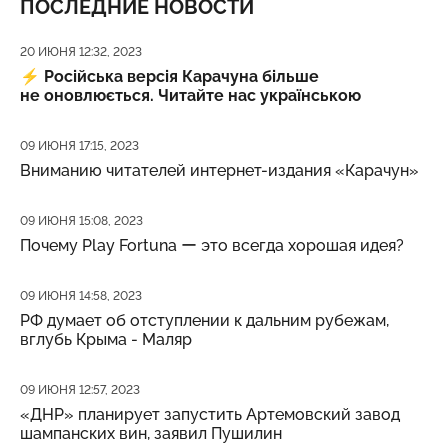
ПОСЛЕДНИЕ НОВОСТИ
Дата публикации
20 ИЮНЯ 12:32, 2023
⚡️
Російська версія Карачуна більше
не оновлюється. Читайте нас українською
Дата публикации
09 ИЮНЯ 17:15, 2023
Вниманию читателей интернет-издания «Карачун»
Дата публикации
09 ИЮНЯ 15:08, 2023
Почему Play Fortuna ー это всегда хорошая идея?
Дата публикации
09 ИЮНЯ 14:58, 2023
РФ думает об отступлении к дальним рубежам,
вглубь Крыма - Маляр
Дата публикации
09 ИЮНЯ 12:57, 2023
«ДНР» планирует запустить Артемовский завод
шампанских вин, заявил Пушилин