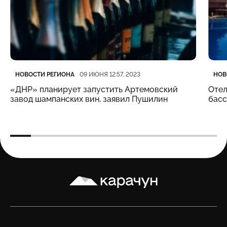
Категория
Дата публикации
Кате
Дата
НОВОСТИ РЕГИОНА
НОВ
09 ИЮНЯ 12:57, 2023
«ДНР» планирует запустить Артемовский
Отел
завод шампанских вин, заявил Пушилин
бас
Карачун