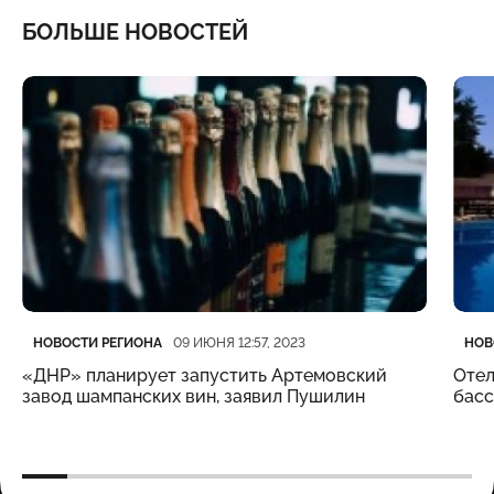
БОЛЬШЕ НОВОСТЕЙ
Категория
Дата публикации
Кате
Дата
НОВОСТИ РЕГИОНА
НОВ
09 ИЮНЯ 12:57, 2023
«ДНР» планирует запустить Артемовский
Отел
завод шампанских вин, заявил Пушилин
бас