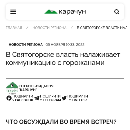
КАРАЧУН
ГЛАВНАЯ
НОВОСТИ РЕГИОНА
В СВЯТОГОРСКЕ ВЛАСТЬ НА
Категория
Дата публикации
НОВОСТИ РЕГИОНА
05 НОЯБРЯ 10:33, 2022
В Святогорске власть налаживает
коммуникацию с горожанами
ІНТЕРНЕТ-ВИДАННЯ
"КАРАЧУН"
ПОШИРИТИ
ПОШИРИТИ
ПОШИРИТИ
У
FACEBOOK
У
TELEGRAM
У
TWITTER
ЧТО ОБСУЖДАЛИ ВО ВРЕМЯ ВСТРЕЧ?