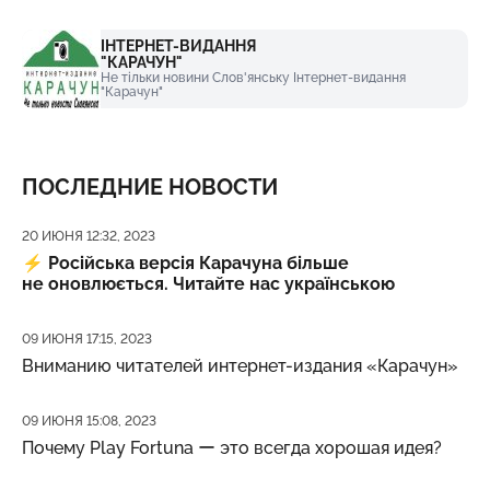
ІНТЕРНЕТ-ВИДАННЯ
"КАРАЧУН"
Не тільки новини Слов'янську Інтернет-видання
"Карачун"
ПОСЛЕДНИЕ НОВОСТИ
Дата публикации
20 ИЮНЯ 12:32, 2023
⚡️
Російська версія Карачуна більше
не оновлюється. Читайте нас українською
Дата публикации
09 ИЮНЯ 17:15, 2023
Вниманию читателей интернет-издания «Карачун»
Дата публикации
09 ИЮНЯ 15:08, 2023
Почему Play Fortuna ー это всегда хорошая идея?