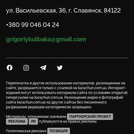
Адрес
ул. Васильевская, 36, г. Славянск, 84122
Телефон
+380 99 046 04 24
Email
grigoriykulbaka@gmail.com
Посилання на Facebook
Посилання на Instagram
Посилання на Telegram
Посилання на Twitter
Перепечатка и другое использование материалов, размещенных на
сайте, разрешается только с ссылкой на karachun.com.ua. Интернет-
издания могут использовать материалы сайта по условиям открытой
гиперссылки на karachun.com.ua. Размещение видео и фотографий
сайта karachun.com.ua на других сайтах без письменного
разрешения редакции категорически запрещено.
Материалы, отмеченные значками
ПАРТНЕРСКИЙ ПРОЕКТ
РЕКЛАМА
PR
публикуются на правах рекламы.
Политическая реклама
ПОЗИЦИЯ