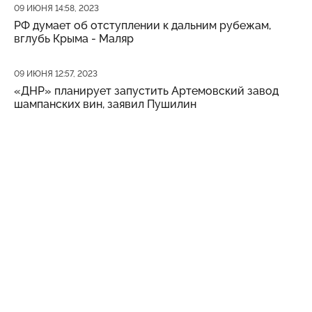
Дата публикации
09 ИЮНЯ 14:58, 2023
РФ думает об отступлении к дальним рубежам,
вглубь Крыма - Маляр
Дата публикации
09 ИЮНЯ 12:57, 2023
«ДНР» планирует запустить Артемовский завод
шампанских вин, заявил Пушилин