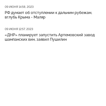
Дата публикации
09 ИЮНЯ 14:58, 2023
РФ думает об отступлении к дальним рубежам,
вглубь Крыма - Маляр
Дата публикации
09 ИЮНЯ 12:57, 2023
«ДНР» планирует запустить Артемовский завод
шампанских вин, заявил Пушилин