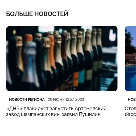
БОЛЬШЕ НОВОСТЕЙ
Категория
Дата публикации
Кате
Дата
НОВОСТИ РЕГИОНА
НОВ
09 ИЮНЯ 12:57, 2023
«ДНР» планирует запустить Артемовский
Отел
завод шампанских вин, заявил Пушилин
бас