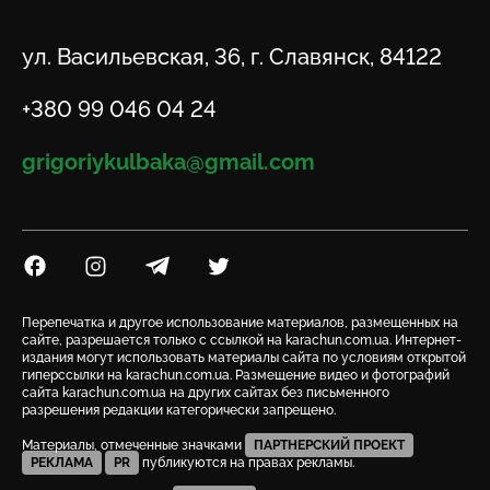
Адрес
ул. Васильевская, 36, г. Славянск, 84122
Телефон
+380 99 046 04 24
Email
grigoriykulbaka@gmail.com
Посилання на Facebook
Посилання на Instagram
Посилання на Telegram
Посилання на Twitter
Перепечатка и другое использование материалов, размещенных на
сайте, разрешается только с ссылкой на karachun.com.ua. Интернет-
издания могут использовать материалы сайта по условиям открытой
гиперссылки на karachun.com.ua. Размещение видео и фотографий
сайта karachun.com.ua на других сайтах без письменного
разрешения редакции категорически запрещено.
Материалы, отмеченные значками
ПАРТНЕРСКИЙ ПРОЕКТ
РЕКЛАМА
PR
публикуются на правах рекламы.