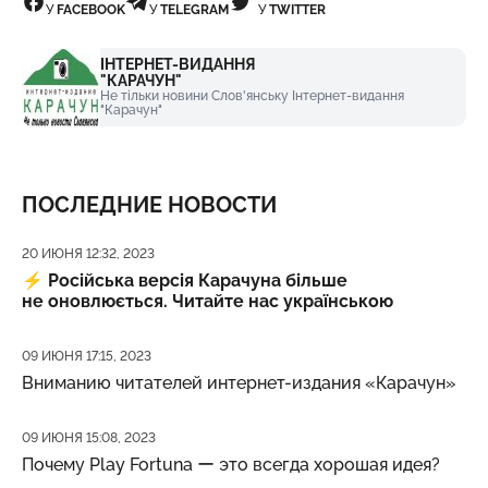
У
FACEBOOK
У
TELEGRAM
У
TWITTER
ІНТЕРНЕТ-ВИДАННЯ
"КАРАЧУН"
Не тільки новини Слов'янську Інтернет-видання
"Карачун"
ПОСЛЕДНИЕ НОВОСТИ
Дата публикации
20 ИЮНЯ 12:32, 2023
⚡️
Російська версія Карачуна більше
не оновлюється. Читайте нас українською
Дата публикации
09 ИЮНЯ 17:15, 2023
Вниманию читателей интернет-издания «Карачун»
Дата публикации
09 ИЮНЯ 15:08, 2023
Почему Play Fortuna ー это всегда хорошая идея?