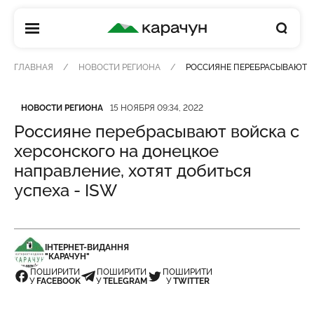
КАРАЧУН
ГЛАВНАЯ
НОВОСТИ РЕГИОНА
РОССИЯНЕ ПЕРЕБРАСЫВАЮТ В
Категория
Дата публикации
НОВОСТИ РЕГИОНА
15 НОЯБРЯ 09:34, 2022
Россияне перебрасывают войска с
херсонского на донецкое
направление, хотят добиться
успеха - ISW
ІНТЕРНЕТ-ВИДАННЯ
"КАРАЧУН"
ПОШИРИТИ
ПОШИРИТИ
ПОШИРИТИ
У
FACEBOOK
У
TELEGRAM
У
TWITTER