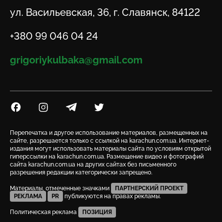
Адрес
ул. Васильевская, 36, г. Славянск, 84122
Телефон
+380 99 046 04 24
Email
grigoriykulbaka@gmail.com
Посилання на Facebook
Посилання на Instagram
Посилання на Telegram
Посилання на Twitter
Перепечатка и другое использование материалов, размещенных на
сайте, разрешается только с ссылкой на karachun.com.ua. Интернет-
издания могут использовать материалы сайта по условиям открытой
гиперссылки на karachun.com.ua. Размещение видео и фотографий
сайта karachun.com.ua на других сайтах без письменного
разрешения редакции категорически запрещено.
Материалы, отмеченные значками
ПАРТНЕРСКИЙ ПРОЕКТ
РЕКЛАМА
PR
публикуются на правах рекламы.
Политическая реклама
ПОЗИЦИЯ