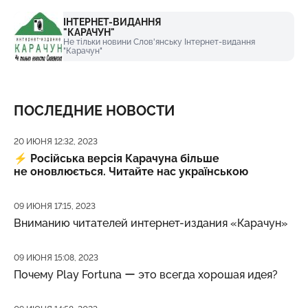
ІНТЕРНЕТ-ВИДАННЯ
"КАРАЧУН"
Не тільки новини Слов'янську Інтернет-видання
"Карачун"
ПОСЛЕДНИЕ НОВОСТИ
Дата публикации
20 ИЮНЯ 12:32, 2023
⚡️
Російська версія Карачуна більше
не оновлюється. Читайте нас українською
Дата публикации
09 ИЮНЯ 17:15, 2023
Вниманию читателей интернет-издания «Карачун»
Дата публикации
09 ИЮНЯ 15:08, 2023
Почему Play Fortuna ー это всегда хорошая идея?
Дата публикации