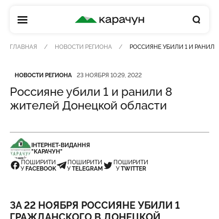
КАРАЧУН
ГЛАВНАЯ
НОВОСТИ РЕГИОНА
РОССИЯНЕ УБИЛИ 1 И РАНИЛ
Категория
Дата публикации
НОВОСТИ РЕГИОНА
23 НОЯБРЯ 10:29, 2022
Россияне убили 1 и ранили 8
жителей Донецкой области
ІНТЕРНЕТ-ВИДАННЯ
"КАРАЧУН"
ПОШИРИТИ
ПОШИРИТИ
ПОШИРИТИ
У
FACEBOOK
У
TELEGRAM
У
TWITTER
ЗА 22 НОЯБРЯ РОССИЯНЕ УБИЛИ 1
ГРАЖДАНСКОГО В ДОНЕЦКОЙ