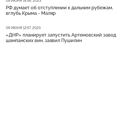
09 ИЮНЯ 14:58, 2023
РФ думает об отступлении к дальним рубежам,
вглубь Крыма - Маляр
Дата публикации
09 ИЮНЯ 12:57, 2023
«ДНР» планирует запустить Артемовский завод
шампанских вин, заявил Пушилин