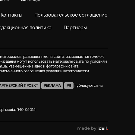
Контакты
Пользовательское соглашение
едакционная политика
Партнеры
 материалов, размещенных на сайте, разрешается только с
т-издания могут использовать материалы сайта по условиям
m.ua. Размещение видео и фотографий сайта
з письменного разрешения редакции категорически
АРТНЕРСКИЙ ПРОЕКТ
РЕКЛАМА
PR
публикуются на
фері медіа: R40-05015
сделано в ideil.