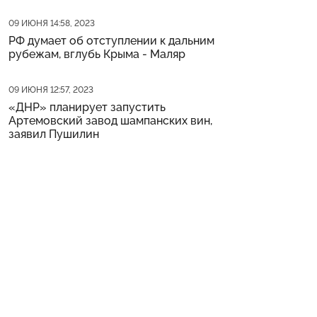
Дата публикации
09 ИЮНЯ 14:58, 2023
РФ думает об отступлении к дальним
рубежам, вглубь Крыма - Маляр
Дата публикации
09 ИЮНЯ 12:57, 2023
«ДНР» планирует запустить
Артемовский завод шампанских вин,
заявил Пушилин