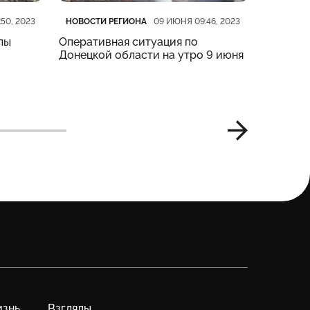
Категория
Дата публикации
Категор
Дата пу
НОВОСТИ РЕГИОНА
НОВОСТИ
50, 2023
09 ИЮНЯ 09:46, 2023
лы
Оперативная ситуация по
14 екссп
Донецкой области на утро 9 июня
Лимані 
знь
Взгляды