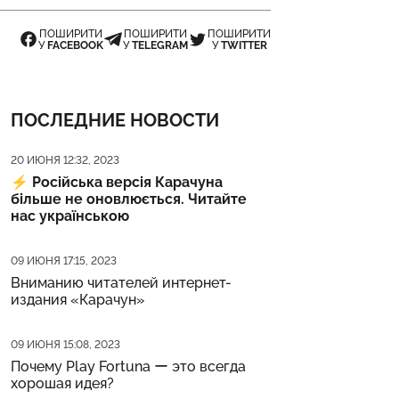
ПОШИРИТИ
ПОШИРИТИ
ПОШИРИТИ
У
FACEBOOK
У
TELEGRAM
У
TWITTER
ПОСЛЕДНИЕ НОВОСТИ
Дата публикации
20 ИЮНЯ 12:32, 2023
⚡️
Російська версія Карачуна
більше не оновлюється. Читайте
нас українською
Дата публикации
09 ИЮНЯ 17:15, 2023
Вниманию читателей интернет-
издания «Карачун»
Дата публикации
09 ИЮНЯ 15:08, 2023
Почему Play Fortuna ー это всегда
хорошая идея?