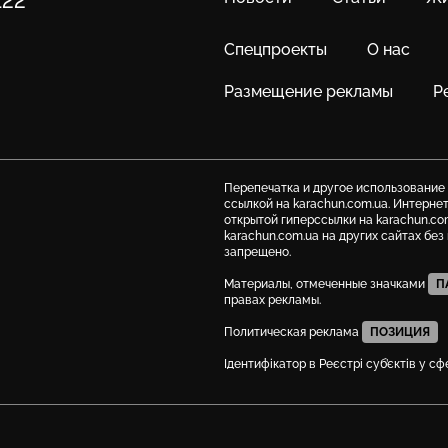
122
Спецпроекты
О нас
Размещение рекламы
Р
Перепечатка и другое использование
ссылкой на karachun.com.ua. Интерне
открытой гиперссылки на karachun.co
karachun.com.ua на других сайтах бе
запрещено.
Материалы, отмеченные значками
П
правах рекламы.
Политическая реклама
ПОЗИЦИЯ
Ідентифікатор в Реєстрі суб’єктів у с