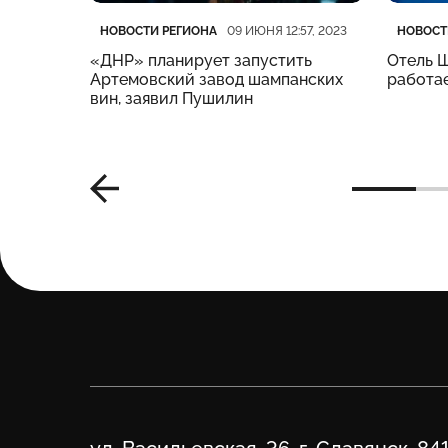
Категория
Дата публикации
Катего
Дата п
НОВОСТИ РЕГИОНА
НОВОСТ
15, 2023
09 ИЮНЯ 12:57, 2023
«ДНР» планирует запустить
Отель Ш
 7 июня
Артемовский завод шампанских
работа
вин, заявил Пушилин