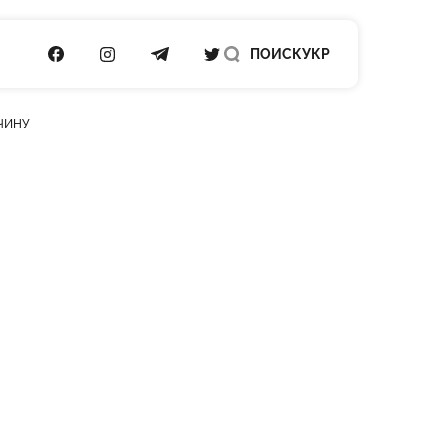
ПОСИЛАННЯ НА FACEBOOK
ПОСИЛАННЯ НА INSTAGRAM
ПОСИЛАННЯ НА TELEGRAM
ПОСИЛАННЯ НА TWITTER
ПОИСК
УКР
ЧИНУ