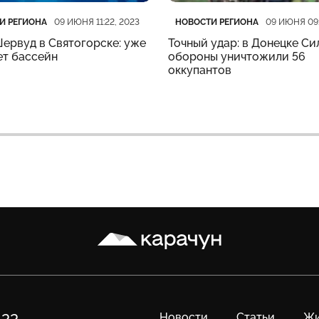
рия
убликации
Категория
Дата публикации
И РЕГИОНА
НОВОСТИ РЕГИОНА
09 ИЮНЯ 11:22, 2023
09 ИЮНЯ 09:
ервуд в Святогорске: уже
Точный удар: в Донецке Си
ет бассейн
обороны уничтожили 56
оккупантов
Карачун
Новости
Статьи
Жи