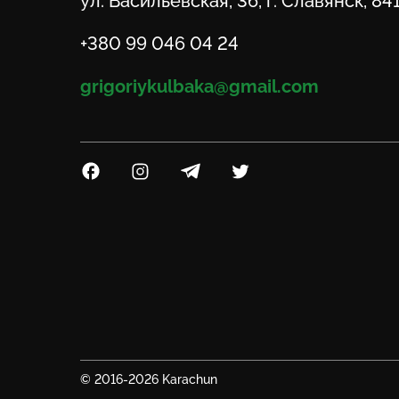
Адрес
ул. Васильевская, 36, г. Славянск, 84
Телефон
+380 99 046 04 24
Email
grigoriykulbaka@gmail.com
Посилання на Facebook
Посилання на Instagram
Посилання на Telegram
Посилання на Twitter
© 2016-2026 Karachun