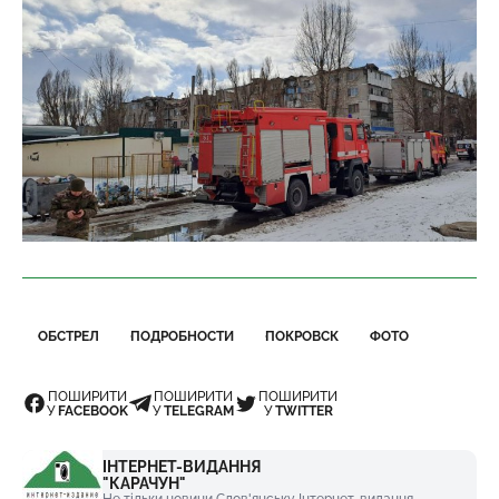
ОБСТРЕЛ
ПОДРОБНОСТИ
ПОКРОВСК
ФОТО
ПОШИРИТИ
ПОШИРИТИ
ПОШИРИТИ
У
FACEBOOK
У
TELEGRAM
У
TWITTER
ІНТЕРНЕТ-ВИДАННЯ
"КАРАЧУН"
Не тільки новини Слов'янську Інтернет-видання