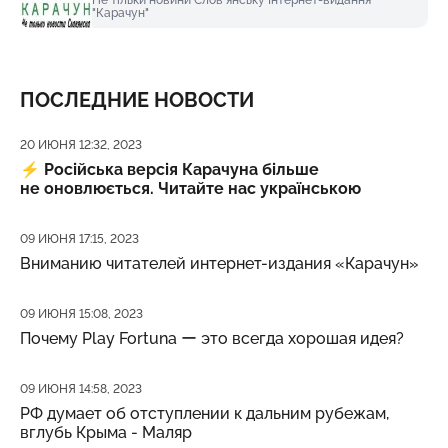
"Карачун"
ПОСЛЕДНИЕ НОВОСТИ
Дата публикации
20 ИЮНЯ 12:32, 2023
⚡️
Російська версія Карачуна більше
не оновлюється. Читайте нас українською
Дата публикации
09 ИЮНЯ 17:15, 2023
Вниманию читателей интернет-издания «Карачун»
Дата публикации
09 ИЮНЯ 15:08, 2023
Почему Play Fortuna ー это всегда хорошая идея?
Дата публикации
09 ИЮНЯ 14:58, 2023
РФ думает об отступлении к дальним рубежам,
вглубь Крыма - Маляр