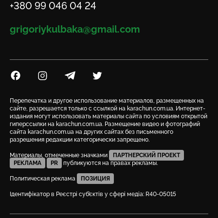
Телефон
+380 99 046 04 24
Email
grigoriykulbaka@gmail.com
Посилання на Facebook
Посилання на Instagram
Посилання на Telegram
Посилання на Twitter
Перепечатка и другое использование материалов, размещенных на
сайте, разрешается только с ссылкой на karachun.com.ua. Интернет-
издания могут использовать материалы сайта по условиям открытой
гиперссылки на karachun.com.ua. Размещение видео и фотографий
сайта karachun.com.ua на других сайтах без письменного
разрешения редакции категорически запрещено.
Материалы, отмеченные значками
ПАРТНЕРСКИЙ ПРОЕКТ
РЕКЛАМА
PR
публикуются на правах рекламы.
Политическая реклама
ПОЗИЦИЯ
Ідентифікатор в Реєстрі суб’єктів у сфері медіа: R40-05015