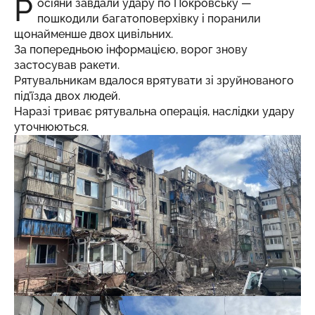
Р
осіяни завдали удару по Покровську —
пошкодили багатоповерхівку і поранили
щонайменше двох цивільних.
За попередньою інформацією, ворог знову
застосував ракети.
Рятувальникам вдалося врятувати зі зруйнованого
під'їзда двох людей.
Наразі триває рятувальна операція, наслідки удару
уточнюються.