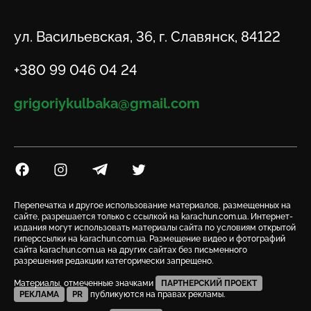
Адрес
ул. Васильевская, 36, г. Славянск, 84122
Телефон
+380 99 046 04 24
Email
grigoriykulbaka@gmail.com
Посилання на Facebook
Посилання на Instagram
Посилання на Telegram
Посилання на Twitter
Перепечатка и другое использование материалов, размещенных на
сайте, разрешается только с ссылкой на karachun.com.ua. Интернет-
издания могут использовать материалы сайта по условиям открытой
гиперссылки на karachun.com.ua. Размещение видео и фотографий
сайта karachun.com.ua на других сайтах без письменного
разрешения редакции категорически запрещено.
Материалы, отмеченные значками
ПАРТНЕРСКИЙ ПРОЕКТ
РЕКЛАМА
PR
публикуются на правах рекламы.