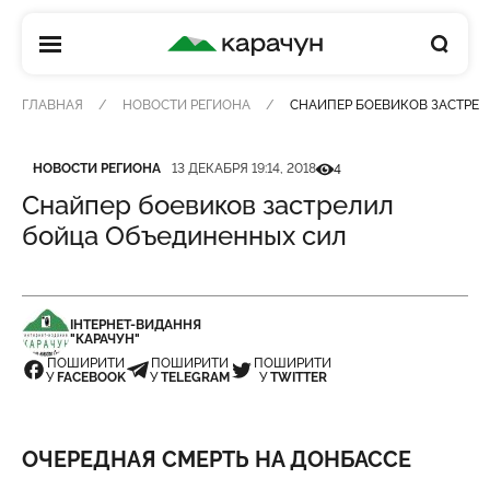
КАРАЧУН
ГЛАВНАЯ
НОВОСТИ РЕГИОНА
СНАЙПЕР БОЕВИКОВ ЗАСТРЕ
Категория
Дата публикации
Кількість переглядів
НОВОСТИ РЕГИОНА
13 ДЕКАБРЯ 19:14, 2018
4
Снайпер боевиков застрелил
бойца Объединенных сил
ІНТЕРНЕТ-ВИДАННЯ
"КАРАЧУН"
ПОШИРИТИ
ПОШИРИТИ
ПОШИРИТИ
У
FACEBOOK
У
TELEGRAM
У
TWITTER
ОЧЕРЕДНАЯ СМЕРТЬ НА ДОНБАССЕ