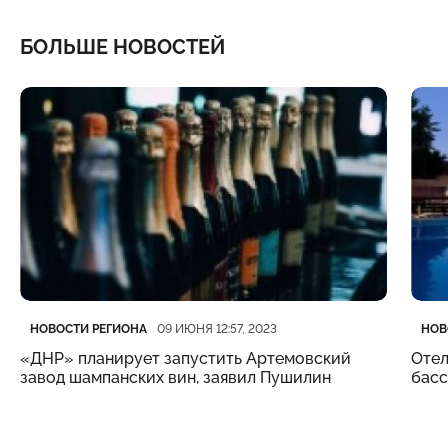
БОЛЬШЕ НОВОСТЕЙ
Категория
Дата публикации
Кате
Дата
НОВОСТИ РЕГИОНА
НОВ
09 ИЮНЯ 12:57, 2023
«ДНР» планирует запустить Артемовский
Отел
завод шампанских вин, заявил Пушилин
бас