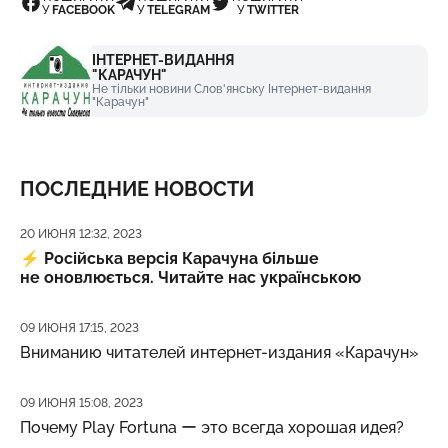
У
FACEBOOK
У
TELEGRAM
У
TWITTER
ІНТЕРНЕТ-ВИДАННЯ
"КАРАЧУН"
Не тільки новини Слов'янську Інтернет-видання
"Карачун"
ПОСЛЕДНИЕ НОВОСТИ
Дата публикации
20 ИЮНЯ 12:32, 2023
⚡️
Російська версія Карачуна більше
не оновлюється. Читайте нас українською
Дата публикации
09 ИЮНЯ 17:15, 2023
Вниманию читателей интернет-издания «Карачун»
Дата публикации
09 ИЮНЯ 15:08, 2023
Почему Play Fortuna ー это всегда хорошая идея?