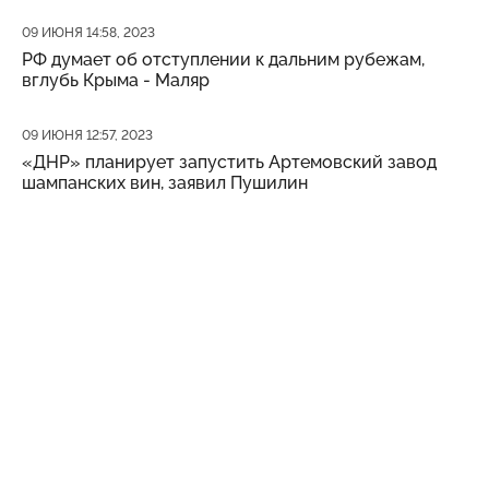
Дата публикации
09 ИЮНЯ 14:58, 2023
РФ думает об отступлении к дальним рубежам,
вглубь Крыма - Маляр
Дата публикации
09 ИЮНЯ 12:57, 2023
«ДНР» планирует запустить Артемовский завод
шампанских вин, заявил Пушилин