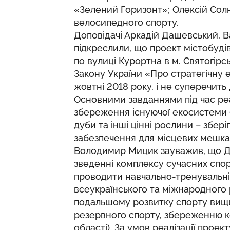
«Зелений Горизонт»; Олексій Сол
велосипедного спорту.
Доповідачі Аркадій Дашевський, 
підкреслили, що проект містобуді
по вулиці Курортна в м. Святогірс
Закону України «Про стратегічну е
жовтні 2018 року, і не суперечит
Основними завданнями під час ре
збереження існуючої екосистеми (
дуби та інші цінні рослини – збері
забезпечення для місцевих мешкан
Володимир Мицик зауважив, що Д
зведенні комплексу сучасних спор
проводити навчально-тренувальні
всеукраїнського та міжнародного р
подальшому розвитку спорту вищих
резервного спорту, збереженню к
області). За умов реалізації прое