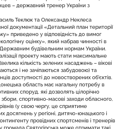
нцев – державний тренер України з
Василь Теклюк та Олександр Неклеса
вної документації «Детальний план території
ьку» приведено у відповідність до вимог
кологічну оцінку», який набрав чинності в
ь Державним будівельним нормам України.
алізації проекту мають стати максимальне
велика кількість зелених насаджень – вікові
гаються і не зачіпаються забудовою) та
ців доступності до новостворених об’єктів.
онецька область має нагальну потребу в
тивних споруд, які дозволять цілорічно
 збори, спортивно-масові заходи обласного,
івнів (у свою чергу, це сприятиме
 досягнень у регіоні, дитячо-юнацького і
онтингенту провідних спортсменів і тренерів
кту громада Святогірська може отримати такі