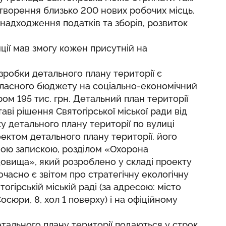
створення близько 200 нових робочих місць,
надходження податків та зборів, розвиток
ії мав змогу кожен присутній на
зробки детального плану території є
 обласного бюджету на соціально-економічний
ом 195 тис. грн. Детальний план території
ві рішення Святогірської міської ради від
у детального плану території по вулиці
оектом детального плану території, його
ою запискою, розділом «Охорона
вища», який розроблено у складі проекту
очасно є звітом про стратегічну екологічну
огірській міській раді (за адресою: місто
сюри, 8, хол 1 поверху) і на офіційному
етального плану території подаються у строк