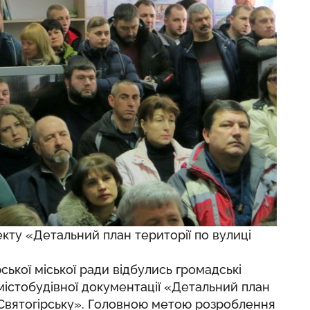
кту «Детальний план території по вулиці
»
рської міської ради відбулись громадські
містобудівної документації «Детальний план
. Святогірську». Головною метою розроблення