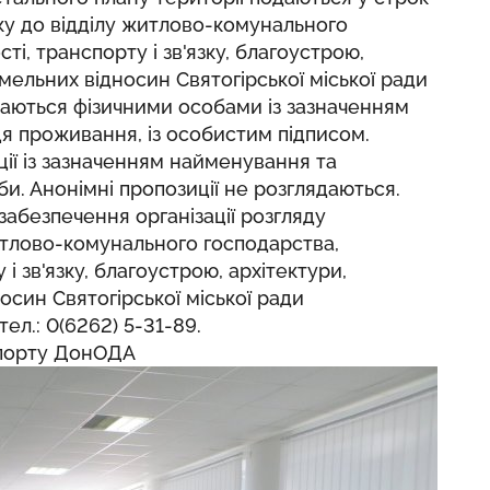
оку до відділу житлово-комунального
ті, транспорту і зв'язку, благоустрою,
мельних відносин Святогірської міської ради
одаються фізичними особами із зазначенням
сця проживання, із особистим підписом.
ії із зазначенням найменування та
. Анонімні пропозиції не розглядаються.
забезпечення організації розгляду
итлово-комунального господарства,
і зв'язку, благоустрою, архітектури,
осин Святогірської міської ради
л.: 0(6262) 5-31-89.
 спорту ДонОДА