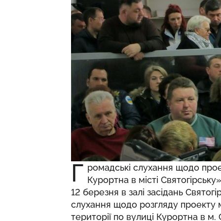
Г
ромадські слухання щодо прое
Курортна в місті Святогірську
12 березня в залі засідань Святогі
слухання щодо розгляду проекту 
території по вулиці Курортна в м