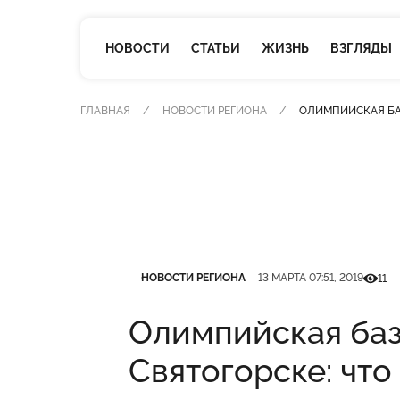
НОВОСТИ
СТАТЬИ
ЖИЗНЬ
ВЗГЛЯДЫ
ГЛАВНАЯ
НОВОСТИ РЕГИОНА
ОЛИМПИЙСКАЯ БАЗ
Категория
Дата публикации
Кількіс
НОВОСТИ РЕГИОНА
13 МАРТА 07:51, 2019
11
Олимпийская баз
Святогорске: что