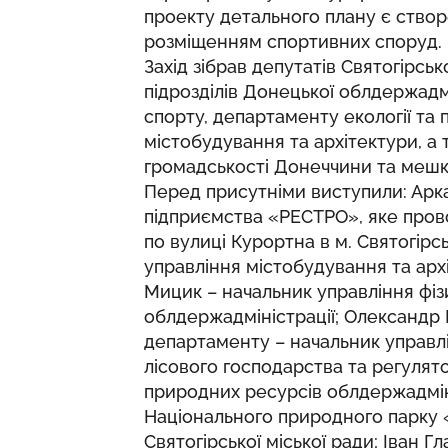
проекту детального плану є створ
розміщенням спортивних споруд.
Захід зібрав депутатів Святогірськ
підрозділів Донецької облдержадмі
спорту, департаменту екології та 
містобудування та архітектури, а
громадськості Донеччини та мешка
Перед присутніми виступили: Арк
підприємства «РЕСТРО», яке пров
по вулиці Курортна в м. Святогірсь
управління містобудування та арх
Мицик – начальник управління фіз
облдержадміністрації; Олександр
департаменту – начальник управл
лісового господарства та регулято
природних ресурсів облдержадміні
Національного природного парку «
Святогірської міської ради; Іван Г