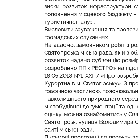
зиски: розвиток інфраструктури, 
поповнення місцевого бюджету – 
туристичної галузі.
Висловити зауваження та пропозиц
громадських слуханнях.
Нагадаємо, замовником робіт з ро
Святогiрська міська рада, якій з
розвиток надано субвенцію розмір
розроблено ПП «РЕСТРО» на підста
18.05.2018 №1-ХХІ-7 «Про розробк
Курортна в м. Святогірську». 3 пр
графічною частиною, пояснювальн
навколишнього природного середо
містобудівної документації та одн
оцінку, можна ознайомитись у Свят
Святогірськ, вулиця Володимира Со
сайті
міської ради.
Письмові пропозиції до проекту д