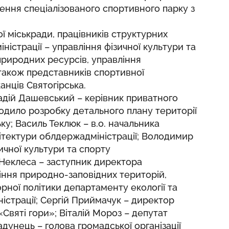
ення спеціалізованого спортивного парку з
ої міськради, працівників структурних
ністрації – управління фізичної культури та
природних ресурсів, управління
 також представників спортивної
нців Святогірська.
адій Дашевський – керівник приватного
одило розробку детального плану території
ку; Василь Теклюк – в.о. начальника
ітектури облдержадміністрації; Володимир
ичної культури та спорту
 Неклеса – заступник директора
іння природно-заповідних територій,
рної політики департаменту екології та
страції; Сергій Приймачук – директор
Святі гори»; Віталій Мороз – депутат
ладунець – голова громадської організації