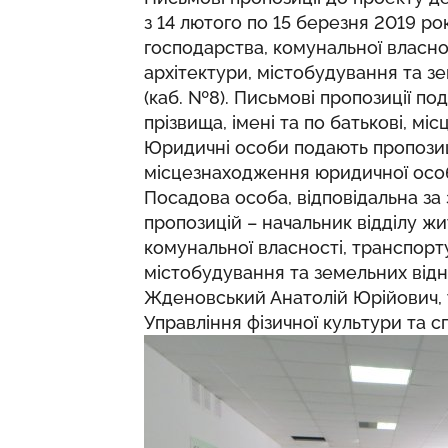
з 14 лютого по 15 березня 2019 р
господарства, комунальної власнос
архітектури, містобудування та зе
(каб. №8). Письмові пропозиції п
прізвища, імені та по батькові, мі
Юридичні особи подають пропозиц
місцезнаходження юридичної особи
Посадова особа, відповідальна за 
пропозицій – начальник відділу ж
комунальної власності, транспорту 
містобудування та земельних відн
Жденовський Анатолій Юрійович, те
Управління фізичної культури та