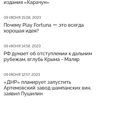
издания «Карачун»
Дата публикации
09 ИЮНЯ 15:08, 2023
Почему Play Fortuna ー это всегда
хорошая идея?
Дата публикации
09 ИЮНЯ 14:58, 2023
РФ думает об отступлении к дальним
рубежам, вглубь Крыма - Маляр
Дата публикации
09 ИЮНЯ 12:57, 2023
«ДНР» планирует запустить
Артемовский завод шампанских вин,
заявил Пушилин