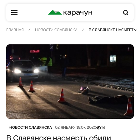
КАРАЧУН
ГЛАВНАЯ
НОВОСТИ СЛАВЯНСКА
В СЛАВЯНСКЕ НАСМЕРТЬ СБ
Категория
Дата публикации
Кількість переглядів
НОВОСТИ СЛАВЯНСКА
02 ЯНВАРЯ 18:07, 2020
14
В Славянске насмерть сбили