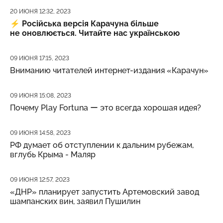
Дата публикации
20 ИЮНЯ 12:32, 2023
⚡️
Російська версія Карачуна більше
не оновлюється. Читайте нас українською
Дата публикации
09 ИЮНЯ 17:15, 2023
Вниманию читателей интернет-издания «Карачун»
Дата публикации
09 ИЮНЯ 15:08, 2023
Почему Play Fortuna ー это всегда хорошая идея?
Дата публикации
09 ИЮНЯ 14:58, 2023
РФ думает об отступлении к дальним рубежам,
вглубь Крыма - Маляр
Дата публикации
09 ИЮНЯ 12:57, 2023
«ДНР» планирует запустить Артемовский завод
шампанских вин, заявил Пушилин