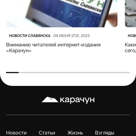
Категория
Дата публикации
Кате
Дата
НОВОСТИ СЛАВЯНСКА
НОВ
09 ИЮНЯ 17:15, 2023
Вниманию читателей интернет-издания
Каки
«Карачун»
сего
Карачун
Новости
Статьи
Жизнь
Взгляды