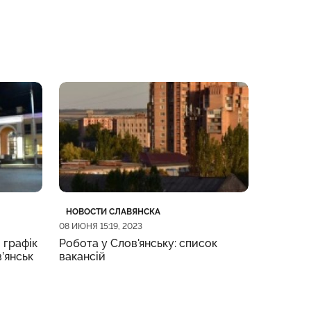
Категория
Дата публикации
Категор
Дата пу
НОВОСТИ СЛАВЯНСКА
НОВОСТИ
08 ИЮНЯ 15:19, 2023
08 ИЮНЯ 09
 графік
Робота у Слов'янську: список
Жительк
в’янськ
вакансій
підозрю
по місця