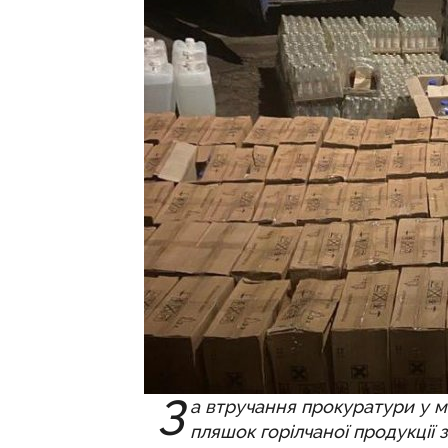
З
а втручання прокуратури у м
пляшок горілчаної продукції