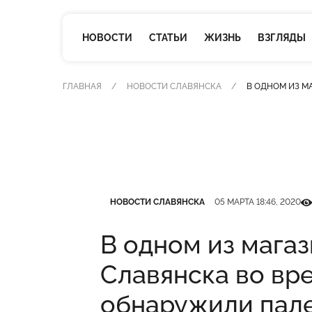
НОВОСТИ
СТАТЬИ
ЖИЗНЬ
ВЗГЛЯДЫ
ГЛАВНАЯ
НОВОСТИ СЛАВЯНСКА
В ОДНОМ ИЗ М
Категория
Дата публикации
Кі
НОВОСТИ СЛАВЯНСКА
05 МАРТА 18:46, 2020
В одном из мага
Славянска во вр
обнаружили пал