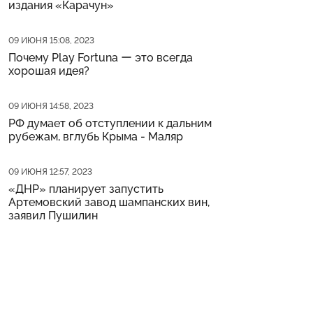
издания «Карачун»
Дата публикации
09 ИЮНЯ 15:08, 2023
Почему Play Fortuna ー это всегда
хорошая идея?
Дата публикации
09 ИЮНЯ 14:58, 2023
РФ думает об отступлении к дальним
рубежам, вглубь Крыма - Маляр
Дата публикации
09 ИЮНЯ 12:57, 2023
«ДНР» планирует запустить
Артемовский завод шампанских вин,
заявил Пушилин