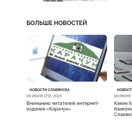
БОЛЬШЕ НОВОСТЕЙ
Категория
Дата публикации
Катего
Дата п
НОВОСТИ СЛАВЯНСКА
НОВОСТ
09 ИЮНЯ 17:15, 2023
09 ИЮНЯ 1
Вниманию читателей интернет-
Какие б
издания «Карачун»
банкома
Славян