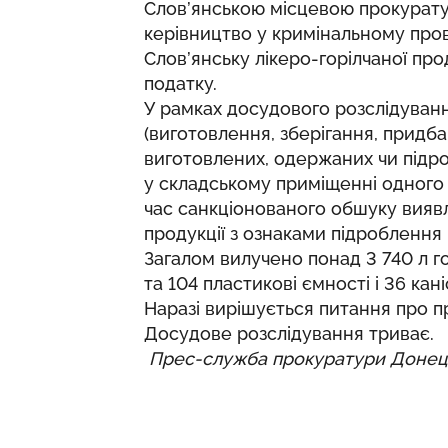
Слов’янською місцевою прокурат
керівництво у кримінальному прова
Слов’янську лікеро-горілчаної пр
податку.
У рамках досудового розслідуванн
(виготовлення, зберігання, придб
виготовлених, одержаних чи підро
у складському приміщенні одного з
час санкціонованого обшуку виявл
продукції з ознаками підроблення
Загалом вилучено понад 3 740 л го
та 104 пластикові ємності і 36 кан
Наразі вирішується питання про п
Досудове розслідування триває.
Прес-служба прокуратури Донець