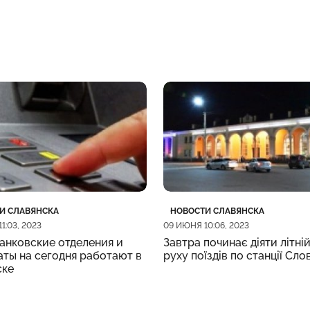
рия
убликации
Категория
Дата публикации
И СЛАВЯНСКА
НОВОСТИ СЛАВЯНСКА
1:03, 2023
09 ИЮНЯ 10:06, 2023
анковские отделения и
Завтра починає діяти літній
ты на сегодня работают в
руху поїздів по станції Сло
ске