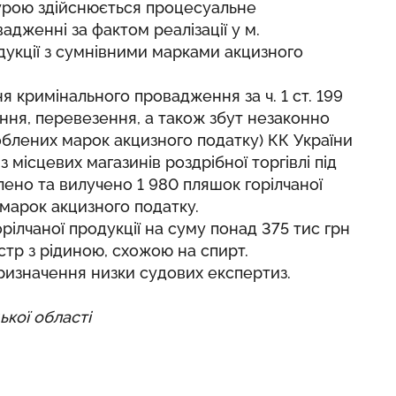
урою здійснюється процесуальне
дженні за фактом реалізації у м.
одукції з сумнівними марками акцизного
я кримінального провадження за ч. 1 ст. 199
ання, перевезення, а також збут незаконно
блених марок акцизного податку) КК України
 місцевих магазинів роздрібної торгівлі під
ено та вилучено 1 980 пляшок горілчаної
 марок акцизного податку.
рілчаної продукції на суму понад 375 тис грн
істр з рідиною, схожою на спирт.
ризначення низки судових експертиз.
кої області