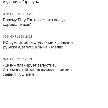
издания «Карачун»
Дата публикации
09 ИЮНЯ 15:08, 2023
Почему Play Fortuna ー это всегда
хорошая идея?
Дата публикации
09 ИЮНЯ 14:58, 2023
РФ думает об отступлении к дальним
рубежам, вглубь Крыма - Маляр
Дата публикации
09 ИЮНЯ 12:57, 2023
«ДНР» планирует запустить
Артемовский завод шампанских вин,
заявил Пушилин