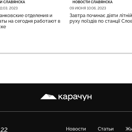
рия
убликации
Категория
Дата публикации
И СЛАВЯНСКА
НОВОСТИ СЛАВЯНСКА
1:03, 2023
09 ИЮНЯ 10:06, 2023
анковские отделения и
Завтра починає діяти літній
ты на сегодня работают в
руху поїздів по станції Сло
ске
Карачун
Новости
Статьи
Жи
122