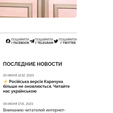
ПОШИРИТИ
ПОШИРИТИ
ПОШИРИТИ
У
FACEBOOK
У
TELEGRAM
У
TWITTER
ПОСЛЕДНИЕ НОВОСТИ
Дата публикации
20 ИЮНЯ 12:32, 2023
⚡️
Російська версія Карачуна
більше не оновлюється. Читайте
нас українською
Дата публикации
09 ИЮНЯ 17:15, 2023
Вниманию читателей интернет-