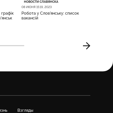
Категория
Дата публикации
Категор
Дата пу
НОВОСТИ СЛАВЯНСКА
НОВОСТИ
08 ИЮНЯ 15:19, 2023
08 ИЮНЯ 09
 графік
Робота у Слов'янську: список
Жительк
в’янськ
вакансій
підозрю
по місця
знь
Взгляды