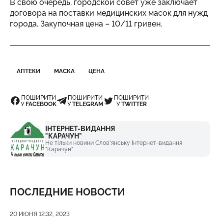
В свою очередь, городской совет уже заключает
договора на поставки медицинских масок для нужд
города. Закупочная цена – 10/11 гривен.
АПТЕКИ
МАСКА
ЦЕНА
ПОШИРИТИ
ПОШИРИТИ
ПОШИРИТИ
У
FACEBOOK
У
TELEGRAM
У
TWITTER
ІНТЕРНЕТ-ВИДАННЯ
"КАРАЧУН"
Не тільки новини Слов'янську Інтернет-видання
"Карачун"
ПОСЛЕДНИЕ НОВОСТИ
Дата публикации
20 ИЮНЯ 12:32, 2023