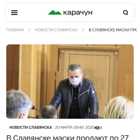
КАРАЧУН
ГЛАВНАЯ
НОВОСТИ СЛАВЯНСКА
В СЛАВЯНСКЕ МАСКИ ПРОД
Категория
Дата публикации
Кількість переглядів
НОВОСТИ СЛАВЯНСКА
20 МАРТА 09:49, 2020
3
В Славянске маски продают по 27