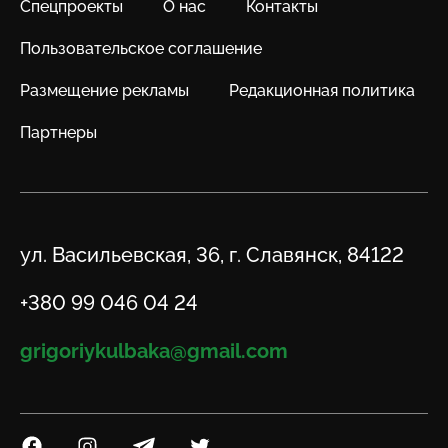
Спецпроекты
О нас
Контакты
Пользовательское соглашение
Размещение рекламы
Редакционная политика
Партнеры
Адрес
ул. Васильевская, 36, г. Славянск, 84122
Телефон
+380 99 046 04 24
Email
grigoriykulbaka@gmail.com
Посилання на Facebook
Посилання на Instagram
Посилання на Telegram
Посилання на Twitter