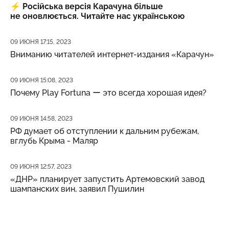
⚡️
Російська версія Карачуна більше
не оновлюється. Читайте нас українською
Дата публикации
09 ИЮНЯ 17:15, 2023
Вниманию читателей интернет-издания «Карачун»
Дата публикации
09 ИЮНЯ 15:08, 2023
Почему Play Fortuna ー это всегда хорошая идея?
Дата публикации
09 ИЮНЯ 14:58, 2023
РФ думает об отступлении к дальним рубежам,
вглубь Крыма - Маляр
Дата публикации
09 ИЮНЯ 12:57, 2023
«ДНР» планирует запустить Артемовский завод
шампанских вин, заявил Пушилин