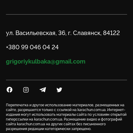
Адрес
ул. Васильевская, 36, г. Славянск, 84122
Телефон
+380 99 046 04 24
Email
grigoriykulbaka@gmail.com
Посилання на Facebook
Посилання на Instagram
Посилання на Telegram
Посилання на Twitter
Перепечатка и другое использование материалов, размещенных на
сайте, разрешается только с ссылкой на karachun.com.ua. Интернет-
издания могут использовать материалы сайта по условиям открытой
гиперссылки на karachun.com.ua. Размещение видео и фотографий
сайта karachun.com.ua на других сайтах без письменного
разрешения редакции категорически запрещено.