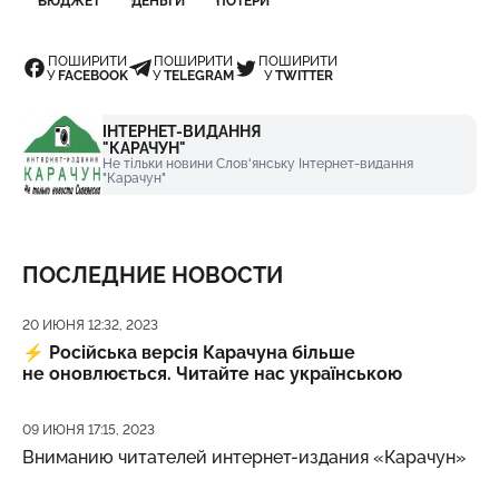
БЮДЖЕТ
ДЕНЬГИ
ПОТЕРИ
ПОШИРИТИ
ПОШИРИТИ
ПОШИРИТИ
У
FACEBOOK
У
TELEGRAM
У
TWITTER
ІНТЕРНЕТ-ВИДАННЯ
"КАРАЧУН"
Не тільки новини Слов'янську Інтернет-видання
"Карачун"
ПОСЛЕДНИЕ НОВОСТИ
Дата публикации
20 ИЮНЯ 12:32, 2023
⚡️
Російська версія Карачуна більше
не оновлюється. Читайте нас українською
Дата публикации
09 ИЮНЯ 17:15, 2023
Вниманию читателей интернет-издания «Карачун»