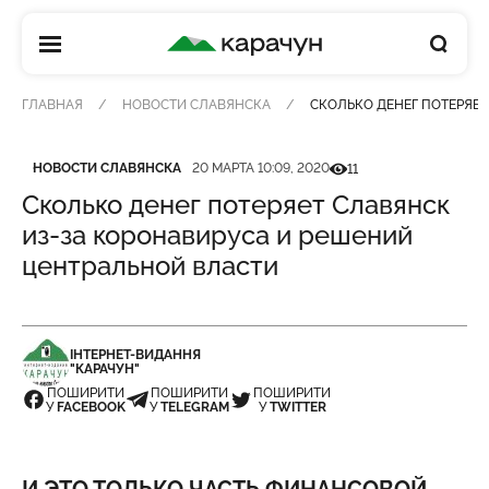
КАРАЧУН
ГЛАВНАЯ
НОВОСТИ СЛАВЯНСКА
СКОЛЬКО ДЕНЕГ ПОТЕРЯЕ
Категория
Дата публикации
Кількість переглядів
НОВОСТИ СЛАВЯНСКА
20 МАРТА 10:09, 2020
11
Сколько денег потеряет Славянск
из-за коронавируса и решений
центральной власти
ІНТЕРНЕТ-ВИДАННЯ
"КАРАЧУН"
ПОШИРИТИ
ПОШИРИТИ
ПОШИРИТИ
У
FACEBOOK
У
TELEGRAM
У
TWITTER