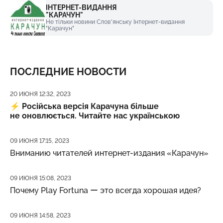
ІНТЕРНЕТ-ВИДАННЯ
"КАРАЧУН"
Не тільки новини Слов'янську Інтернет-видання
"Карачун"
ПОСЛЕДНИЕ НОВОСТИ
Дата публикации
20 ИЮНЯ 12:32, 2023
⚡️
Російська версія Карачуна більше
не оновлюється. Читайте нас українською
Дата публикации
09 ИЮНЯ 17:15, 2023
Вниманию читателей интернет-издания «Карачун»
Дата публикации
09 ИЮНЯ 15:08, 2023
Почему Play Fortuna ー это всегда хорошая идея?
Дата публикации
09 ИЮНЯ 14:58, 2023