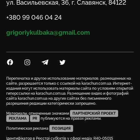
Адрес
ул. Васильевская, 36, г. Славянск, 84122
Телефон
+380 99 046 04 24
Email
grigoriykulbaka@gmail.com
Посилання на Facebook
Посилання на Instagram
Посилання на Telegram
Посилання на Twitter
Перепечатка и другое использование материалов, размещенных на
сайте, разрешается только с ссылкой на karachun.com.ua. Интернет-
издания могут использовать материалы сайта по условиям открытой
гиперссылки на karachun.com.ua. Размещение видео и фотографий
сайта karachun.com.ua на других сайтах без письменного
разрешения редакции категорически запрещено.
Материалы, отмеченные значками
ПАРТНЕРСКИЙ ПРОЕКТ
РЕКЛАМА
PR
публикуются на правах рекламы.
Политическая реклама
ПОЗИЦИЯ
Ідентифікатор в Реєстрі суб’єктів у сфері медіа: R40-05015