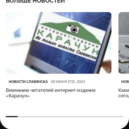
БОЛЬШЕ НОВОСТЕЙ
Категория
Дата публикации
Кате
Дата
НОВОСТИ СЛАВЯНСКА
НОВ
09 ИЮНЯ 17:15, 2023
Вниманию читателей интернет-издания
Каки
«Карачун»
сего