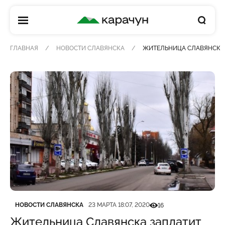
КАРАЧУН
ГЛАВНАЯ
НОВОСТИ СЛАВЯНСКА
ЖИТЕЛЬНИЦА СЛАВЯНСКА З
Категория
Дата публикации
Кількість переглядів
НОВОСТИ СЛАВЯНСКА
23 МАРТА 18:07, 2020
16
Жительница Славянска заплатит