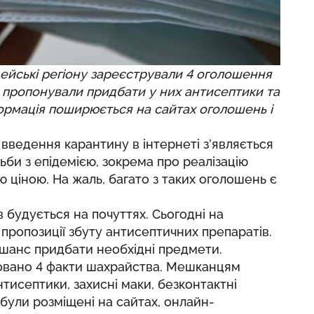
іцейські регіону зареєстрували 4 оголошення
і пропонували придбати у них антисептики та
формація поширюється на сайтах оголошень і
 введення карантину в інтернеті з’являється
ьби з епідемією, зокрема про реалізацію
ю ціною. На жаль, багато з таких оголошень є
 будується на почуттях. Сьогодні на
ропозиції збуту антисептичних препаратів.
 шанс придбати необхідні предмети.
ксовано 4 факти шахрайства. Мешканцям
исептики, захисні маки, безконтактні
були розміщені на сайтах, онлайн-