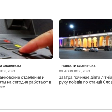
рия
убликации
Категория
Дата публикации
И СЛАВЯНСКА
НОВОСТИ СЛАВЯНСКА
1:03, 2023
09 ИЮНЯ 10:06, 2023
анковские отделения и
Завтра починає діяти літній
ты на сегодня работают в
руху поїздів по станції Сло
ске