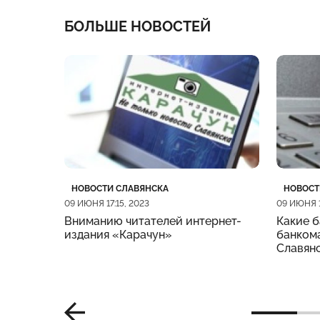
БОЛЬШЕ НОВОСТЕЙ
Категория
Дата публикации
Катего
Дата п
НОВОСТИ СЛАВЯНСКА
НОВОСТ
09 ИЮНЯ 17:15, 2023
09 ИЮНЯ 1
Вниманию читателей интернет-
Какие б
издания «Карачун»
банкома
Славян