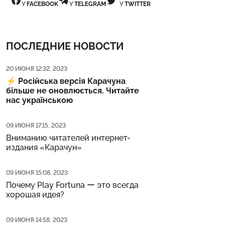
У
FACEBOOK
У
TELEGRAM
У
TWITTER
ПОСЛЕДНИЕ НОВОСТИ
Дата публикации
20 ИЮНЯ 12:32, 2023
⚡️
Російська версія Карачуна
більше не оновлюється. Читайте
нас українською
Дата публикации
09 ИЮНЯ 17:15, 2023
Вниманию читателей интернет-
издания «Карачун»
Дата публикации
09 ИЮНЯ 15:08, 2023
Почему Play Fortuna ー это всегда
хорошая идея?
Дата публикации
09 ИЮНЯ 14:58, 2023