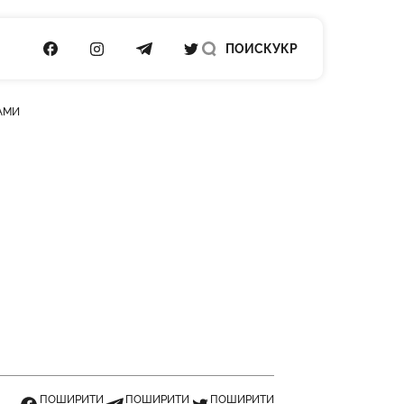
ПОСИЛАННЯ НА FACEBOOK
ПОСИЛАННЯ НА INSTAGRAM
ПОСИЛАННЯ НА TELEGRAM
ПОСИЛАННЯ НА TWITTER
ПОИСК
УКР
АМИ
ПОШИРИТИ
ПОШИРИТИ
ПОШИРИТИ