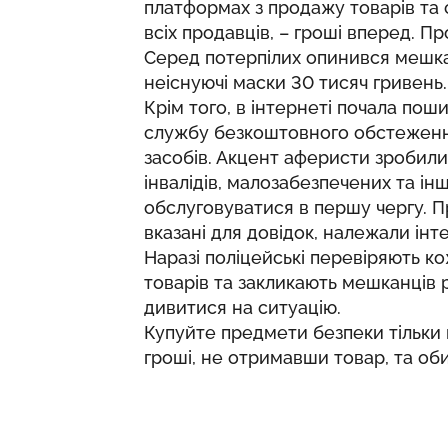
платформах з продажу товарів та 
всіх продавців, – гроші вперед. Пр
Серед потерпілих опинився мешка
неіснуючі маски 30 тисяч гривень.
Крім того, в інтернеті почала по
службу безкоштовного обстеженн
засобів. Акцент аферисти зробили
інвалідів, малозабезпечених та ін
обслуговуватися в першу чергу. П
вказані для довідок, належали ін
Наразі поліцейські перевіряють 
товарів та закликають мешканців р
дивитися на ситуацію.
Купуйте предмети безпеки тільки 
гроші, не отримавши товар, та об