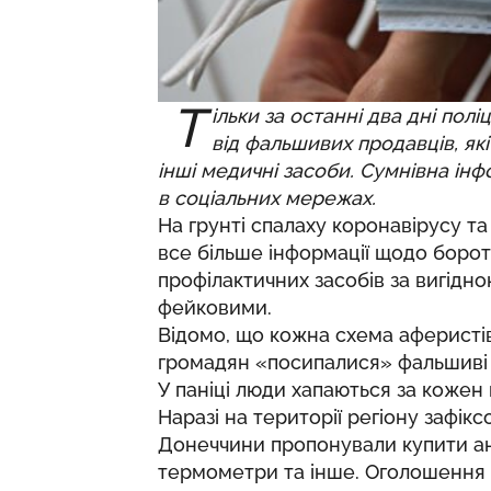
Т
ільки за останні два дні пол
від фальшивих продавців, як
інші медичні засоби. Сумнівна ін
в соціальних мережах.
На грунті спалаху коронавірусу та
все більше інформації щодо борот
профілактичних засобів за вигідно
фейковими.
Відомо, що кожна схема аферистів
громадян «посипалися» фальшиві п
У паніці люди хапаються за кожен
Наразі на території регіону зафі
Донеччини пропонували купити ант
термометри та інше. Оголошення 