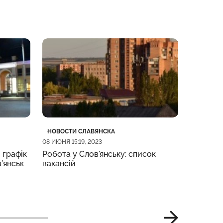
Категория
Дата публикации
Категор
Дата пу
НОВОСТИ СЛАВЯНСКА
НОВОСТИ
08 ИЮНЯ 15:19, 2023
08 ИЮНЯ 09
 графік
Робота у Слов'янську: список
Жительк
в’янськ
вакансій
підозрю
по місця