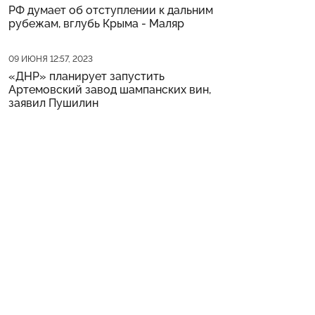
РФ думает об отступлении к дальним
рубежам, вглубь Крыма - Маляр
Дата публикации
09 ИЮНЯ 12:57, 2023
«ДНР» планирует запустить
Артемовский завод шампанских вин,
заявил Пушилин