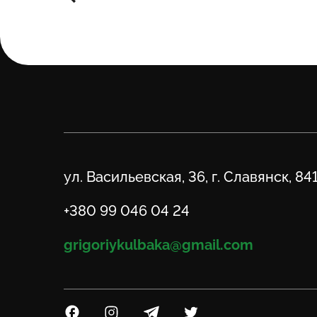
Адрес
ул. Васильевская, 36, г. Славянск, 84
Телефон
+380 99 046 04 24
Email
grigoriykulbaka@gmail.com
Посилання на Facebook
Посилання на Instagram
Посилання на Telegram
Посилання на Twitter