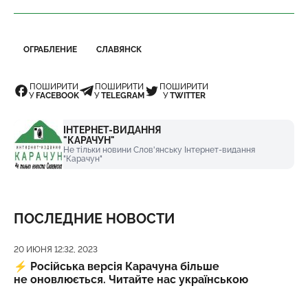
ОГРАБЛЕНИЕ
СЛАВЯНСК
ПОШИРИТИ
ПОШИРИТИ
ПОШИРИТИ
У
FACEBOOK
У
TELEGRAM
У
TWITTER
ІНТЕРНЕТ-ВИДАННЯ
"КАРАЧУН"
Не тільки новини Слов'янську Інтернет-видання
"Карачун"
ПОСЛЕДНИЕ НОВОСТИ
Дата публикации
20 ИЮНЯ 12:32, 2023
⚡️
Російська версія Карачуна більше
не оновлюється. Читайте нас українською