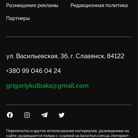
Размещение рекламы
Редакционная политика
Партнеры
Адрес
ул. Васильевская, 36, г. Славянск, 84122
Телефон
+380 99 046 04 24
Email
grigoriykulbaka@gmail.com
Посилання на Facebook
Посилання на Instagram
Посилання на Telegram
Посилання на Twitter
Перепечатка и другое использование материалов, размещенных на
сайте, разрешается только с ссылкой на karachun.com.ua. Интернет-