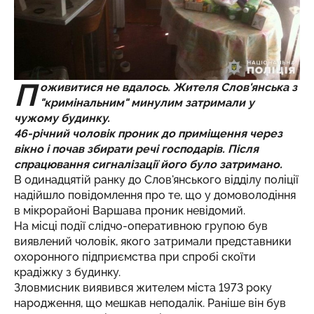
П
оживитися не вдалось. Жителя Слов'янська з
"кримінальним" минулим затримали у
чужому будинку.
46-річний чоловік проник до приміщення через
вікно і почав збирати речі господарів. Після
спрацювання сигналізації його було затримано.
В одинадцятій ранку до Слов'янського відділу поліції
надійшло повідомлення про те, що у домоволодіння
в мікрорайоні Варшава проник невідомий.
На місці події слідчо-оперативною групою був
виявлений чоловік, якого затримали представники
охоронного підприємства при спробі скоїти
крадіжку з будинку.
Зловмисник виявився жителем міста 1973 року
народження, що мешкав неподалік. Раніше він був