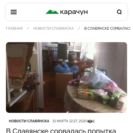
КАРАЧУН
ГЛАВНАЯ
НОВОСТИ СЛАВЯНСКА
В СЛАВЯНСКЕ СОРВАЛАСЬ
Категория
Дата публикации
Кількість переглядів
НОВОСТИ СЛАВЯНСКА
31 МАРТА 12:27, 2020
9
В Славянске сорвалась попытка