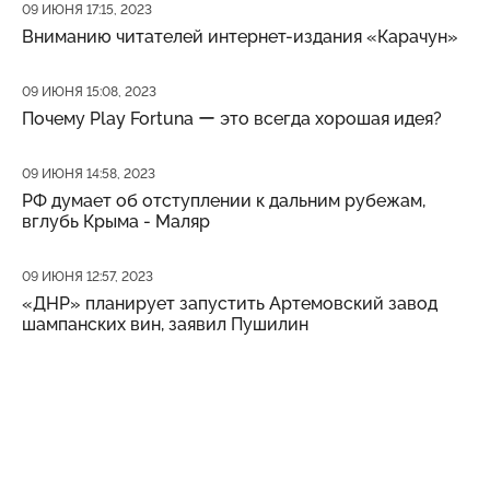
Дата публикации
09 ИЮНЯ 17:15, 2023
Вниманию читателей интернет-издания «Карачун»
Дата публикации
09 ИЮНЯ 15:08, 2023
Почему Play Fortuna ー это всегда хорошая идея?
Дата публикации
09 ИЮНЯ 14:58, 2023
РФ думает об отступлении к дальним рубежам,
вглубь Крыма - Маляр
Дата публикации
09 ИЮНЯ 12:57, 2023
«ДНР» планирует запустить Артемовский завод
шампанских вин, заявил Пушилин