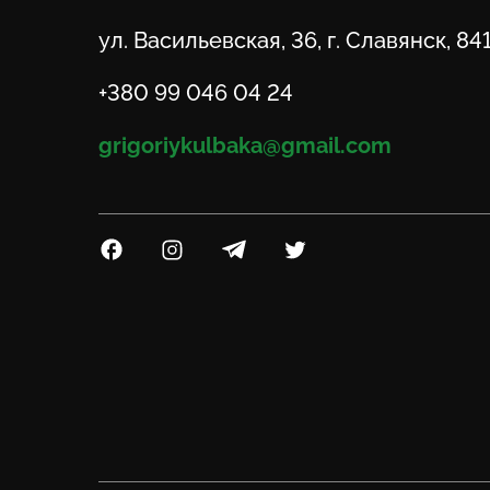
Адрес
ул. Васильевская, 36, г. Славянск, 84
Телефон
+380 99 046 04 24
Email
grigoriykulbaka@gmail.com
Посилання на Facebook
Посилання на Instagram
Посилання на Telegram
Посилання на Twitter