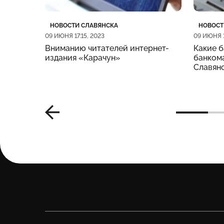
Категория
Дата публикации
Катего
Дата п
НОВОСТИ СЛАВЯНСКА
НОВОСТ
09 ИЮНЯ 17:15, 2023
09 ИЮНЯ 1
Вниманию читателей интернет-
Какие б
издания «Карачун»
банкома
Славян