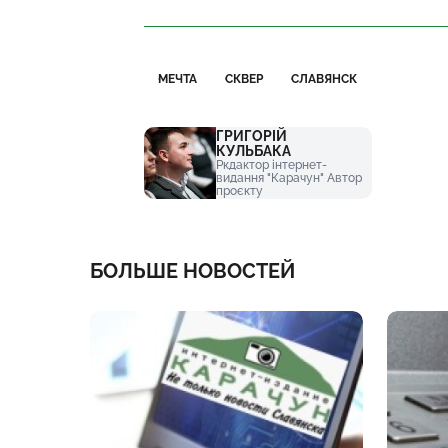
МЕЧТА
СКВЕР
СЛАВЯНСК
ГРИГОРІЙ
КУЛЬБАКА
Ркдактор інтернет-
видання "Карачун" Автор
проєкту
БОЛЬШЕ НОВОСТЕЙ