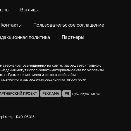
знь
Взгляды
Контакты
Пользовательское соглашение
едакционная политика
Партнеры
 материалов, размещенных на сайте, разрешается только с
т-издания могут использовать материалы сайта по условиям
m.ua. Размещение видео и фотографий сайта
з письменного разрешения редакции категорически
АРТНЕРСКИЙ ПРОЕКТ
РЕКЛАМА
PR
публикуются на
фері медіа: R40-05015