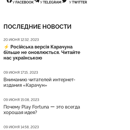
У
FACEBOOK
У
TELEGRAM
У
TWITTER
ПОСЛЕДНИЕ НОВОСТИ
Дата публикации
20 ИЮНЯ 12:32, 2023
⚡️
Російська версія Карачуна
більше не оновлюється. Читайте
нас українською
Дата публикации
09 ИЮНЯ 17:15, 2023
Вниманию читателей интернет-
издания «Карачун»
Дата публикации
09 ИЮНЯ 15:08, 2023
Почему Play Fortuna ー это всегда
хорошая идея?
Дата публикации
09 ИЮНЯ 14:58, 2023