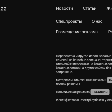
Новости
Статьи
Жи
122
Спецпроекты
О нас
Размещение рекламы
Р
Перепечатка и другое использование
ссылкой на karachun.com.ua. Интерне
открытой гиперссылки на karachun.co
karachun.com.ua на других сайтах бе
запрещено.
Материалы, отмеченные значками
П
правах рекламы.
Политическая реклама
ПОЗИЦИЯ
Ідентифікатор в Реєстрі суб’єктів у с