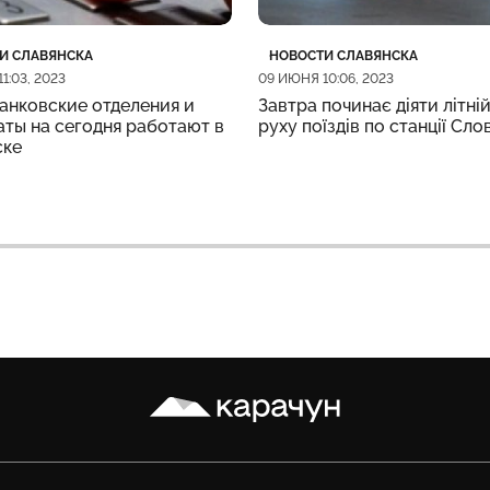
рия
убликации
Категория
Дата публикации
И СЛАВЯНСКА
НОВОСТИ СЛАВЯНСКА
1:03, 2023
09 ИЮНЯ 10:06, 2023
анковские отделения и
Завтра починає діяти літній
ты на сегодня работают в
руху поїздів по станції Сло
ске
Карачун