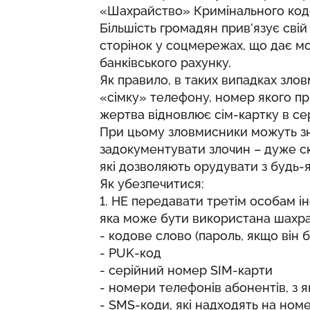
«Шахрайство» Кримінального коде
Більшість громадян прив’язує сві
сторінок у соцмережах, що дає м
банківського рахунку.
Як правило, в таких випадках зло
«сімку» телефону, номер якого при
жертва відновлює сім-картку в се
При цьому зловмисники можуть зна
задокументувати злочин – дуже ск
які дозволяють орудувати з будь-як
Як убезпечитися:
1. НЕ передавати третім особам 
яка може бути використана шахра
- кодове слово (пароль, якщо він 
- PUK-код
- серійний номер SIM-карти
- номери телефонів абонентів, з 
- SMS-коди, які надходять на ном