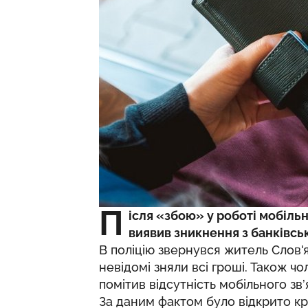
П
ісля «збою» у роботі мобіль
виявив зникнення з банківськ
В поліцію звернувся житель Слов'я
невідомі зняли всі гроші. Також чо
помітив відсутність мобільного зв’
За даним фактом було відкрито кр