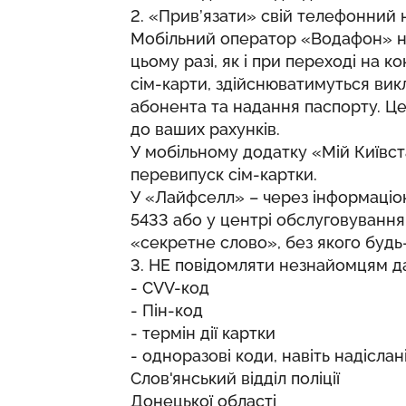
2. «Прив’язати» свій телефонний
Мобільний оператор «Водафон» на
цьому разі, як і при переході на к
сім-карти, здійснюватимуться ви
абонента та надання паспорту. Це
до ваших рахунків.
У мобільному додатку «Мій Київс
перевипуск сім-картки.
У «Лайфселл» – через інформаці
5433 або у центрі обслуговуванн
«секретне слово», без якого будь-
3. НЕ повідомляти незнайомцям дан
- СVV-код
- Пін-код
- термін дії картки
- одноразові коди, навіть надісла
Слов'янський відділ поліції
Донецької області