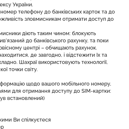
ксу України.
й номер телефону до банківських карток та до
ожливість зловмисникам отримати доступ до
вмисники діють таким чином: блокують
в’язаний до банківського рахунку, та поки
рвісному центрі – обчищають рахунок.
ходитися, де завгодно, і відстежити їх та
ладно. Шахраї використовують технології,
ої точки світу.
інформацію щодо вашого мобільного номеру,
ями для отримання доступу до SIM-картки:
був встановлений)
якими Ви спілкуєтеся
ер