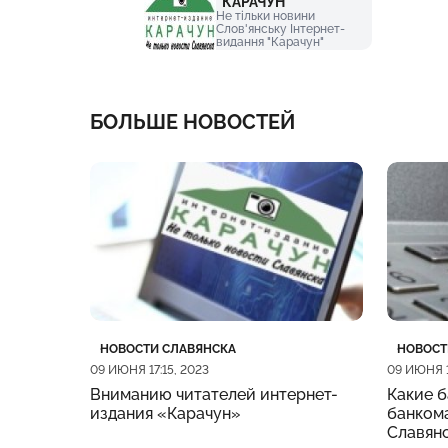
"КАРАЧУН"
Не тільки новини
Слов'янську Інтернет-
видання "Карачун"
БОЛЬШЕ НОВОСТЕЙ
Категория
Дата публикации
Катего
Дата п
НОВОСТИ СЛАВЯНСКА
НОВОСТ
09 ИЮНЯ 17:15, 2023
09 ИЮНЯ 1
Вниманию читателей интернет-
Какие б
издания «Карачун»
банкома
Славян