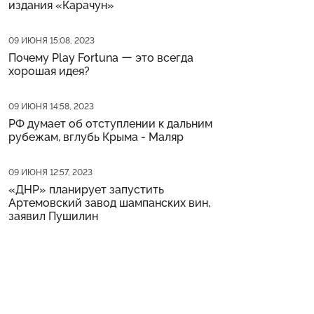
издания «Карачун»
Дата публикации
09 ИЮНЯ 15:08, 2023
Почему Play Fortuna ー это всегда
хорошая идея?
Дата публикации
09 ИЮНЯ 14:58, 2023
РФ думает об отступлении к дальним
рубежам, вглубь Крыма - Маляр
Дата публикации
09 ИЮНЯ 12:57, 2023
«ДНР» планирует запустить
Артемовский завод шампанских вин,
заявил Пушилин