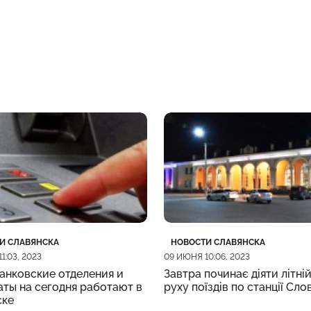
рия
убликации
Категория
Дата публикации
И СЛАВЯНСКА
НОВОСТИ СЛАВЯНСКА
1:03, 2023
09 ИЮНЯ 10:06, 2023
анковские отделения и
Завтра починає діяти літній
ты на сегодня работают в
руху поїздів по станції Сло
ске