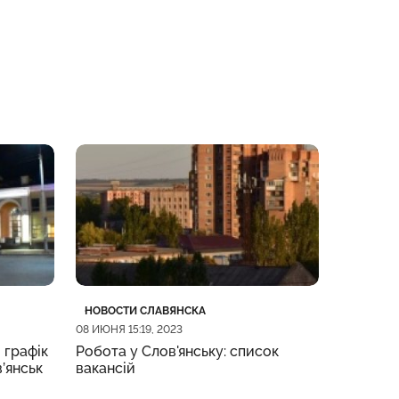
Категория
Дата публикации
Категор
Дата пу
НОВОСТИ СЛАВЯНСКА
НОВОСТИ
08 ИЮНЯ 15:19, 2023
08 ИЮНЯ 09
 графік
Робота у Слов'янську: список
Жительк
в’янськ
вакансій
підозрю
по місця