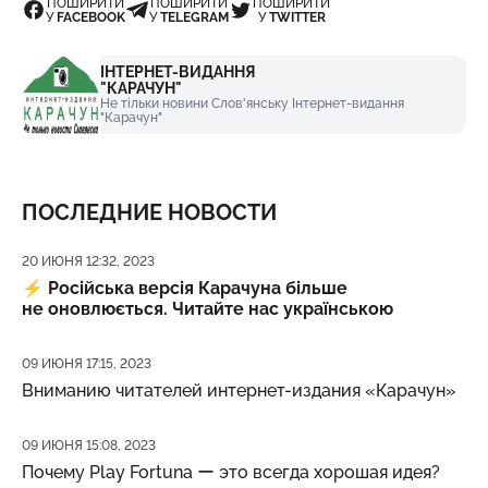
ПОШИРИТИ
ПОШИРИТИ
ПОШИРИТИ
У
FACEBOOK
У
TELEGRAM
У
TWITTER
ІНТЕРНЕТ-ВИДАННЯ
"КАРАЧУН"
Не тільки новини Слов'янську Інтернет-видання
"Карачун"
ПОСЛЕДНИЕ НОВОСТИ
Дата публикации
20 ИЮНЯ 12:32, 2023
⚡️
Російська версія Карачуна більше
не оновлюється. Читайте нас українською
Дата публикации
09 ИЮНЯ 17:15, 2023
Вниманию читателей интернет-издания «Карачун»
Дата публикации
09 ИЮНЯ 15:08, 2023
Почему Play Fortuna ー это всегда хорошая идея?