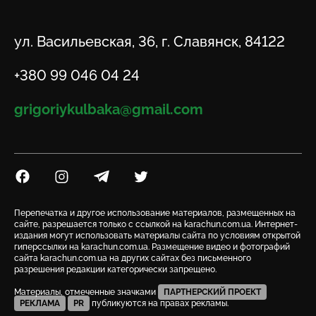
Адрес
ул. Васильевская, 36, г. Славянск, 84122
Телефон
+380 99 046 04 24
Email
grigoriykulbaka@gmail.com
Посилання на Facebook
Посилання на Instagram
Посилання на Telegram
Посилання на Twitter
Перепечатка и другое использование материалов, размещенных на
сайте, разрешается только с ссылкой на karachun.com.ua. Интернет-
издания могут использовать материалы сайта по условиям открытой
гиперссылки на karachun.com.ua. Размещение видео и фотографий
сайта karachun.com.ua на других сайтах без письменного
разрешения редакции категорически запрещено.
Материалы, отмеченные значками
ПАРТНЕРСКИЙ ПРОЕКТ
РЕКЛАМА
PR
публикуются на правах рекламы.