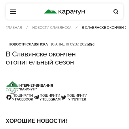
КАРАЧУН
ГЛАВНАЯ
НОВОСТИ СЛАВЯНСКА
В СЛАВЯНСКЕ ОКОНЧЕН О
Категория
Дата публикации
Кількість переглядів
НОВОСТИ СЛАВЯНСКА
10 АПРЕЛЯ 09:37, 2021
6
В Славянске окончен
отопительный сезон
ІНТЕРНЕТ-ВИДАННЯ
"КАРАЧУН"
ПОШИРИТИ
ПОШИРИТИ
ПОШИРИТИ
У
FACEBOOK
У
TELEGRAM
У
TWITTER
ХОРОШИЕ НОВОСТИ!