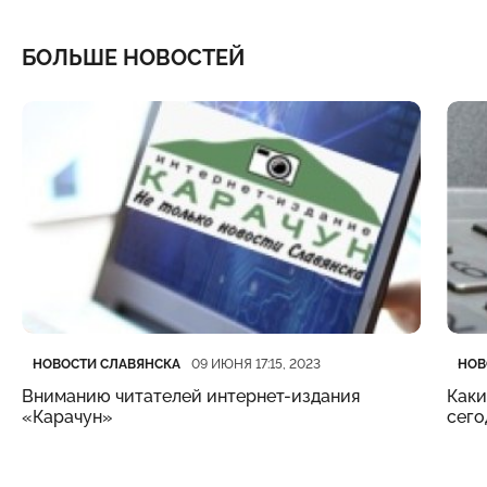
БОЛЬШЕ НОВОСТЕЙ
Категория
Дата публикации
Кате
Дата
НОВОСТИ СЛАВЯНСКА
НОВ
09 ИЮНЯ 17:15, 2023
Вниманию читателей интернет-издания
Каки
«Карачун»
сего