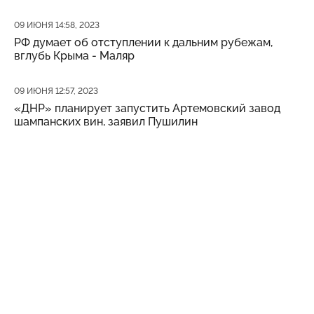
Дата публикации
09 ИЮНЯ 14:58, 2023
РФ думает об отступлении к дальним рубежам,
вглубь Крыма - Маляр
Дата публикации
09 ИЮНЯ 12:57, 2023
«ДНР» планирует запустить Артемовский завод
шампанских вин, заявил Пушилин