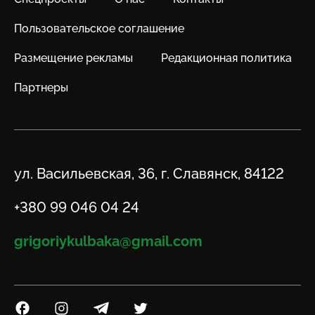
Пользовательское соглашение
Размещение рекламы
Редакционная политика
Партнеры
Адрес
ул. Васильевская, 36, г. Славянск, 84122
Телефон
+380 99 046 04 24
Email
grigoriykulbaka@gmail.com
Посилання на Facebook
Посилання на Instagram
Посилання на Telegram
Посилання на Twitter