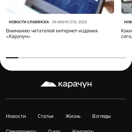
Категория
Дата публикации
Кате
Дата
НОВОСТИ СЛАВЯНСКА
НОВ
09 ИЮНЯ 17:15, 2023
Вниманию читателей интернет-издания
Каки
«Карачун»
сего
Карачун
Новости
Статьи
Жизнь
Взгляды
Спецпроекты
О нас
Контакты