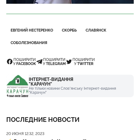
ЕВГЕНИЙ НЕСТЕРЕНКО
СКОРБЬ
СЛАВЯНСК
СОБОЛЕЗНОВАНИЯ
ПОШИРИТИ
ПОШИРИТИ
ПОШИРИТИ
У
FACEBOOK
У
TELEGRAM
У
TWITTER
ІНТЕРНЕТ-ВИДАННЯ
"КАРАЧУН"
Не тільки новини Слов'янську Інтернет-видання
"Карачун"
ПОСЛЕДНИЕ НОВОСТИ
Дата публикации
20 ИЮНЯ 12:32, 2023