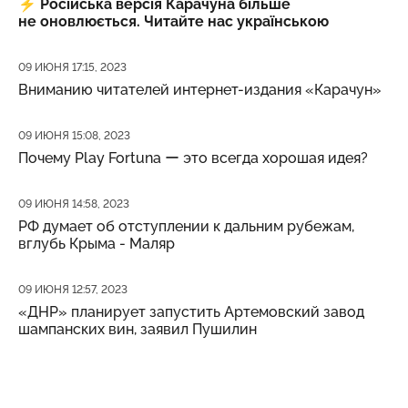
⚡️
Російська версія Карачуна більше
не оновлюється. Читайте нас українською
Дата публикации
09 ИЮНЯ 17:15, 2023
Вниманию читателей интернет-издания «Карачун»
Дата публикации
09 ИЮНЯ 15:08, 2023
Почему Play Fortuna ー это всегда хорошая идея?
Дата публикации
09 ИЮНЯ 14:58, 2023
РФ думает об отступлении к дальним рубежам,
вглубь Крыма - Маляр
Дата публикации
09 ИЮНЯ 12:57, 2023
«ДНР» планирует запустить Артемовский завод
шампанских вин, заявил Пушилин