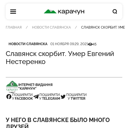
КАРАЧУН
ГЛАВНАЯ
НОВОСТИ СЛАВЯНСКА
СЛАВЯНСК СКОРБИТ. УМЕР
Категория
Дата публикации
Кількість переглядів
НОВОСТИ СЛАВЯНСКА
01 НОЯБРЯ 09:29, 2021
45
Славянск скорбит. Умер Евгений
Нестеренко
ІНТЕРНЕТ-ВИДАННЯ
"КАРАЧУН"
ПОШИРИТИ
ПОШИРИТИ
ПОШИРИТИ
У
FACEBOOK
У
TELEGRAM
У
TWITTER
У НЕГО В СЛАВЯНСКЕ БЫЛО МНОГО
ДРУЗЕЙ