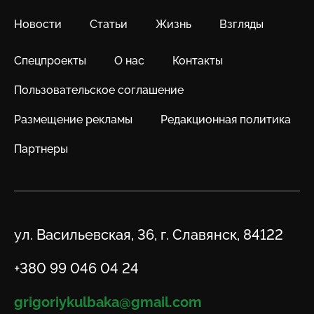
Новости
Статьи
Жизнь
Взгляды
Спецпроекты
О нас
Контакты
Пользовательское соглашение
Размещение рекламы
Редакционная политика
Партнеры
Адрес
ул. Васильевская, 36, г. Славянск, 84122
Телефон
+380 99 046 04 24
Email
grigoriykulbaka@gmail.com