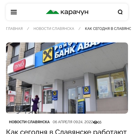
КАРАЧУН
ГЛАВНАЯ
НОВОСТИ СЛАВЯНСКА
КАК СЕГОДНЯ В СЛАВЯНСК
Категория
Дата публикации
Кількість переглядів
НОВОСТИ СЛАВЯНСКА
06 АПРЕЛЯ 09:24, 2022
16
Как сегодня в Славянске работают