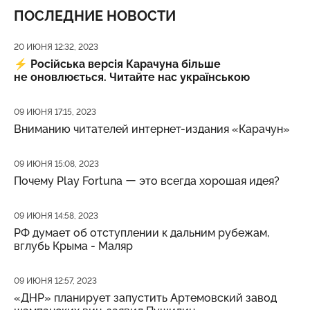
ПОСЛЕДНИЕ НОВОСТИ
Дата публикации
20 ИЮНЯ 12:32, 2023
⚡️
Російська версія Карачуна більше
не оновлюється. Читайте нас українською
Дата публикации
09 ИЮНЯ 17:15, 2023
Вниманию читателей интернет-издания «Карачун»
Дата публикации
09 ИЮНЯ 15:08, 2023
Почему Play Fortuna ー это всегда хорошая идея?
Дата публикации
09 ИЮНЯ 14:58, 2023
РФ думает об отступлении к дальним рубежам,
вглубь Крыма - Маляр
Дата публикации
09 ИЮНЯ 12:57, 2023
«ДНР» планирует запустить Артемовский завод