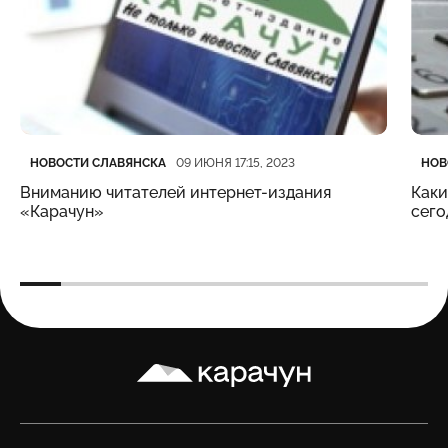
Категория
Дата публикации
Кате
Дата
НОВОСТИ СЛАВЯНСКА
НОВ
09 ИЮНЯ 17:15, 2023
Вниманию читателей интернет-издания
Каки
«Карачун»
сего
Карачун