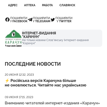
АДРЕС
АПТЕКА
РАБОТА
СЛАВЯНСК
ПОШИРИТИ
ПОШИРИТИ
ПОШИРИТИ
У
FACEBOOK
У
TELEGRAM
У
TWITTER
ІНТЕРНЕТ-ВИДАННЯ
"КАРАЧУН"
Не тільки новини Слов'янську Інтернет-видання
"Карачун"
ПОСЛЕДНИЕ НОВОСТИ
Дата публикации
20 ИЮНЯ 12:32, 2023
⚡️
Російська версія Карачуна більше
не оновлюється. Читайте нас українською
Дата публикации
09 ИЮНЯ 17:15, 2023
Вниманию читателей интернет-издания «Карачун»