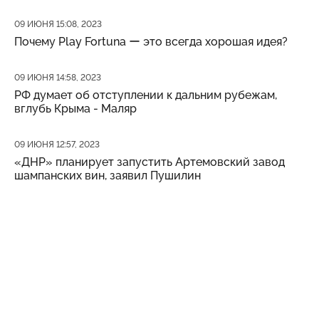
Дата публикации
09 ИЮНЯ 15:08, 2023
Почему Play Fortuna ー это всегда хорошая идея?
Дата публикации
09 ИЮНЯ 14:58, 2023
РФ думает об отступлении к дальним рубежам,
вглубь Крыма - Маляр
Дата публикации
09 ИЮНЯ 12:57, 2023
«ДНР» планирует запустить Артемовский завод
шампанских вин, заявил Пушилин