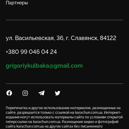
Партнеры
Адрес
ул. Васильевская, 36, г. Славянск, 84122
Телефон
+380 99 046 04 24
Email
grigoriykulbaka@gmail.com
Посилання на Facebook
Посилання на Instagram
Посилання на Telegram
Посилання на Twitter
Перепечатка и другое использование материалов, размещенных на
сайте, разрешается только с ссылкой на karachun.com.ua. Интернет-
издания могут использовать материалы сайта по условиям открытой
гиперссылки на karachun.com.ua. Размещение видео и фотографий
сайта karachun.com.ua на других сайтах без письменного