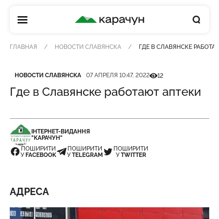
КАРАЧУН
ГЛАВНАЯ
НОВОСТИ СЛАВЯНСКА
ГДЕ В СЛАВЯНСКЕ РАБОТА
Категория
Дата публикации
Кількість переглядів
НОВОСТИ СЛАВЯНСКА
07 АПРЕЛЯ 10:47, 2022
12
Где в Славянске работают аптеки
ІНТЕРНЕТ-ВИДАННЯ
"КАРАЧУН"
ПОШИРИТИ
ПОШИРИТИ
ПОШИРИТИ
У
FACEBOOK
У
TELEGRAM
У
TWITTER
АДРЕСА