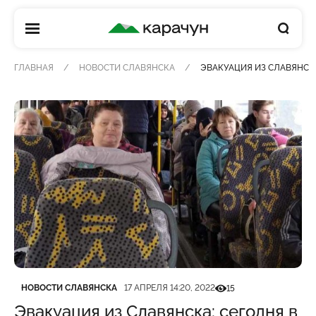
КАРАЧУН
ГЛАВНАЯ
НОВОСТИ СЛАВЯНСКА
ЭВАКУАЦИЯ ИЗ СЛАВЯНСКА:
Категория
Дата публикации
Кількість переглядів
НОВОСТИ СЛАВЯНСКА
17 АПРЕЛЯ 14:20, 2022
15
Эвакуация из Славянска: сегодня в