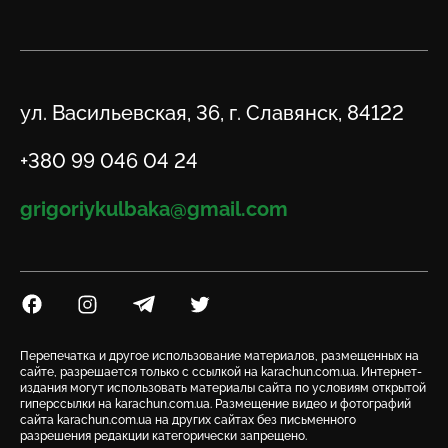
Адрес
ул. Васильевская, 36, г. Славянск, 84122
Телефон
+380 99 046 04 24
Email
grigoriykulbaka@gmail.com
Посилання на Facebook
Посилання на Instagram
Посилання на Telegram
Посилання на Twitter
Перепечатка и другое использование материалов, размещенных на
сайте, разрешается только с ссылкой на karachun.com.ua. Интернет-
издания могут использовать материалы сайта по условиям открытой
гиперссылки на karachun.com.ua. Размещение видео и фотографий
сайта karachun.com.ua на других сайтах без письменного
разрешения редакции категорически запрещено.