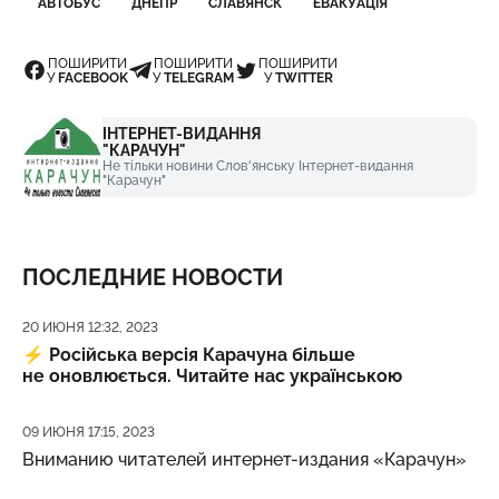
АВТОБУС
ДНЕПР
СЛАВЯНСК
ЕВАКУАЦІЯ
ПОШИРИТИ
ПОШИРИТИ
ПОШИРИТИ
У
FACEBOOK
У
TELEGRAM
У
TWITTER
ІНТЕРНЕТ-ВИДАННЯ
"КАРАЧУН"
Не тільки новини Слов'янську Інтернет-видання
"Карачун"
ПОСЛЕДНИЕ НОВОСТИ
Дата публикации
20 ИЮНЯ 12:32, 2023
⚡️
Російська версія Карачуна більше
не оновлюється. Читайте нас українською
Дата публикации
09 ИЮНЯ 17:15, 2023
Вниманию читателей интернет-издания «Карачун»