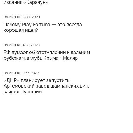
издания «Карачун»
Дата публикации
09 ИЮНЯ 15:08, 2023
Почему Play Fortuna ー это всегда
хорошая идея?
Дата публикации
09 ИЮНЯ 14:58, 2023
РФ думает об отступлении к дальним
рубежам, вглубь Крыма - Маляр
Дата публикации
09 ИЮНЯ 12:57, 2023
«ДНР» планирует запустить
Артемовский завод шампанских вин,
заявил Пушилин