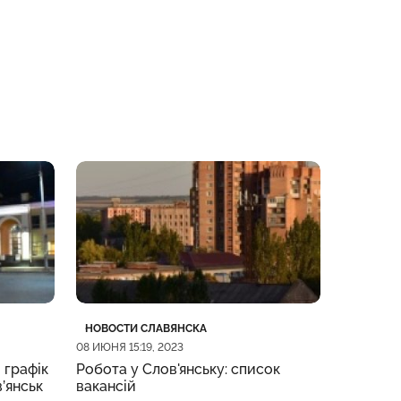
Категория
Дата публикации
Категор
Дата пу
НОВОСТИ СЛАВЯНСКА
НОВОСТИ
08 ИЮНЯ 15:19, 2023
08 ИЮНЯ 09
 графік
Робота у Слов'янську: список
Жительк
в’янськ
вакансій
підозрю