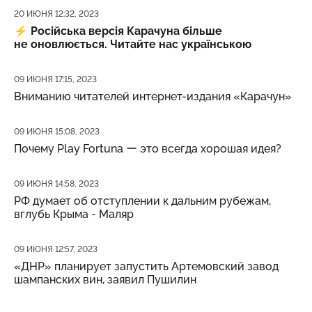
Дата публикации
20 ИЮНЯ 12:32, 2023
⚡️
Російська версія Карачуна більше
не оновлюється. Читайте нас українською
Дата публикации
09 ИЮНЯ 17:15, 2023
Вниманию читателей интернет-издания «Карачун»
Дата публикации
09 ИЮНЯ 15:08, 2023
Почему Play Fortuna ー это всегда хорошая идея?
Дата публикации
09 ИЮНЯ 14:58, 2023
РФ думает об отступлении к дальним рубежам,
вглубь Крыма - Маляр
Дата публикации
09 ИЮНЯ 12:57, 2023
«ДНР» планирует запустить Артемовский завод
шампанских вин, заявил Пушилин