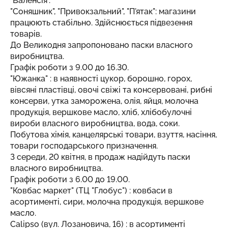
"Валенсія".
"Соняшник", "Привокзальний", "П'ятак": магазини
працюють стабільно. Здійснюється підвезення
товарів.
До Великодня запропоновано паски власного
виробництва.
Графік роботи з 9.00 до 16.30.
"Южанка" : в наявності цукор, борошно, горох,
вівсяні пластівці, овочі свіжі та консервовані, рибні
консерви, утка заморожена, олія, яйця, молочна
продукція, вершкове масло, хліб, хлібобулочні
вироби власного виробництва, вода, соки.
Побутова хімія, канцелярські товари, взуття, насіння,
товари господарського призначення.
З середи, 20 квітня, в продаж надійдуть паски
власного виробництва.
Графік роботи з 6.00 до 19.00.
"Ковбас маркет" (ТЦ "Глобус") : ковбаси в
асортименті, сири, молочна продукція, вершкове
масло.
Calipso (вул. Лозановича, 16) : в асортименті