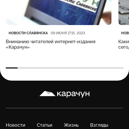
Категория
Дата публикации
Кате
Дата
НОВОСТИ СЛАВЯНСКА
НОВ
09 ИЮНЯ 17:15, 2023
Вниманию читателей интернет-издания
Каки
«Карачун»
сего
Карачун
Новости
Статьи
Жизнь
Взгляды