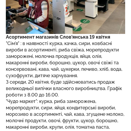
Асортимент магазинів Слов'янська 19 квітня
"Сім'я" : в наявності курка, качка, сири, ковбасні
вироби в асортименті, риба свіжа, морепродукти
заморожені, молочна продукція, яйця, олія,
макаронні вироби, борошно, цукор, овочі свіжі та
консервовані, кава, чай, цукерки, печиво, хліб, вода,
сухофрукти, дитяче харчування.
З середи, 20 квітня, буде здійснюватись продаж
великодньої випічки власного виробництва. Графік
роботи з 8.00 до 16.00.
"Чудо маркет": курка, риба заморожена,
морепродукти, сири, яйця, кондитерські вироби,
морозиво в асортименті, чай, кава, згущене молоко,
молочні продукти, овочі, фрукти, цукор, борошно,
макаронні вироби, крупи, олія, томатна паста,