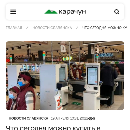
КАРАЧУН
ГЛАВНАЯ
НОВОСТИ СЛАВЯНСКА
ЧТО СЕГОДНЯ МОЖНО КУП
Категория
Дата публикации
Кількість переглядів
НОВОСТИ СЛАВЯНСКА
19 АПРЕЛЯ 10:31, 2022
9
Что сегодня можно купить в