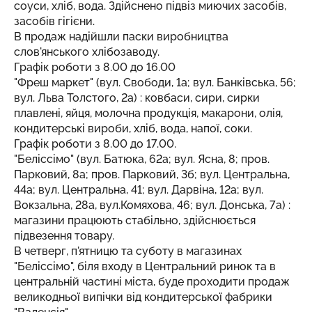
соуси, хліб, вода. Здійснено підвіз миючих засобів,
засобів гігієни.
В продаж надійшли паски виробництва
слов'янського хлібозаводу.
Графік роботи з 8.00 до 16.00
"Фреш маркет" (вул. Свободи, 1а; вул. Банківська, 56;
вул. Льва Толстого, 2а) : ковбаси, сири, сирки
плавлені, яйця, молочна продукція, макарони, олія,
кондитерські вироби, хліб, вода, напої, соки.
Графік роботи з 8.00 до 17.00.
"Беліссімо" (вул. Батюка, 62а; вул. Ясна, 8; пров.
Парковий, 8а; пров. Парковий, 3б; вул. Центральна,
44а; вул. Центральна, 41; вул. Дарвіна, 12а; вул.
Вокзальна, 28а, вул.Комяхова, 46; вул. Донська, 7а) :
магазини працюють стабільно, здійснюється
підвезення товару.
В четверг, п'ятницю та суботу в магазинах
"Беліссімо", біля входу в Центральний ринок та в
центральній частині міста, буде проходити продаж
великодньої випічки від кондитерської фабрики