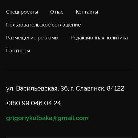
Спецпроекты
О нас
Контакты
Пользовательское соглашение
Размещение рекламы
Редакционная политика
Партнеры
Адрес
ул. Васильевская, 36, г. Славянск, 84122
Телефон
+380 99 046 04 24
Email
grigoriykulbaka@gmail.com