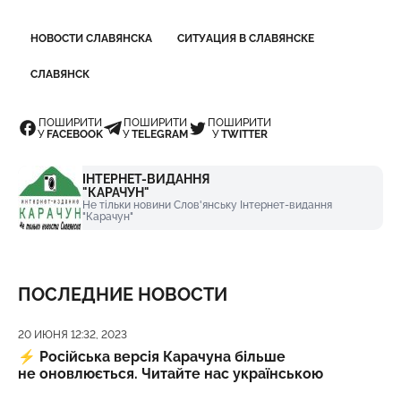
НОВОСТИ СЛАВЯНСКА
СИТУАЦИЯ В СЛАВЯНСКЕ
СЛАВЯНСК
ПОШИРИТИ
ПОШИРИТИ
ПОШИРИТИ
У
FACEBOOK
У
TELEGRAM
У
TWITTER
ІНТЕРНЕТ-ВИДАННЯ
"КАРАЧУН"
Не тільки новини Слов'янську Інтернет-видання
"Карачун"
ПОСЛЕДНИЕ НОВОСТИ
Дата публикации
20 ИЮНЯ 12:32, 2023
⚡️
Російська версія Карачуна більше
не оновлюється. Читайте нас українською