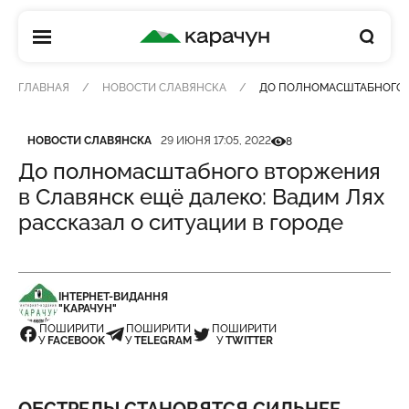
КАРАЧУН
ГЛАВНАЯ
НОВОСТИ СЛАВЯНСКА
ДО ПОЛНОМАСШТАБНОГО В
Категория
Дата публикации
Кількість переглядів
НОВОСТИ СЛАВЯНСКА
29 ИЮНЯ 17:05, 2022
8
До полномасштабного вторжения
в Славянск ещё далеко: Вадим Лях
рассказал о ситуации в городе
ІНТЕРНЕТ-ВИДАННЯ
"КАРАЧУН"
ПОШИРИТИ
ПОШИРИТИ
ПОШИРИТИ
У
FACEBOOK
У
TELEGRAM
У
TWITTER