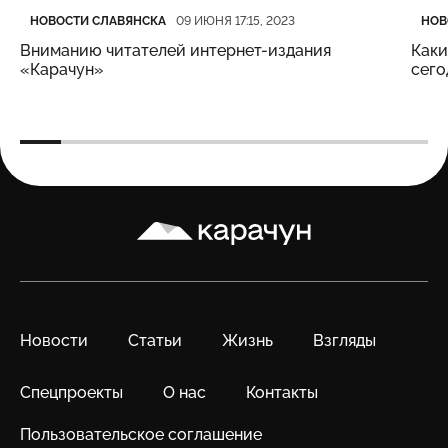
Категория
Дата публикации
Кате
Дата
НОВОСТИ СЛАВЯНСКА
НОВ
09 ИЮНЯ 17:15, 2023
Вниманию читателей интернет-издания
Каки
«Карачун»
сего
Карачун
Новости
Статьи
Жизнь
Взгляды
Спецпроекты
О нас
Контакты
Пользовательское соглашение