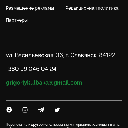
Размещение рекламы
Редакционная политика
Партнеры
Адрес
ул. Васильевская, 36, г. Славянск, 84122
Телефон
+380 99 046 04 24
Email
grigoriykulbaka@gmail.com
Посилання на Facebook
Посилання на Instagram
Посилання на Telegram
Посилання на Twitter
Перепечатка и другое использование материалов, размещенных на