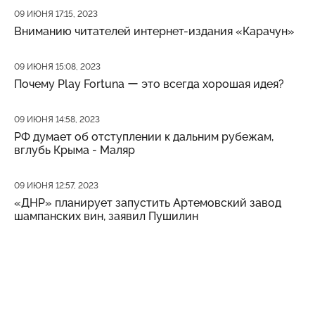
Дата публикации
09 ИЮНЯ 17:15, 2023
Вниманию читателей интернет-издания «Карачун»
Дата публикации
09 ИЮНЯ 15:08, 2023
Почему Play Fortuna ー это всегда хорошая идея?
Дата публикации
09 ИЮНЯ 14:58, 2023
РФ думает об отступлении к дальним рубежам,
вглубь Крыма - Маляр
Дата публикации
09 ИЮНЯ 12:57, 2023
«ДНР» планирует запустить Артемовский завод
шампанских вин, заявил Пушилин