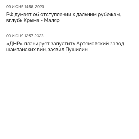
Дата публикации
09 ИЮНЯ 14:58, 2023
РФ думает об отступлении к дальним рубежам,
вглубь Крыма - Маляр
Дата публикации
09 ИЮНЯ 12:57, 2023
«ДНР» планирует запустить Артемовский завод
шампанских вин, заявил Пушилин