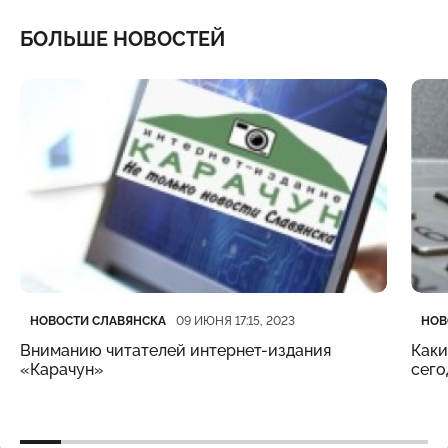
БОЛЬШЕ НОВОСТЕЙ
Категория
Дата публикации
Кате
Дата
НОВОСТИ СЛАВЯНСКА
НОВ
09 ИЮНЯ 17:15, 2023
Вниманию читателей интернет-издания
Каки
«Карачун»
сего