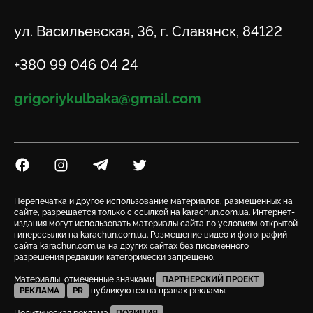
Адрес
ул. Васильевская, 36, г. Славянск, 84122
Телефон
+380 99 046 04 24
Email
grigoriykulbaka@gmail.com
Посилання на Facebook
Посилання на Instagram
Посилання на Telegram
Посилання на Twitter
Перепечатка и другое использование материалов, размещенных на
сайте, разрешается только с ссылкой на karachun.com.ua. Интернет-
издания могут использовать материалы сайта по условиям открытой
гиперссылки на karachun.com.ua. Размещение видео и фотографий
сайта karachun.com.ua на других сайтах без письменного
разрешения редакции категорически запрещено.
Материалы, отмеченные значками
ПАРТНЕРСКИЙ ПРОЕКТ
РЕКЛАМА
PR
публикуются на правах рекламы.