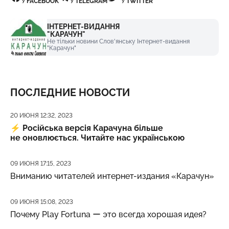
У
FACEBOOK
У
TELEGRAM
У
TWITTER
ІНТЕРНЕТ-ВИДАННЯ
"КАРАЧУН"
Не тільки новини Слов'янську Інтернет-видання
"Карачун"
ПОСЛЕДНИЕ НОВОСТИ
Дата публикации
20 ИЮНЯ 12:32, 2023
⚡️
Російська версія Карачуна більше
не оновлюється. Читайте нас українською
Дата публикации
09 ИЮНЯ 17:15, 2023
Вниманию читателей интернет-издания «Карачун»
Дата публикации
09 ИЮНЯ 15:08, 2023
Почему Play Fortuna ー это всегда хорошая идея?